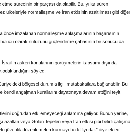
 etme sürecinin bir parçası da olabilir. Bu, yıllar süren
ez ülkeleriyle normalleşme ve İran etkisinin azaltılması gibi diğer
 daha önce imzalanan normalleşme anlaşmalarının başarısının
 arabulucu olarak nüfuzunu güçlendirme çabasının bir sonucu da
İsrail'in askeri konularının görüşmelerin kapsamı dışında
 odaklandığını söyledi.
riye'deki bölgesel durumla ilgili mutabakatlara bağlanabilir. Bu
nde kendi angajman kurallarını dayatmaya devam ettiğini teyit
etlerini doğrudan etkilemeyeceği anlamına geliyor. Bunun yerine,
azaltan veya Golan Tepeleri veya İran etkisi gibi belirli çatışma
 güvenlik düzenlemeleri kurmayı hedefliyorlar." diye ekledi.