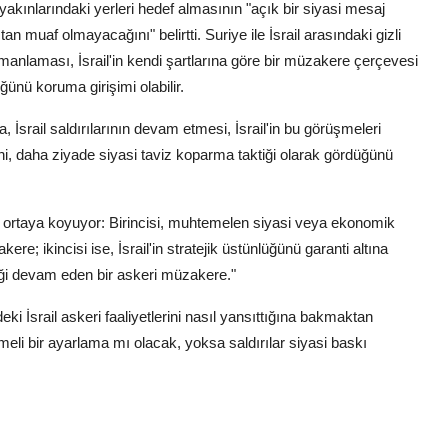
ı yakınlarındaki yerleri hedef almasının "açık bir siyasi mesaj
n muaf olmayacağını" belirtti. Suriye ile İsrail arasındaki gizli
nlaması, İsrail'in kendi şartlarına göre bir müzakere çerçevesi
ünü koruma girişimi olabilir.
İsrail saldırılarının devam etmesi, İsrail'in bu görüşmeleri
ğini, daha ziyade siyasi taviz koparma taktiği olarak gördüğünü
iğini ortaya koyuyor: Birincisi, muhtemelen siyasi veya ekonomik
re; ikincisi ise, İsrail'in stratejik üstünlüğünü garanti altına
iği devam eden bir askeri müzakere."
 İsrail askeri faaliyetlerini nasıl yansıttığına bakmaktan
eli bir ayarlama mı olacak, yoksa saldırılar siyasi baskı