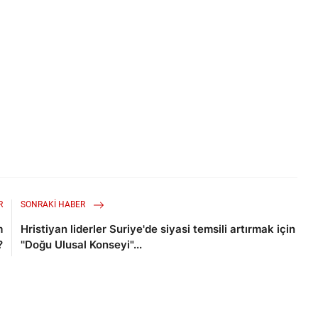
R
SONRAKI HABER
m
Hristiyan liderler Suriye'de siyasi temsili artırmak için
?
''Doğu Ulusal Konseyi"...