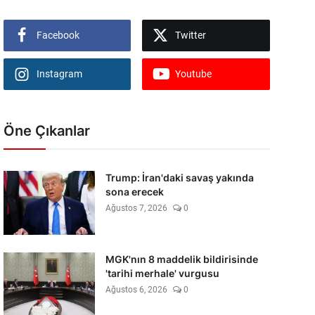
Facebook
Twitter
Instagram
Youtube
Öne Çıkanlar
Trump: İran'daki savaş yakında
sona erecek
Ağustos 7, 2026
0
MGK'nın 8 maddelik bildirisinde
'tarihi merhale' vurgusu
Ağustos 6, 2026
0