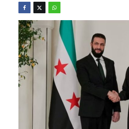
Video
Yazarlar
Arşiv
İletişim
Türkçe
Kurdi