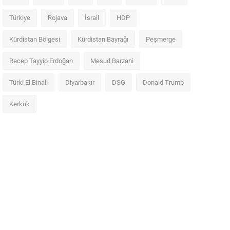
Türkiye
Rojava
İsrail
HDP
Kürdistan Bölgesi
Kürdistan Bayrağı
Peşmerge
Recep Tayyip Erdoğan
Mesud Barzani
Türki El Binali
Diyarbakır
DSG
Donald Trump
Kerkük