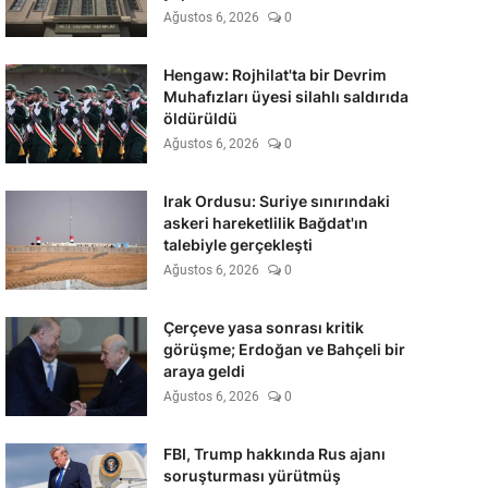
Ağustos 6, 2026
0
Hengaw: Rojhilat'ta bir Devrim
Muhafızları üyesi silahlı saldırıda
öldürüldü
Ağustos 6, 2026
0
Irak Ordusu: Suriye sınırındaki
askeri hareketlilik Bağdat'ın
talebiyle gerçekleşti
Ağustos 6, 2026
0
Çerçeve yasa sonrası kritik
görüşme; Erdoğan ve Bahçeli bir
araya geldi
Ağustos 6, 2026
0
FBI, Trump hakkında Rus ajanı
soruşturması yürütmüş