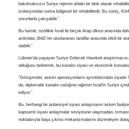
bakılmaksızın Suriye rejimini ahlaki bir blok olarak rehabilite
izolasyondan sonra bölgesel bir rehabilitedir. Bu süreç, Körf
sorunlarla çakışabilir."
Bu hamle, özellikle İsrail ile birçok Arap ülkesi arasında
ardından, BAE'nin uluslararası taraflar arasında etkili bir
olabilir."
Lübnan'da yaşayan Suriye Gelecek Hareketi araştırmacısı, 
olduğunu belirterek, bu kanalın siyasi ve ekonomik konulara
"Görüşmeler, askeri operasyonların ayrıntılarından ziyade Su
da, diplomatik kanalın varlığına rağmen İsrail'in Suriye içi
ediyor."
Bu, herhangi bir potansiyel siyasi anlaşmanın askeri faaliy
kapsamlı siyasi anlaşmalar seviyesine ulaşmadan, tırmanışı 
noktalarıyla başa çıkma mekanizmalarını düzenleyen dolaylı