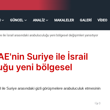
M
GÜNCEL
ANALIZ
MAKALELER
GALERI
VIDEO
ye ile İsrail arasındaki arabuluculuğu yeni bölgesel değişimleri yansıtıyor
E'nin Suriye ile İsrail
uğu yeni bölgesel
ile Suriye arasındaki gizli görüşmelere arabuluculuk etmesinin
0