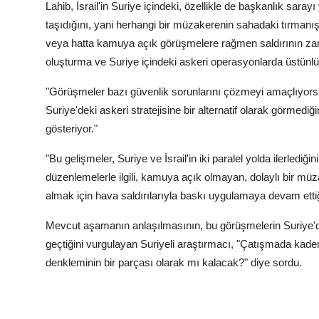
Lahib, İsrail'in Suriye içindeki, özellikle de başkanlık saray
taşıdığını, yani herhangi bir müzakerenin sahadaki tırmanışta
veya hatta kamuya açık görüşmelere rağmen saldırının zama
oluşturma ve Suriye içindeki askeri operasyonlarda üstünlüğ
"Görüşmeler bazı güvenlik sorunlarını çözmeyi amaçlıyorsa, 
Suriye'deki askeri stratejisine bir alternatif olarak görmedi
gösteriyor."
"Bu gelişmeler, Suriye ve İsrail'in iki paralel yolda ilerled
düzenlemelerle ilgili, kamuya açık olmayan, dolaylı bir müzake
almak için hava saldırılarıyla baskı uygulamaya devam ett
Mevcut aşamanın anlaşılmasının, bu görüşmelerin Suriye'deki
geçtiğini vurgulayan Suriyeli araştırmacı, "Çatışmada kadem
denkleminin bir parçası olarak mı kalacak?" diye sordu.