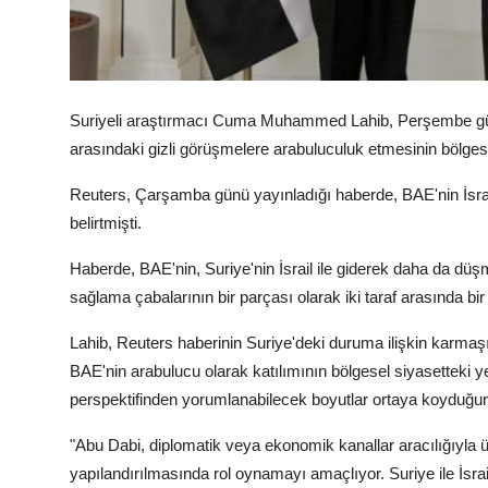
Suriyeli araştırmacı Cuma Muhammed Lahib, Perşembe günü 
arasındaki gizli görüşmelere arabuluculuk etmesinin bölgesel
Reuters, Çarşamba günü yayınladığı haberde, BAE'nin İsrail
belirtmişti.
Haberde, BAE'nin, Suriye'nin İsrail ile giderek daha da düşm
sağlama çabalarının bir parçası olarak iki taraf arasında bir 
Lahib, Reuters haberinin Suriye'deki duruma ilişkin karmaşık 
BAE'nin arabulucu olarak katılımının bölgesel siyasetteki yeni
perspektifinden yorumlanabilecek boyutlar ortaya koyduğun
"Abu Dabi, diplomatik veya ekonomik kanallar aracılığıyla 
yapılandırılmasında rol oynamayı amaçlıyor. Suriye ile İsrai