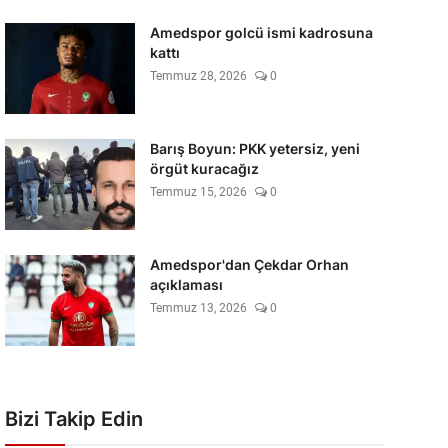
Amedspor golcü ismi kadrosuna
kattı
Temmuz 28, 2026
0
Barış Boyun: PKK yetersiz, yeni
örgüt kuracağız
Temmuz 15, 2026
0
Amedspor'dan Çekdar Orhan
açıklaması
Temmuz 13, 2026
0
Bizi Takip Edin