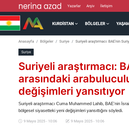
Yazarlar
Arşiv
İletişim
KURDISTAN
BÖLGELER
YAŞA
Kurdistan
Anasayfa
Bölgeler
Suriye
Suriyeli araştırmacı: BAE'nin Suri
Bölgeler
Suriye
Yaşam
Suriyeli araştırmacı: BA
Güncel
arasındaki arabulucul
değişimleri yansıtıyor
Analiz
Makaleler
Suriyeli araştırmacı Cuma Muhammed Lahib, BAE'nin İsrail 
bölgesel siyasetteki yeni değişimleri yansıttığını söyledi.
Galeri
9 Mayıs 2025 - 10:06
9 Mayıs 2025 - 10:06