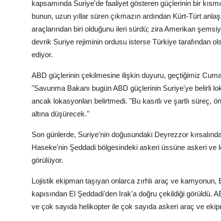
kapsamında Suriye'de faaliyet gösteren güçlerinin bir kısm
bunun, uzun yıllar süren çıkmazın ardından Kürt-Türt anla
araçlarından biri olduğunu ileri sürdü; zira Amerikan şemsiye
devrik Suriye rejiminin ordusu isterse Türkiye tarafından 
ediyor.
ABD güçlerinin çekilmesine ilişkin duyuru, geçtiğimiz Cum
"Savunma Bakanı bugün ABD güçlerinin Suriye'ye belirli lok
ancak lokasyonları belirtmedi. "Bu kasıtlı ve şartlı süreç, 
altına düşürecek."
Son günlerde, Suriye'nin doğusundaki Deyrezzor kırsalınd
Haseke'nin Şeddadi bölgesindeki askeri üssüne askeri ve loj
görülüyor.
Lojistik ekipman taşıyan onlarca zırhlı araç ve kamyonun, 
kapısından El Şeddadi'den Irak'a doğru çekildiği görüldü. 
ve çok sayıda helikopter ile çok sayıda askeri araç ve ekipm