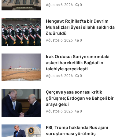
Ağustos 6, 2026
0
Hengaw: Rojhilat'ta bir Devrim
Muhafızları üyesi silahlı saldırıda
öldürüldü
Ağustos 6, 2026
0
Irak Ordusu: Suriye sınırındaki
askeri hareketlilik Bağdat'ın
talebiyle gerçekleşti
Ağustos 6, 2026
0
Çerçeve yasa sonrası kritik
görüşme; Erdoğan ve Bahçeli bir
araya geldi
Ağustos 6, 2026
0
FBI, Trump hakkında Rus ajanı
soruşturması yürütmüş