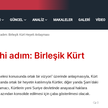
M
GÜNCEL
ANALIZ
MAKALELER
GALERI
VIDEO
hi adım: Birleşik Kürt Heyeti Anlaşması
ihi adım: Birleşik Kürt
meselesi konusunda ortak bir vizyon" üzerinde anlaşmasıyla, Kürt
nda ortak bir heyetin katılımıyla Kürtler, diğer yanda Şam'daki
acı, Kürtlerin yeni Suriye devletinde anayasal haklara
n azından konsolide edilmesi için çaba gösterilmesi olacak.
0