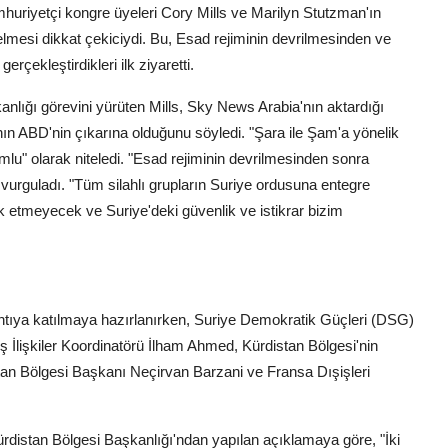
uriyetçi kongre üyeleri Cory Mills ve Marilyn Stutzman'ın
mesi dikkat çekiciydi. Bu, Esad rejiminin devrilmesinden ve
çekleştirdikleri ilk ziyaretti.
anlığı görevini yürüten Mills, Sky News Arabia'nın aktardığı
nın ABD'nin çıkarına olduğunu söyledi. "Şara ile Şam'a yönelik
lu" olarak niteledi. "Esad rejiminin devrilmesinden sonra
urguladı. "Tüm silahlı grupların Suriye ordusuna entegre
k etmeyecek ve Suriye'deki güvenlik ve istikrar bizim
lantıya katılmaya hazırlanırken, Suriye Demokratik Güçleri (DSG)
İlişkiler Koordinatörü İlham Ahmed, Kürdistan Bölgesi'nin
stan Bölgesi Başkanı Neçirvan Barzani ve Fransa Dışişleri
rdistan Bölgesi Başkanlığı'ndan yapılan açıklamaya göre, "İki