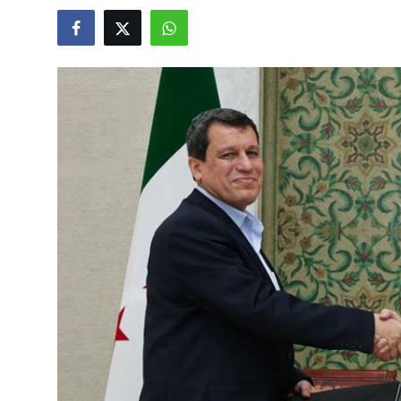
Video
Yazarlar
Arşiv
İletişim
Türkçe
Kurdi