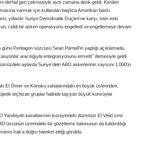
ını derhal geri çekmesiyle aynı zamana denk geldi. Kimileri
şmasına varmak için kullanılan başlıca Amerikan baskı
si, yıllardır Suriye Demokratik Güçleri'ne karşı, ister eski
olsun, ciddi bir askeri operasyonu engelledi ve engellemeye devam
a günü Pentagon sözcüsü Sean Parnell'in yaptığı açıklamada,
asyonlar aracılığıyla entegrasyonunu emretti" demesiyle geldi
önümüzdeki aylarda Suriye'deki ABD askerlerinin sayısını 1.000'in
aki El Ömer ve Konoko sahalarındaki en büyük üslerinden,
istik teçhizatı gruplar halinde taşıyan büyük konvoylar
El Yarubiyah kasabasının kuzeyindeki düzensiz El Velid sınır
ABD üssünün üzerindeki bir gözetleme balonunun da kaldırıldığı
anın Irak'a doğru hareket ettiği görüldü.