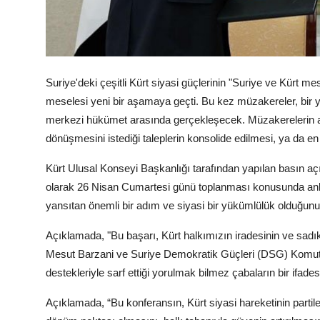
Suriye'deki çeşitli Kürt siyasi güçlerinin "Suriye ve Kürt 
meselesi yeni bir aşamaya geçti. Bu kez müzakereler, bir ya
merkezi hükümet arasında gerçekleşecek. Müzakerelerin am
dönüşmesini istediği taleplerin konsolide edilmesi, ya da e
Kürt Ulusal Konseyi Başkanlığı tarafından yapılan basın aç
olarak 26 Nisan Cumartesi günü toplanması konusunda anlaş
yansıtan önemli bir adım ve siyasi bir yükümlülük olduğunu
Açıklamada, "Bu başarı, Kürt halkımızın iradesinin ve sadı
Mesut Barzani ve Suriye Demokratik Güçleri (DSG) Komut
destekleriyle sarf ettiği yorulmak bilmez çabaların bir ifadesi
Açıklamada, “Bu konferansın, Kürt siyasi hareketinin partiler