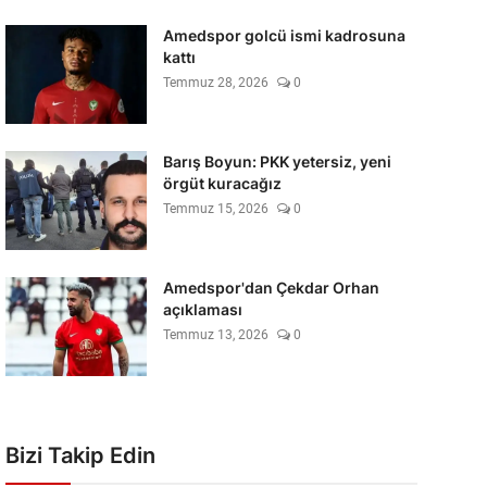
Amedspor golcü ismi kadrosuna
kattı
Temmuz 28, 2026
0
Barış Boyun: PKK yetersiz, yeni
örgüt kuracağız
Temmuz 15, 2026
0
Amedspor'dan Çekdar Orhan
açıklaması
Temmuz 13, 2026
0
Bizi Takip Edin