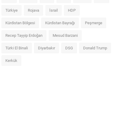
Türkiye
Rojava
İsrail
HDP
Kürdistan Bölgesi
Kürdistan Bayrağı
Peşmerge
Recep Tayyip Erdoğan
Mesud Barzani
Türki El Binali
Diyarbakır
DSG
Donald Trump
Kerkük