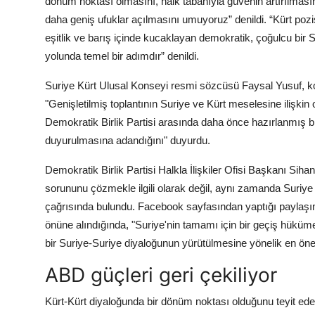
dönüm noktası olmasını, halk tabanıyla güvenin artırılmasını 
daha geniş ufuklar açılmasını umuyoruz” denildi. “Kürt pozis
eşitlik ve barış içinde kucaklayan demokratik, çoğulcu bir 
yolunda temel bir adımdır” denildi.
Suriye Kürt Ulusal Konseyi resmi sözcüsü Faysal Yusuf, ko
"Genişletilmiş toplantının Suriye ve Kürt meselesine ilişkin
Demokratik Birlik Partisi arasında daha önce hazırlanmış
duyurulmasına adandığını" duyurdu.
Demokratik Birlik Partisi Halkla İlişkiler Ofisi Başkanı Sih
sorununu çözmekle ilgili olarak değil, aynı zamanda Suriye A
çağrısında bulundu. Facebook sayfasından yaptığı paylaşım
önüne alındığında, "Suriye'nin tamamı için bir geçiş hüküm
bir Suriye-Suriye diyaloğunun yürütülmesine yönelik en ön
ABD güçleri geri çekiliyor
Kürt-Kürt diyaloğunda bir dönüm noktası olduğunu teyit ede