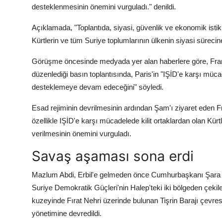
desteklenmesinin önemini vurguladı." denildi.
Açıklamada, "Toplantıda, siyasi, güvenlik ve ekonomik isti
Kürtlerin ve tüm Suriye toplumlarının ülkenin siyasi sürecine
Görüşme öncesinde medyada yer alan haberlere göre, Fransa
düzenlediği basın toplantısında, Paris'in "IŞİD'e karşı mü
desteklemeye devam edeceğini" söyledi.
Esad rejiminin devrilmesinin ardından Şam'ı ziyaret eden 
özellikle IŞİD'e karşı mücadelede kilit ortaklardan olan Kürt
verilmesinin önemini vurguladı.
Savaş aşaması sona erdi
Mazlum Abdi, Erbil'e gelmeden önce Cumhurbaşkanı Şara il
Suriye Demokratik Güçleri'nin Halep'teki iki bölgeden çeki
kuzeyinde Fırat Nehri üzerinde bulunan Tişrin Barajı çevres
yönetimine devredildi.