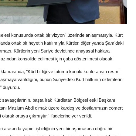
meselesi konusunda ortak bir vizyon" üzerinde anlaşmasıyla, Kürt
nda ortak bir heyetin katılımıyla Kürtler, diğer yanda Şam'daki
acı, Kürtlerin yeni Suriye devletinde anayasal haklara
n azından konsolide edilmesi için çaba gösterilmesi olacak.
ıklamasında, "Kürt birliği ve tutumu konulu konferansın resmi
maya varıldığını, bunun Suriye'deki Kürt halkının özlemlerini
" duyurdu.
k savaşçılarının, başta Irak Kürdistan Bölgesi eski Başkanı
anı Mazlum Abdi olmak üzere kardeş ve dostlarımızın cömert
 olarak ortaya çıkmıştır." ifadelerine yer verildi.
i arasında yapıcı işbirliğinin yeni bir aşamasına doğru bir