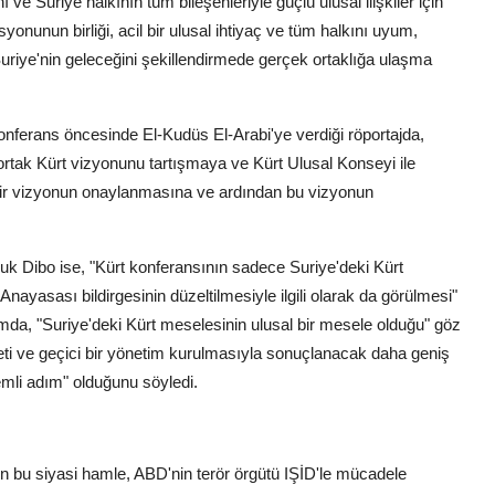
ve Suriye halkının tüm bileşenleriyle güçlü ulusal ilişkiler için
yonunun birliği, acil bir ulusal ihtiyaç ve tüm halkını uyum,
Suriye'nin geleceğini şekillendirmede gerçek ortaklığa ulaşma
nferans öncesinde El-Kudüs El-Arabi'ye verdiği röportajda,
 ortak Kürt vizyonunu tartışmaya ve Kürt Ulusal Konseyi ile
 bir vizyonun onaylanmasına ve ardından bu vizyonun
anuk Dibo ise, "Kürt konferansının sadece Suriye'deki Kürt
nayasası bildirgesinin düzeltilmesiyle ilgili olarak da görülmesi"
da, "Suriye'deki Kürt meselesinin ulusal bir mesele olduğu" göz
eti ve geçici bir yönetim kurulmasıyla sonuçlanacak daha geniş
emli adım" olduğunu söyledi.
n bu siyasi hamle, ABD'nin terör örgütü IŞİD'le mücadele