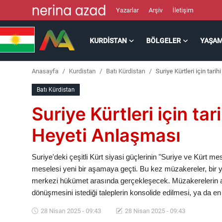
Yazarlar
Arşiv
İletişim
KURDISTAN
BÖLGELER
YAŞA
Kurdistan
Anasayfa
Kurdistan
Batı Kürdistan
Suriye Kürtleri için tari
Bölgeler
Batı Kürdistan
Yaşam
Suriye Kürtleri için tar
Güncel
Heyeti Anlaşması
Analiz
Suriye'deki çeşitli Kürt siyasi güçlerinin "Suriye ve Kürt 
meselesi yeni bir aşamaya geçti. Bu kez müzakereler, bir ya
Makaleler
merkezi hükümet arasında gerçekleşecek. Müzakerelerin am
dönüşmesini istediği taleplerin konsolide edilmesi, ya da e
Galeri
28 Nisan 2025 - 09:43
28 Nisan 2025 - 09:43