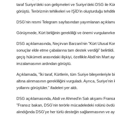
taraf Suriye'deki son gelişmeleri ve Suriye'deki DSG ile Kürt 
görüştü. Terörizmin tehlikeleri ve IŞİD'in oluşturduğu tehdi
DSG'nin resmi Telegram sayfasından yayımlanan açıklamada 
Görüşmede, Kürt birliğinin gerekliliği ve önemi vurgulanırken
DSG açıklamasında, Neçirvan Barzani'nin "Kürt Ulusal Kongr
sonuçlar elde etme çabalarına tam destek verdiği" belirtildi.
geçiş hükümeti arasındaki ilişkiyi, özellikle Abdi'nin Mart
imzalamasının ardından görüştü.
Açıklamada, "İki taraf, Kürtlerin, tüm Suriye bileşenleriyle
altına alınmasının gerekliliğini vurguladı. Ayrıca, Suriye'n
yollarını görüştüler." ifadeleri yer aldı.
DSG açıklamasında, Abdi ve Ahmed'in Salı akşamı Fransa Dı
"Fransız bakan, DSG'nin terörle mücadeledeki rolünü övdü
alındığında DSG'ye her türlü desteğin sağlanmasının ve ayrı