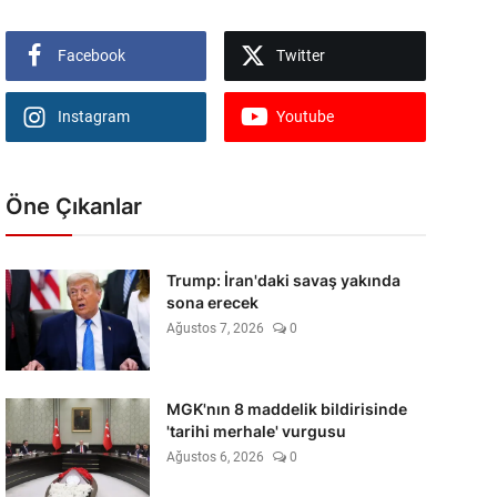
Facebook
Twitter
Instagram
Youtube
Öne Çıkanlar
Trump: İran'daki savaş yakında
sona erecek
Ağustos 7, 2026
0
MGK'nın 8 maddelik bildirisinde
'tarihi merhale' vurgusu
Ağustos 6, 2026
0