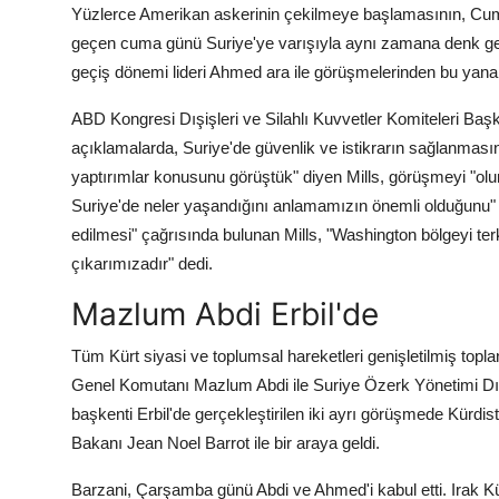
Yüzlerce Amerikan askerinin çekilmeye başlamasının, Cumh
geçen cuma günü Suriye'ye varışıyla aynı zamana denk gel
geçiş dönemi lideri Ahmed ara ile görüşmelerinden bu yana ger
ABD Kongresi Dışişleri ve Silahlı Kuvvetler Komiteleri Başk
açıklamalarda, Suriye'de güvenlik ve istikrarın sağlanması
yaptırımlar konusunu görüştük" diyen Mills, görüşmeyi "olum
Suriye'de neler yaşandığını anlamamızın önemli olduğunu" v
edilmesi" çağrısında bulunan Mills, "Washington bölgeyi ter
çıkarımızadır" dedi.
Mazlum Abdi Erbil'de
Tüm Kürt siyasi ve toplumsal hareketleri genişletilmiş top
Genel Komutanı Mazlum Abdi ile Suriye Özerk Yönetimi Dış 
başkenti Erbil'de gerçekleştirilen iki ayrı görüşmede Kürdi
Bakanı Jean Noel Barrot ile bir araya geldi.
Barzani, Çarşamba günü Abdi ve Ahmed'i kabul etti. Irak Kü