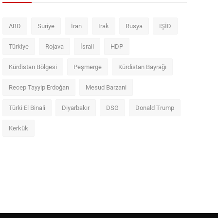
ABD
Suriye
İran
Irak
Rusya
IŞİD
Türkiye
Rojava
İsrail
HDP
Kürdistan Bölgesi
Peşmerge
Kürdistan Bayrağı
Recep Tayyip Erdoğan
Mesud Barzani
Türki El Binali
Diyarbakır
DSG
Donald Trump
Kerkük