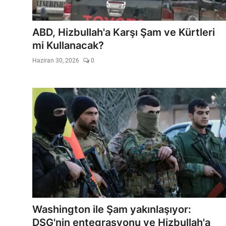
ABD, Hizbullah'a Karşı Şam ve Kürtleri
mi Kullanacak?
Haziran 30, 2026
0
Washington ile Şam yakınlaşıyor:
DSG'nin entegrasyonu ve Hizbullah'a