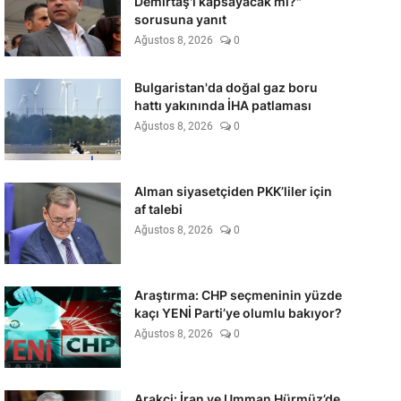
Demirtaş'ı kapsayacak mı?"
sorusuna yanıt
Ağustos 8, 2026
0
Bulgaristan'da doğal gaz boru
hattı yakınında İHA patlaması
Ağustos 8, 2026
0
Alman siyasetçiden PKK’liler için
af talebi
Ağustos 8, 2026
0
Araştırma: CHP seçmeninin yüzde
kaçı YENİ Parti’ye olumlu bakıyor?
Ağustos 8, 2026
0
Arakçi: İran ve Umman Hürmüz’de