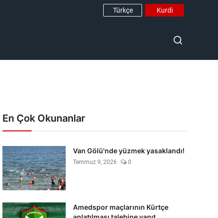
Türkçe
Kurdi
En Çok Okunanlar
Van Gölü'nde yüzmek yasaklandı!
Temmuz 9, 2026
0
Amedspor maçlarının Kürtçe
anlatılması talebine yanıt