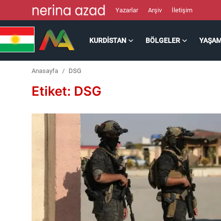
Yazarlar
Arşiv
İletişim
KURDISTAN
BÖLGELER
YAŞA
Kurdistan
Anasayfa
DSG
Bölgeler
Etiket: DSG
Yaşam
Güncel
Analiz
Makaleler
Galeri