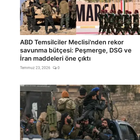
ABD Temsilciler Meclisi'nden rekor
savunma bütçesi: Peşmerge, DSG ve
İran maddeleri öne çıktı
Temmuz 23, 2026
0