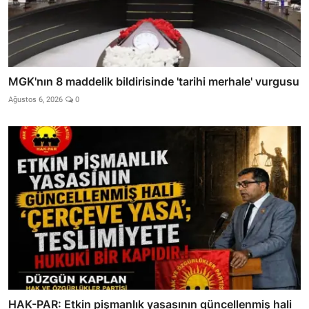
MGK'nın 8 maddelik bildirisinde 'tarihi merhale' vurgusu
Ağustos 6, 2026
0
HAK-PAR: Etkin pişmanlık yasasının güncellenmiş hali