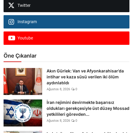
Twitter
Instagram
Youtube
Öne Çıkanlar
Akın Gürlek: Van ve Afyonkarahisar’da
intihar ve kaza süsü verilen iki ölüm
aydınlatıldı
Ağustos 8, 2026
0
İran rejimini devirmekte başarısız
oldukları gerekçesiyle üst düzey Mossad
yetkilileri görevden...
Ağustos 8, 2026
0