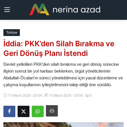
Kurdistan
Türkiye
İddia: PKK’den Silah Bırakma ve
Bölgeler
Geri Dönüş Planı İstendi
Yaşam
Devlet yetkilileri PKK’den silah bırakma ve geri dönüş sürecine
ilişkin somut bir yol haritası beklerken, örgüt yöneticilerinin
Güncel
Abdullah Öcalan’ın süreci yönetebilmesi için yasal düzenleme ve
çalışma koşullarının iyileştirilmesini talep ettiği öne sürüldü.
Analiz
15 Mayıs 2026 - 20:04
15 Mayıs 2026 - 20:04
0
Makaleler
Galeri