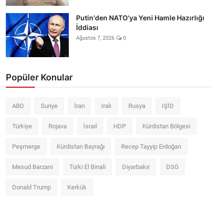
Putin'den NATO'ya Yeni Hamle Hazırlığı
İddiası
Ağustos 7, 2026
0
Popüler Konular
ABD
Suriye
İran
Irak
Rusya
IŞİD
Türkiye
Rojava
İsrail
HDP
Kürdistan Bölgesi
Peşmerge
Kürdistan Bayrağı
Recep Tayyip Erdoğan
Mesud Barzani
Türki El Binali
Diyarbakır
DSG
Donald Trump
Kerkük