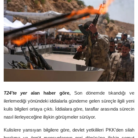
Video
Yazarlar
Arşiv
İletişim
Türkçe
Kurdi
T24'te yer
alan haber göre,
Son dönemde tıkandığı ve
ilerlemediği yönündeki iddialarla gündeme gelen süreçle ilgili yeni
kulis bilgileri ortaya çıktı. İddialara göre, taraflar arasında sürecin
nasıl ilerleyeceğine ilişkin görüşmeler sürüyor.
Kulislere yansıyan bilgilere göre, devlet yetkilileri PKK’den silah
bırakma ve örgüt mensuplarının geri dönüşüne ilişkin somut