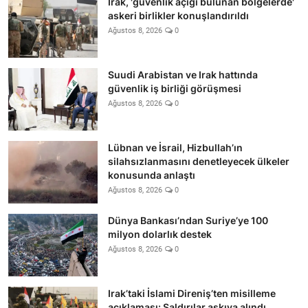
Irak, 'güvenlik açığı bulunan bölgelerde'
askeri birlikler konuşlandırıldı
Ağustos 8, 2026
0
Suudi Arabistan ve Irak hattında
güvenlik iş birliği görüşmesi
Ağustos 8, 2026
0
Lübnan ve İsrail, Hizbullah’ın
silahsızlanmasını denetleyecek ülkeler
konusunda anlaştı
Ağustos 8, 2026
0
Dünya Bankası’ndan Suriye’ye 100
milyon dolarlık destek
Ağustos 8, 2026
0
Irak’taki İslami Direniş’ten misilleme
açıklaması: Saldırılar askıya alındı