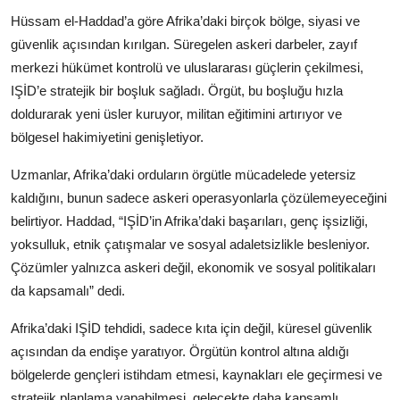
Hüssam el-Haddad’a göre Afrika’daki birçok bölge, siyasi ve
güvenlik açısından kırılgan. Süregelen askeri darbeler, zayıf
merkezi hükümet kontrolü ve uluslararası güçlerin çekilmesi,
IŞİD’e stratejik bir boşluk sağladı. Örgüt, bu boşluğu hızla
doldurarak yeni üsler kuruyor, militan eğitimini artırıyor ve
bölgesel hakimiyetini genişletiyor.
Uzmanlar, Afrika’daki orduların örgütle mücadelede yetersiz
kaldığını, bunun sadece askeri operasyonlarla çözülemeyeceğini
belirtiyor. Haddad, “IŞİD’in Afrika’daki başarıları, genç işsizliği,
yoksulluk, etnik çatışmalar ve sosyal adaletsizlikle besleniyor.
Çözümler yalnızca askeri değil, ekonomik ve sosyal politikaları
da kapsamalı” dedi.
Afrika’daki IŞİD tehdidi, sadece kıta için değil, küresel güvenlik
açısından da endişe yaratıyor. Örgütün kontrol altına aldığı
bölgelerde gençleri istihdam etmesi, kaynakları ele geçirmesi ve
stratejik planlama yapabilmesi, gelecekte daha kapsamlı