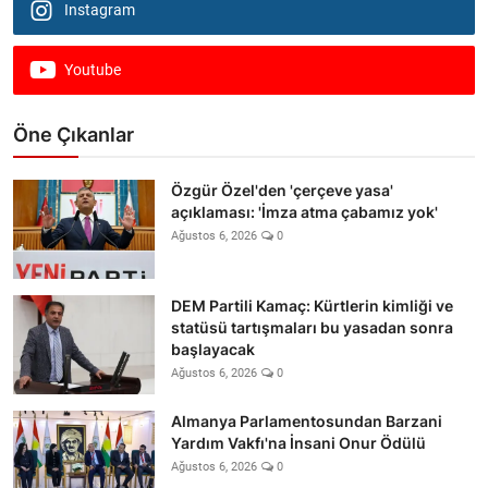
Instagram
Youtube
Öne Çıkanlar
Özgür Özel'den 'çerçeve yasa'
açıklaması: 'İmza atma çabamız yok'
Ağustos 6, 2026
0
DEM Partili Kamaç: Kürtlerin kimliği ve
statüsü tartışmaları bu yasadan sonra
başlayacak
Ağustos 6, 2026
0
Almanya Parlamentosundan Barzani
Yardım Vakfı'na İnsani Onur Ödülü
Ağustos 6, 2026
0