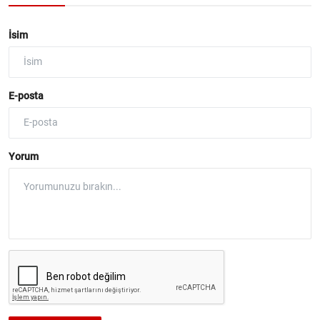
İsim
E-posta
Yorum