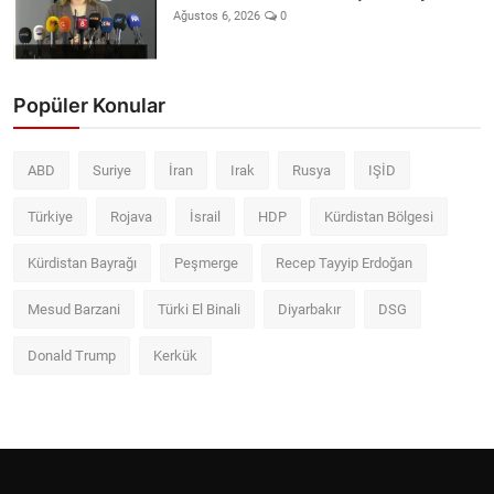
Ağustos 6, 2026
0
Popüler Konular
ABD
Suriye
İran
Irak
Rusya
IŞİD
Türkiye
Rojava
İsrail
HDP
Kürdistan Bölgesi
Kürdistan Bayrağı
Peşmerge
Recep Tayyip Erdoğan
Mesud Barzani
Türki El Binali
Diyarbakır
DSG
Donald Trump
Kerkük