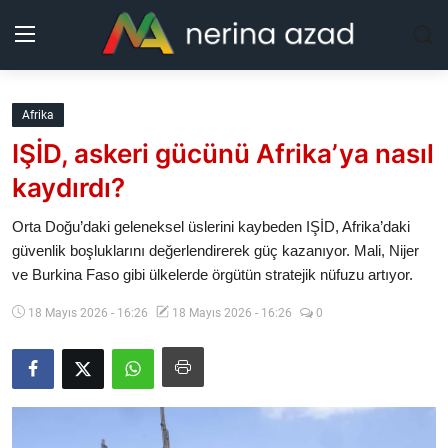
Kurdistan
Afrika
IŞİD, askeri gücünü Afrika’ya nasıl
Bölgeler
kaydırdı?
Yaşam
Orta Doğu’daki geleneksel üslerini kaybeden IŞİD, Afrika’daki
güvenlik boşluklarını değerlendirerek güç kazanıyor. Mali, Nijer
Güncel
ve Burkina Faso gibi ülkelerde örgütün stratejik nüfuzu artıyor.
Analiz
18 Mayıs 2026 - 16:26
18 Mayıs 2026 - 16:26
0
Makaleler
Galeri