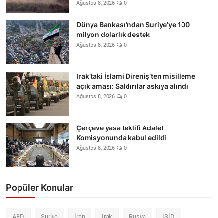
Ağustos 8, 2026
0
Dünya Bankası’ndan Suriye’ye 100
milyon dolarlık destek
Ağustos 8, 2026
0
Irak’taki İslami Direniş’ten misilleme
açıklaması: Saldırılar askıya alındı
Ağustos 8, 2026
0
Çerçeve yasa teklifi Adalet
Komisyonunda kabul edildi
Ağustos 8, 2026
0
Popüler Konular
ABD
Suriye
İran
Irak
Rusya
IŞİD