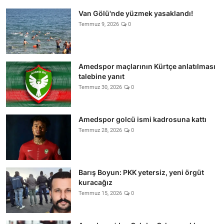
Van Gölü'nde yüzmek yasaklandı!
Temmuz 9, 2026
0
Amedspor maçlarının Kürtçe anlatılması
talebine yanıt
Temmuz 30, 2026
0
Amedspor golcü ismi kadrosuna kattı
Temmuz 28, 2026
0
Barış Boyun: PKK yetersiz, yeni örgüt
kuracağız
Temmuz 15, 2026
0