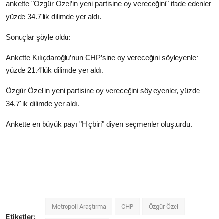
ankette "Özgür Özel’in yeni partisine oy vereceğini" ifade edenler
yüzde 34.7'lik dilimde yer aldı.
Sonuçlar şöyle oldu:
Ankette
K
ı
l
ıç
daro
ğ
lu
’
nun CHP
’
sine oy verece
ğ
ini s
ö
yleyenler
y
ü
zde 21.4'l
ü
k dilimde yer ald
ı.
Özgür Özel’in yeni partisine oy vereceğini söyleyenler, yüzde
34.7'lik dilimde yer aldı.
Ankette en büyük payı "Hiçbiri" diyen seçmenler oluşturdu.
Metropoll Araştırma
CHP
Özgür Özel
Etiketler: