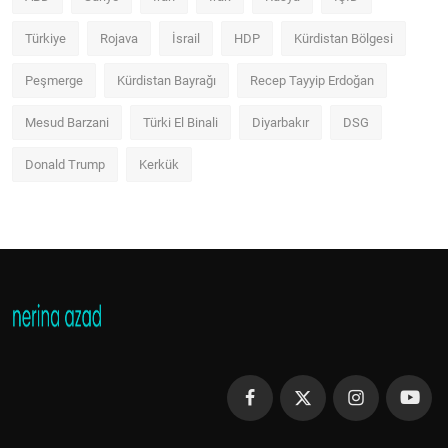
Türkiye
Rojava
İsrail
HDP
Kürdistan Bölgesi
Peşmerge
Kürdistan Bayrağı
Recep Tayyip Erdoğan
Mesud Barzani
Türki El Binali
Diyarbakır
DSG
Donald Trump
Kerkük