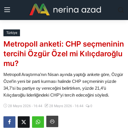
Kurdistan
Türkiye
Metropoll anketi: CHP seçmeninin
Bölgeler
tercihi Özgür Özel mi Kılıçdaroğlu
Yaşam
mu?
Güncel
Metropoll Araştırma’nın Nisan ayında yaptığı ankete göre, Özgür
Özel’in yeni bir parti kurması halinde CHP seçmeninin yüzde
34,7’si bu partiye oy vereceğini belirtirken, yüzde 21,4’ü
Analiz
Kılıçdaroğlu liderliğindeki CHP’yi tercih edeceğini söyledi.
Makaleler
28 Mayıs 2026 - 16:44
28 Mayıs 2026 - 16:44
0
Galeri