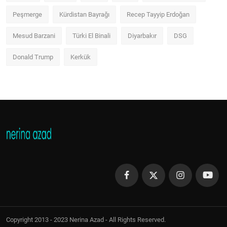
Peşmerge
Kürdistan Bayrağı
Recep Tayyip Erdoğan
Mesud Barzani
Türki El Binali
Diyarbakır
DSG
Donald Trump
Kerkük
Copyright 2013 - 2023 Nerina Azad - All Rights Reserved.