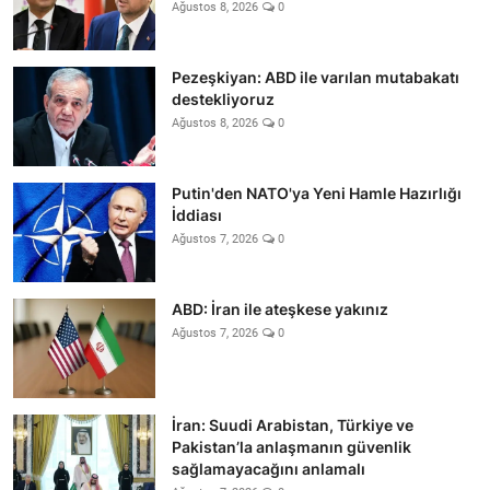
Ağustos 8, 2026
0
Pezeşkiyan: ABD ile varılan mutabakatı
destekliyoruz
Ağustos 8, 2026
0
Putin'den NATO'ya Yeni Hamle Hazırlığı
İddiası
Ağustos 7, 2026
0
ABD: İran ile ateşkese yakınız
Ağustos 7, 2026
0
İran: Suudi Arabistan, Türkiye ve
Pakistan’la anlaşmanın güvenlik
sağlamayacağını anlamalı