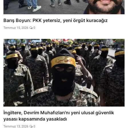
Barış Boyun: PKK yetersiz, yeni örgüt kuracağız
Temmuz 15, 2026
0
İngiltere, Devrim Muhafızları'nı yeni ulusal güvenlik
yasası kapsamında yasakladı
Temmuz 13, 2026
0