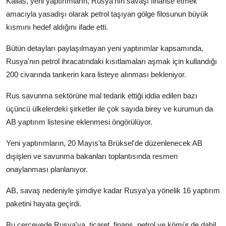
Kallas, yeni yaptırımların, Rusya'nın savaşı finanse etmek
amacıyla yasadışı olarak petrol taşıyan gölge filosunun büyük
kısmını hedef aldığını ifade etti.
Bütün detayları paylaşılmayan yeni yaptırımlar kapsamında,
Rusya'nın petrol ihracatındaki kısıtlamaları aşmak için kullandığı
200 civarında tankerin kara listeye alınması bekleniyor.
Rus savunma sektörüne mal tedarik ettiği iddia edilen bazı
üçüncü ülkelerdeki şirketler ile çok sayıda birey ve kurumun da
AB yaptırım listesine eklenmesi öngörülüyor.
Yeni yaptırımların, 20 Mayıs'ta Brüksel'de düzenlenecek AB
dışişleri ve savunma bakanları toplantısında resmen
onaylanması planlanıyor.
AB, savaş nedeniyle şimdiye kadar Rusya'ya yönelik 16 yaptırım
paketini hayata geçirdi.
Bu çerçevede Rusya'ya, ticaret, finans, petrol ve kömür de dahil