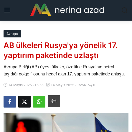
Kurdistan
Avrupa
AB ülkeleri Rusya'ya yönelik 17.
Bölgeler
yaptırım paketinde uzlaştı
Yaşam
Avrupa Birliği (AB) üyesi ülkeler, özellikle Rusya'nın petrol
taşıdığı gölge filosunu hedef alan 17. yaptırım paketinde anlaştı.
Güncel
14 Mayıs 2025 - 15:56
14 Mayıs 2025 - 15:56
0
Analiz
Makaleler
Galeri