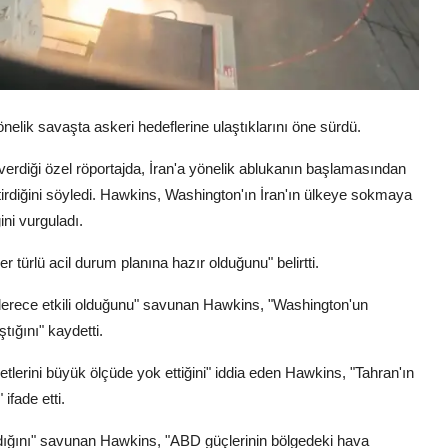
ik savaşta askeri hedeflerine ulaştıklarını öne sürdü.
iği özel röportajda, İran'a yönelik ablukanın başlamasından
tirdiğini söyledi. Hawkins, Washington'ın İran'ın ülkeye sokmaya
ni vurguladı.
 türlü acil durum planına hazır olduğunu" belirtti.
 derece etkili olduğunu" savunan Hawkins, "Washington'un
tığını" kaydetti.
yetlerini büyük ölçüde yok ettiğini" iddia eden Hawkins, "Tahran'ın
ifade etti.
lmadığını" savunan Hawkins, "ABD güçlerinin bölgedeki hava