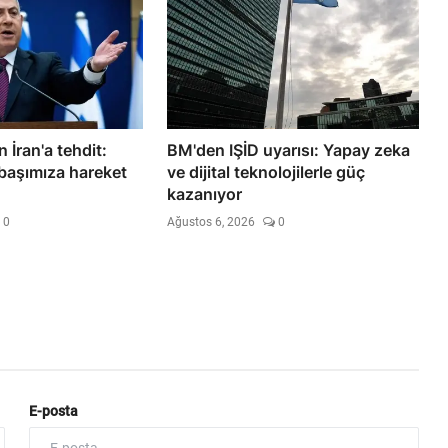
İran'a tehdit:
BM'den IŞİD uyarısı: Yapay zeka
 başımıza hareket
ve dijital teknolojilerle güç
kazanıyor
0
Ağustos 6, 2026
0
E-posta