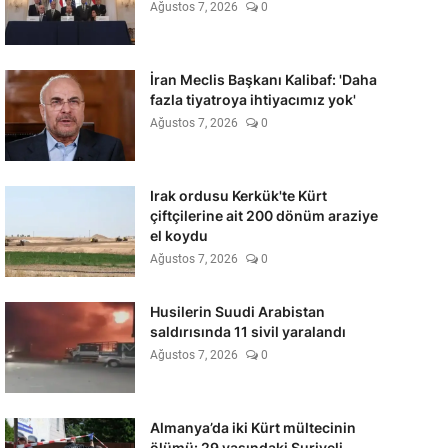
Ağustos 7, 2026
0
İran Meclis Başkanı Kalibaf: 'Daha
fazla tiyatroya ihtiyacımız yok'
Ağustos 7, 2026
0
Irak ordusu Kerkük'te Kürt
çiftçilerine ait 200 dönüm araziye
el koydu
Ağustos 7, 2026
0
Husilerin Suudi Arabistan
saldırısında 11 sivil yaralandı
Ağustos 7, 2026
0
Almanya’da iki Kürt mültecinin
ölümü: 29 yaşındaki Suriyeli