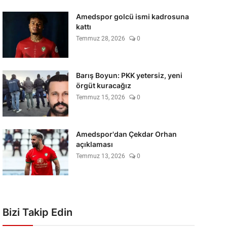
Amedspor golcü ismi kadrosuna
kattı
Temmuz 28, 2026
0
Barış Boyun: PKK yetersiz, yeni
örgüt kuracağız
Temmuz 15, 2026
0
Amedspor'dan Çekdar Orhan
açıklaması
Temmuz 13, 2026
0
Bizi Takip Edin