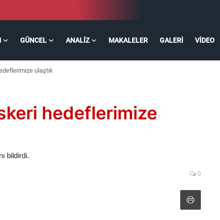
M
GÜNCEL
ANALIZ
MAKALELER
GALERI
VIDEO
edeflerimize ulaştık
skeri hedeflerimize
 bildirdi.
0