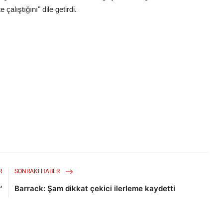
çalıştığını" dile getirdi.
R
SONRAKI HABER
'
Barrack: Şam dikkat çekici ilerleme kaydetti