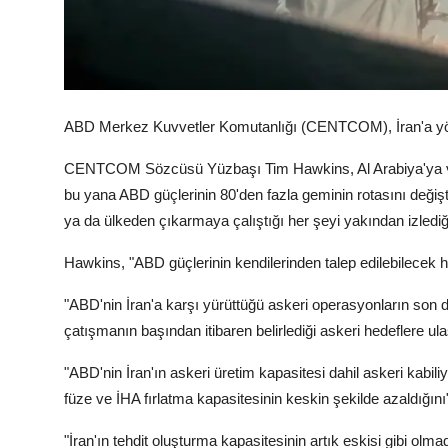
ABD Merkez Kuvvetler Komutanlığı (CENTCOM), İran'a yönel
CENTCOM Sözcüsü Yüzbaşı Tim Hawkins, Al Arabiya'ya verd
bu yana ABD güçlerinin 80'den fazla geminin rotasını değiş
ya da ülkeden çıkarmaya çalıştığı her şeyi yakından izlediği
Hawkins, "ABD güçlerinin kendilerinden talep edilebilecek her
"ABD'nin İran'a karşı yürüttüğü askeri operasyonların son
çatışmanın başından itibaren belirlediği askeri hedeflere ulaş
"ABD'nin İran'ın askeri üretim kapasitesi dahil askeri kabili
füze ve İHA fırlatma kapasitesinin keskin şekilde azaldığını" 
"İran'ın tehdit oluşturma kapasitesinin artık eskisi gibi o