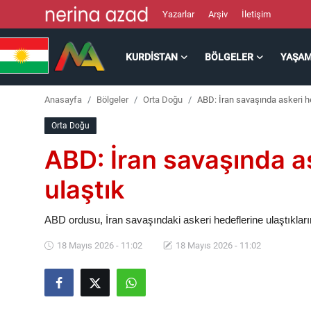
Yazarlar
Arşiv
İletişim
KURDISTAN
BÖLGELER
YAŞA
Kurdistan
Anasayfa
Bölgeler
Orta Doğu
ABD: İran savaşında askeri h
Bölgeler
Orta Doğu
Yaşam
ABD: İran savaşında a
Güncel
ulaştık
Analiz
ABD ordusu, İran savaşındaki askeri hedeflerine ulaştıklarını
18 Mayıs 2026 - 11:02
18 Mayıs 2026 - 11:02
Makaleler
Galeri