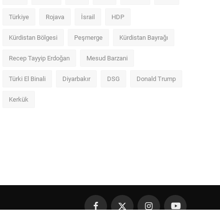
Türkiye
Rojava
İsrail
HDP
Kürdistan Bölgesi
Peşmerge
Kürdistan Bayrağı
Recep Tayyip Erdoğan
Mesud Barzani
Türki El Binali
Diyarbakır
DSG
Donald Trump
Kerkük