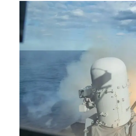
Video
Yazarlar
Arşiv
İletişim
Türkçe
Kurdi