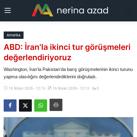
Kurdistan
Amerika
ABD: İran'la ikinci tur görüşmeleri
Bölgeler
değerlendiriyoruz
Yaşam
Washington, İran'la Pakistan'da barış görüşmelerinin ikinci turunu
yapma olasılığını değerlendirdiklerini doğruladı.
Güncel
16 Nisan 2026 - 12:13
16 Nisan 2026 - 12:13
0
Analiz
Makaleler
Galeri