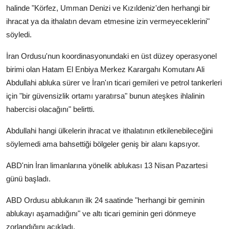
halinde "Körfez, Umman Denizi ve Kızıldeniz'den herhangi bir
ihracat ya da ithalatın devam etmesine izin vermeyeceklerini"
söyledi.
İran Ordusu'nun koordinasyonundaki en üst düzey operasyonel
birimi olan Hatam El Enbiya Merkez Karargahı Komutanı Ali
Abdullahi abluka sürer ve İran'ın ticari gemileri ve petrol tankerleri
için "bir güvensizlik ortamı yaratırsa" bunun ateşkes ihlalinin
habercisi olacağını" belirtti.
Abdullahi hangi ülkelerin ihracat ve ithalatının etkilenebileceğini
söylemedi ama bahsettiği bölgeler geniş bir alanı kapsıyor.
ABD'nin İran limanlarına yönelik ablukası 13 Nisan Pazartesi
günü başladı.
ABD Ordusu ablukanın ilk 24 saatinde "herhangi bir geminin
ablukayı aşamadığını" ve altı ticari geminin geri dönmeye
zorlandığını açıkladı.