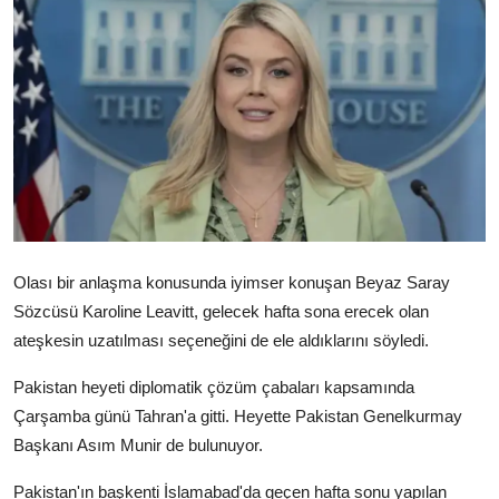
Video
Yazarlar
Arşiv
İletişim
Türkçe
Kurdi
Olası bir anlaşma konusunda iyimser konuşan Beyaz Saray
Sözcüsü Karoline Leavitt, gelecek hafta sona erecek olan
ateşkesin uzatılması seçeneğini de ele aldıklarını söyledi.
Pakistan heyeti diplomatik çözüm çabaları kapsamında
Çarşamba günü Tahran'a gitti. Heyette Pakistan Genelkurmay
Başkanı Asım Munir de bulunuyor.
Pakistan'ın başkenti İslamabad'da geçen hafta sonu yapılan