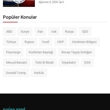
Ağustos 8, 2026
0
Popüler Konular
ABD
Suriye
İran
Irak
Rusya
IŞİD
Türkiye
Rojava
İsrail
HDP
Kürdistan Bölgesi
Peşmerge
Kürdistan Bayrağı
Recep Tayyip Erdoğan
Mesud Barzani
Türki El Binali
Diyarbakır
DSG
Donald Trump
Kerkük