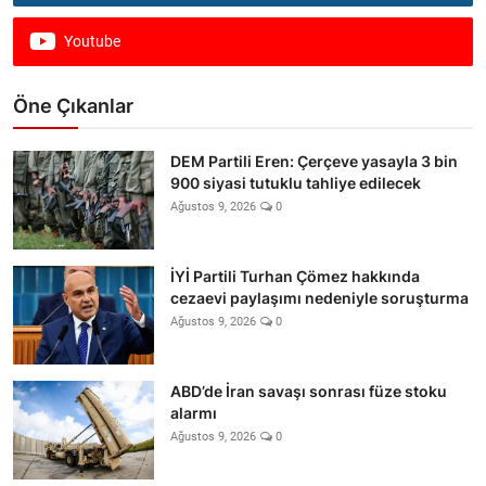
Youtube
Öne Çıkanlar
DEM Partili Eren: Çerçeve yasayla 3 bin
900 siyasi tutuklu tahliye edilecek
Ağustos 9, 2026
0
İYİ Partili Turhan Çömez hakkında
cezaevi paylaşımı nedeniyle soruşturma
Ağustos 9, 2026
0
ABD’de İran savaşı sonrası füze stoku
alarmı
Ağustos 9, 2026
0