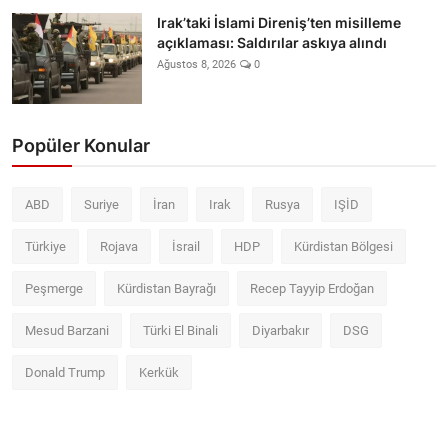
Irak’taki İslami Direniş’ten misilleme
açıklaması: Saldırılar askıya alındı
Ağustos 8, 2026
0
Popüler Konular
ABD
Suriye
İran
Irak
Rusya
IŞİD
Türkiye
Rojava
İsrail
HDP
Kürdistan Bölgesi
Peşmerge
Kürdistan Bayrağı
Recep Tayyip Erdoğan
Mesud Barzani
Türki El Binali
Diyarbakır
DSG
Donald Trump
Kerkük