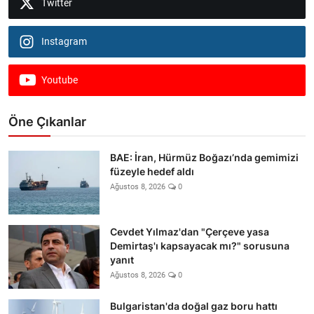
Twitter
Instagram
Youtube
Öne Çıkanlar
BAE: İran, Hürmüz Boğazı’nda gemimizi
füzeyle hedef aldı
Ağustos 8, 2026
0
Cevdet Yılmaz'dan "Çerçeve yasa
Demirtaş'ı kapsayacak mı?" sorusuna
yanıt
Ağustos 8, 2026
0
Bulgaristan'da doğal gaz boru hattı