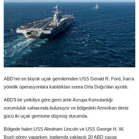
Video
Yazarlar
Arşiv
İletişim
Türkçe
Kurdi
ABD’nin en büyük uçak gemilerinden USS Gerald R. Ford, İran’a
yönelik operasyonlara katıldıktan sonra Orta Doğu’dan ayrıldı.
ABD’li bir yetkiliye göre gemi artık Avrupa Komutanlığı
sorumluluk sahasında bulunuyor ve bölgedeki Amerikan deniz
gücü iki uçak gemisine düşmüş durumda.
Bölgede halen USS Abraham Lincoln ve USS George H. W.
Bush görev yaparken, toplamda yaklaşık 20 ABD savaş