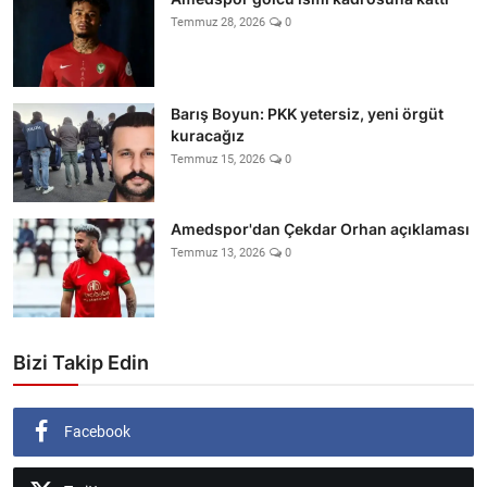
Temmuz 28, 2026
0
Barış Boyun: PKK yetersiz, yeni örgüt
kuracağız
Temmuz 15, 2026
0
Amedspor'dan Çekdar Orhan açıklaması
Temmuz 13, 2026
0
Bizi Takip Edin
Facebook