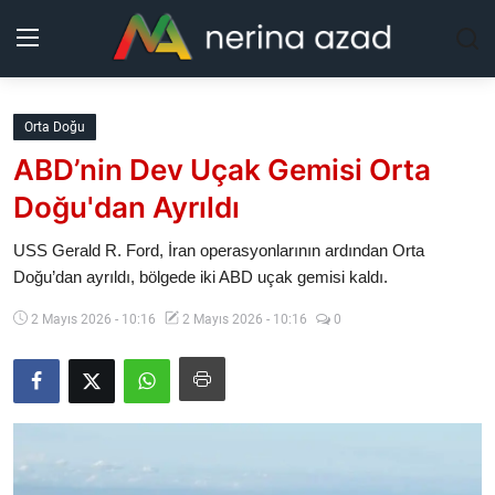
Kurdistan
Orta Doğu
ABD’nin Dev Uçak Gemisi Orta
Bölgeler
Doğu'dan Ayrıldı
Yaşam
USS Gerald R. Ford, İran operasyonlarının ardından Orta
Doğu’dan ayrıldı, bölgede iki ABD uçak gemisi kaldı.
Güncel
2 Mayıs 2026 - 10:16
2 Mayıs 2026 - 10:16
0
Analiz
Makaleler
Galeri