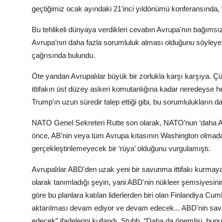
geçtiğimiz ocak ayındaki 21’inci yıldönümü konferansında,
Bu tehlikeli dünyaya verdikleri cevabın Avrupa'nın bağıms
Avrupa’nın daha fazla sorumluluk alması olduğunu söyleye
çağrısında bulundu.
Öte yandan Avrupalılar büyük bir zorlukla karşı karşıya. Çü
ittifakın üst düzey askeri komutanlığına kadar neredeyse h
Trump'ın uzun süredir talep ettiği gibi, bu sorumlulukların d
NATO Genel Sekreteri Rutte son olarak, NATO’nun ‘daha Avru
önce, AB’nin veya tüm Avrupa kıtasının Washington olmad
gerçekleştirilemeyecek bir ‘rüya’ olduğunu vurgulamıştı.
Avrupalılar ABD'den uzak yeni bir savunma ittifakı kurmaya
olarak tanımladığı şeyin, yani ABD'nin nükleer şemsiyesi
göre bu planlara katılan liderlerden biri olan Finlandiya
aktarılması devam ediyor ve devam edecek... ABD'nin savun
edecek” ifadelerini kullandı. Stubb, “Daha da önemlisi, bunu