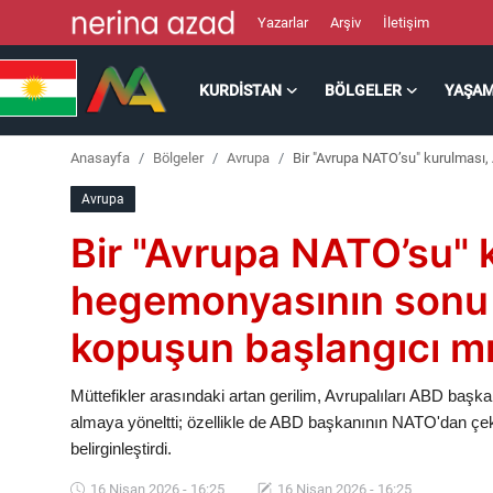
Yazarlar
Arşiv
İletişim
KURDISTAN
BÖLGELER
YAŞA
Kurdistan
Anasayfa
Bölgeler
Avrupa
Bir "Avrupa NATO’su" kurulması
Bölgeler
Avrupa
Yaşam
Bir "Avrupa NATO’su" 
Güncel
hegemonyasının sonu 
kopuşun başlangıcı m
Analiz
Makaleler
Müttefikler arasındaki artan gerilim, Avrupalıları ABD başkanı
almaya yöneltti; özellikle de ABD başkanının NATO'dan çek
Galeri
belirginleştirdi.
16 Nisan 2026 - 16:25
16 Nisan 2026 - 16:25