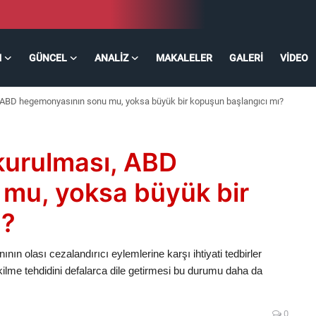
M
GÜNCEL
ANALIZ
MAKALELER
GALERI
VIDEO
, ABD hegemonyasının sonu mu, yoksa büyük bir kopuşun başlangıcı mı?
kurulması, ABD
mu, yoksa büyük bir
ı?
nın olası cezalandırıcı eylemlerine karşı ihtiyati tedbirler
ilme tehdidini defalarca dile getirmesi bu durumu daha da
0