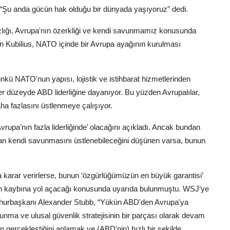
 “Şu anda gücün hak olduğu bir dünyada yaşıyoruz” dedi.
ızlığı, Avrupa'nın özerkliği ve kendi savunmamız konusunda
n Kubilius, NATO içinde bir Avrupa ayağının kurulması
nkü NATO'nun yapısı, lojistik ve istihbarat hizmetlerinden
er düzeyde ABD liderliğine dayanıyor. Bu yüzden Avrupalılar,
aha fazlasını üstlenmeye çalışıyor.
pa’nın fazla liderliğinde’ olacağını açıkladı. Ancak bundan
an kendi savunmasını üstlenebileceğini düşünen varsa, bunun
 karar verirlerse, bunun ‘özgürlüğümüzün en büyük garantisi’
nin kaybına yol açacağı konusunda uyarıda bulunmuştu. WSJ’ye
 Cumhurbaşkanı Alexander Stubb, “Yükün ABD'den Avrupa'ya
ma ve ulusal güvenlik stratejisinin bir parçası olarak devam
n gerçekleştiğini anlamak ve (ABD'nin) hızlı bir şekilde