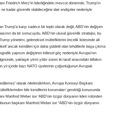
nı Friedrich Merz’in liderliğindeki mevcut dönemde, Trump’ın
ne kadar güvenilir olabileceğine dair endişeler nedeniyle
n Trump’a karşı sadece bir tepki olarak değil, ABD’nin değişen
asının da bir sonucuydu. ABD'nin ulusal güvenlik stratejisi, bu
 Trump yönetimi, geleneksel müttefiklerini öncelik listesinde alt
ikeli’ ancak kendileri için daha şiddetli olan tehditlerle başa çıkma
ografik yapısını değiştiren kitlesel göç nedeniyle Avrupa'nın
esinde, yaklaşık yirmi yıldır süren iki taraf arasındaki ittifakın
 on yıl içinde bazı NATO üyelerinin çoğunluğunun Avrupalı
edilemez’ olarak nitelendirirken, Avrupa Konseyi Başkanı
üttefiklerinden bile kendilerini korumaları’ gerektiği konusunda
nı Manfred Weber ise ‘ABD'nin özgür dünyanın lideri rolünden
 grubunun başkanı Manfred Weber ise “ABD'nin özgür dünyanın