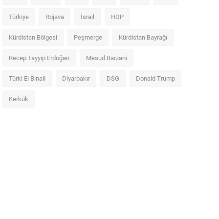
Türkiye
Rojava
İsrail
HDP
Kürdistan Bölgesi
Peşmerge
Kürdistan Bayrağı
Recep Tayyip Erdoğan
Mesud Barzani
Türki El Binali
Diyarbakır
DSG
Donald Trump
Kerkük