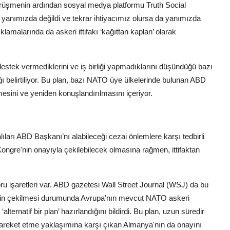
 Görüşmenin ardından sosyal medya platformu Truth Social
yanımızda değildi ve tekrar ihtiyacımız olursa da yanımızda
malarında da askeri ittifakı ‘kağıttan kaplan’ olarak
tek vermediklerini ve iş birliği yapmadıklarını düşündüğü bazı
ğı belirtiliyor. Bu plan, bazı NATO üye ülkelerinde bulunan ABD
lmesini ve yeniden konuşlandırılmasını içeriyor.
lıları ABD Başkanı’nı alabileceği cezai önlemlere karşı tedbirli
gre'nin onayıyla çekilebilecek olmasına rağmen, ittifaktan
ru işaretleri var. ABD gazetesi Wall Street Journal (WSJ) da bu
nin çekilmesi durumunda Avrupa'nın mevcut NATO askeri
lternatif bir plan’ hazırlandığını bildirdi. Bu plan, uzun süredir
areket etme yaklaşımına karşı çıkan Almanya'nın da onayını