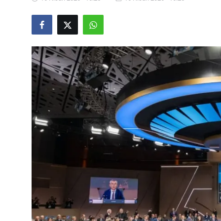
Video
Yazarlar
Arşiv
İletişim
Türkçe
Kurdi