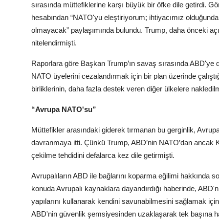
sırasında müttefiklerine karşı büyük bir öfke dile getirdi.
hesabından “NATO'yu eleştiriyorum; ihtiyacımız olduğunda 
olmayacak” paylaşımında bulundu. Trump, daha önceki açıkla
nitelendirmişti.
Raporlara göre Başkan Trump’ın savaş sırasında ABD'ye des
NATO üyelerini cezalandırmak için bir plan üzerinde çalıştı
birliklerinin, daha fazla destek veren diğer ülkelere nakledi
“Avrupa NATO'su”
Müttefikler arasındaki giderek tırmanan bu gerginlik, Avrupa
davranmaya itti. Çünkü Trump, ABD’nin NATO’dan ancak Kon
çekilme tehdidini defalarca kez dile getirmişti.
Avrupalıların ABD ile bağlarını koparma eğilimi hakkında so
konuda Avrupalı kaynaklara dayandırdığı haberinde, ABD'
yapılarını kullanarak kendini savunabilmesini sağlamak için ‘a
ABD'nin güvenlik şemsiyesinden uzaklaşarak tek başına h