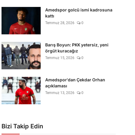
Amedspor golcü ismi kadrosuna
kattı
Temmuz 28, 2026
0
Barış Boyun: PKK yetersiz, yeni
örgüt kuracağız
Temmuz 15, 2026
0
Amedspor'dan Çekdar Orhan
açıklaması
Temmuz 13, 2026
0
Bizi Takip Edin