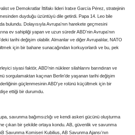
st ve Demokratlar İttifakı lideri Iratxe García Pérez, stratejinin
etmesinden duyduğu üzüntüyü dile getirdi. Papa 14. Leo bile
ında bulundu. Dolayısıyla Avrupa'nın harekete geçmesini
hlarına ev sahipliği yapan ve uzun süredir ABD'nin Avrupa'nın
deki tarihi değişim olabilir. Almanlar ve diğer Avrupalılar, NATO
ültmek için bir bahane sunacağından korkuyorlardı ve bu, pek
eyici siyasi faktör, ABD’nin nükleer silahlarını barındıran ve
lünü sorgulamaktan kaçınan Berlin’de yaşanan tarihi değişim
liderliğinin güçlenmesinin ABD'ye rolünü küçültmek için bir
işe ettiği bir durumdu.
vrupa, savunma bağımsızlığı ve kendi askeri gücünü oluşturma
 öne çıkan bir şekilde ortaya kondu. AB, güvenlik ve savunma
edi. AB Savunma Komiseri Kubilius, AB Savunma Ajansı'nın