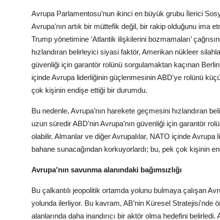
Avrupa Parlamentosu’nun ikinci en büyük grubu İlerici Sosyali
Avrupa'nın artık bir müttefik değil, bir rakip olduğunu ima 
Trump yönetimine ‘Atlantik ilişkilerini bozmamaları’ çağrıs
hızlandıran belirleyici siyasi faktör, Amerikan nükleer sila
güvenliği için garantör rolünü sorgulamaktan kaçınan Berlin'
içinde Avrupa liderliğinin güçlenmesinin ABD'ye rolünü küç
çok kişinin endişe ettiği bir durumdu.
Bu nedenle, Avrupa’nın harekete geçmesini hızlandıran belirl
uzun süredir ABD’nin Avrupa’nın güvenliği için garantör ro
olabilir. Almanlar ve diğer Avrupalılar, NATO içinde Avrupa 
bahane sunacağından korkuyorlardı; bu, pek çok kişinin end
Avrupa'nın savunma alanındaki bağımsızlığı
Bu çalkantılı jeopolitik ortamda yolunu bulmaya çalışan A
yolunda ilerliyor. Bu kavram, AB’nin Küresel Stratejisi'nde
alanlarında daha inandırıcı bir aktör olma hedefini belirl