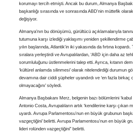
korumayı tercih etmişti. Ancak bu durum, Almanya Başbaka
başkanlığı sırasında ve sonrasında ABD'nin müttefik olarak 
değişiyor.
Almanya’nın bu dönüşümü, gürültücü açıklamalarıyla tanına
tutumuna karşı izlediği yaklaşımı yeniden şekillendirme çab
yılın başlarında, Atlantik'in iki yakasında da fırtına kopardı.
sıralara yerleştirdi ve Avrupalılardan, ‘ABD için daha az tehl
sorumluluğunu üstlenmelerini talep etti. Ayrıca, kıtanın dem
‘kültürel anlamda silinmesi’ olarak nitelendirdiği durumun gölg
devamına dair ciddi şüpheler uyandırdı ve ‘en fazla birkaç
olmayacağını’ söyledi.
Almanya Başbakanı Merz, belgenin bazı bölümlerini ‘kabul 
Antonio Costa, Avrupalıların artık ‘kendilerine karşı çıkan m
uyardı. Avrupa Parlamentosu'nun en büyük grubunun başka
vazgeçtiğini’ belirtti. Avrupa Parlamentosu'nun en büyük
lideri rolünden vazgeçtiğini” belirtti.