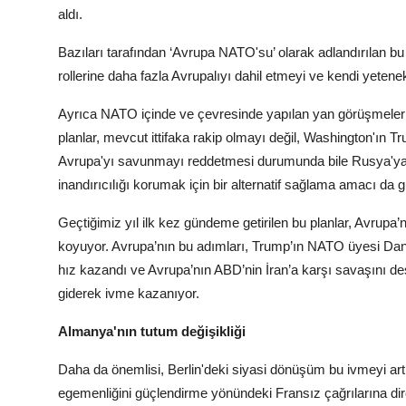
aldı.
Bazıları tarafından ‘Avrupa NATO'su’ olarak adlandırılan bu p
rollerine daha fazla Avrupalıyı dahil etmeyi ve kendi yeten
Ayrıca NATO içinde ve çevresinde yapılan yan görüşmeler v
planlar, mevcut ittifaka rakip olmayı değil, Washington'ın Tr
Avrupa'yı savunmayı reddetmesi durumunda bile Rusya'ya kar
inandırıcılığı korumak için bir alternatif sağlama amacı da 
Geçtiğimiz yıl ilk kez gündeme getirilen bu planlar, Avrup
koyuyor. Avrupa’nın bu adımları, Trump’ın NATO üyesi Dani
hız kazandı ve Avrupa’nın ABD’nin İran’a karşı savaşını d
giderek ivme kazanıyor.
Almanya'nın tutum değişikliği
Daha da önemlisi, Berlin'deki siyasi dönüşüm bu ivmeyi ar
egemenliğini güçlendirme yönündeki Fransız çağrılarına dir