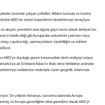
lanlar üzerinde çalışan yetkililer, ittifakın komuta ve kontrol
ekleriyle ABD'nin askeri kapasitesini desteklemeyi amaçlıyor.
e akşam yemekleri aracılığıyla gayri resmi olarak ilerleyen bu
ump'ın tehdit ettiği gibi Avrupa'dan askerlerini çekmesi veya
şı caydırıcılığı, operasyonların sürekliliğini ve nükleer
güdüyor.
a’nın ABD’ye duyduğu güven konusundaki derin endişeyi ortaya
marka’ya ait Grönland Adası’nı ilhak etme tehdidinin ardından
esteklemeyi reddetmesi nedeniyle süren gerginlik ortamında
tırıyor. On yıllardır Almanya, savunma alanında Avrupa
enmiş ve Avrupa güvenliğinin nihai garantörü olarak ABD'yi