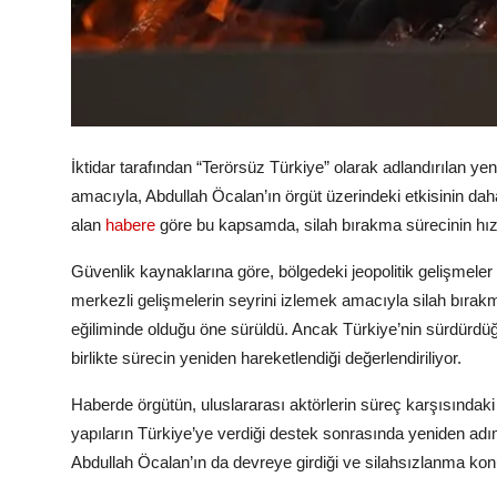
İktidar tarafından “Terörsüz Türkiye” olarak adlandırılan
amacıyla, Abdullah Öcalan’ın örgüt üzerindeki etkisinin daha
alan
habere
göre bu kapsamda, silah bırakma sürecinin hızla
Güvenlik kaynaklarına göre, bölgedeki jeopolitik gelişmele
merkezli gelişmelerin seyrini izlemek amacıyla silah bır
eğiliminde olduğu öne sürüldü. Ancak Türkiye’nin sürdürdüğü
birlikte sürecin yeniden hareketlendiği değerlendiriliyor.
Haberde örgütün, uluslararası aktörlerin süreç karşısındaki
yapıların Türkiye’ye verdiği destek sonrasında yeniden adı
Abdullah Öcalan’ın da devreye girdiği ve silahsızlanma kon