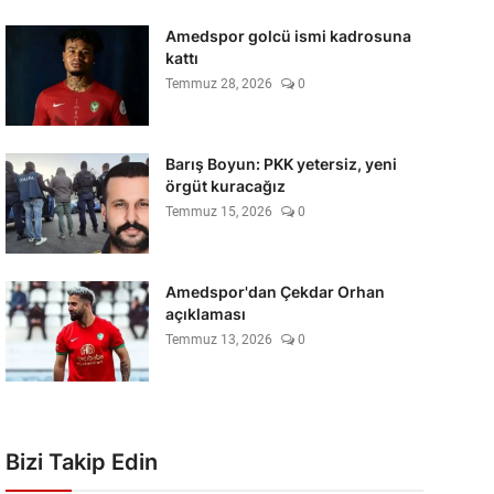
Amedspor golcü ismi kadrosuna
kattı
Temmuz 28, 2026
0
Barış Boyun: PKK yetersiz, yeni
örgüt kuracağız
Temmuz 15, 2026
0
Amedspor'dan Çekdar Orhan
açıklaması
Temmuz 13, 2026
0
Bizi Takip Edin