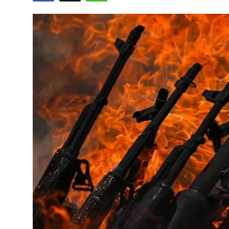
Video
Yazarlar
Arşiv
İletişim
Türkçe
Kurdi