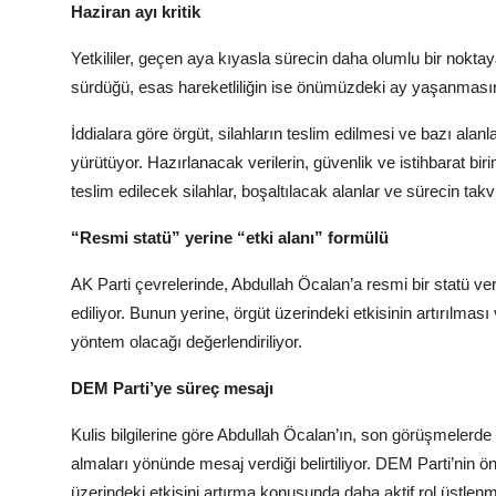
Haziran ayı kritik
Yetkililer, geçen aya kıyasla sürecin daha olumlu bir noktay
sürdüğü, esas hareketliliğin ise önümüzdeki ay yaşanmasının
İddialara göre örgüt, silahların teslim edilmesi ve bazı alan
yürütüyor. Hazırlanacak verilerin, güvenlik ve istihbarat biriml
teslim edilecek silahlar, boşaltılacak alanlar ve sürecin tak
“Resmi statü” yerine “etki alanı” formülü
AK Parti çevrelerinde, Abdullah Öcalan’a resmi bir statü ve
ediliyor. Bunun yerine, örgüt üzerindeki etkisinin artırılmas
yöntem olacağı değerlendiriliyor.
DEM Parti’ye süreç mesajı
Kulis bilgilerine göre Abdullah Öcalan’ın, son görüşmelerd
almaları yönünde mesaj verdiği belirtiliyor. DEM Parti’n
üzerindeki etkisini artırma konusunda daha aktif rol üstlenme