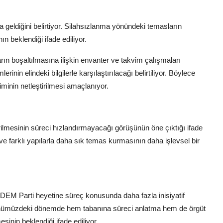
a geldiğini belirtiyor. Silahsızlanma yönündeki temasların
 beklendiği ifade ediliyor.
ların boşaltılmasına ilişkin envanter ve takvim çalışmaları
erinin elindeki bilgilerle karşılaştırılacağı belirtiliyor. Böylece
viminin netleştirilmesi amaçlanıyor.
rilmesinin süreci hızlandırmayacağı görüşünün öne çıktığı ifade
ı ve farklı yapılarla daha sık temas kurmasının daha işlevsel bir
e DEM Parti heyetine süreç konusunda daha fazla inisiyatif
in önümüzdeki dönemde hem tabanına süreci anlatma hem de örgüt
sinin beklendiği ifade ediliyor.