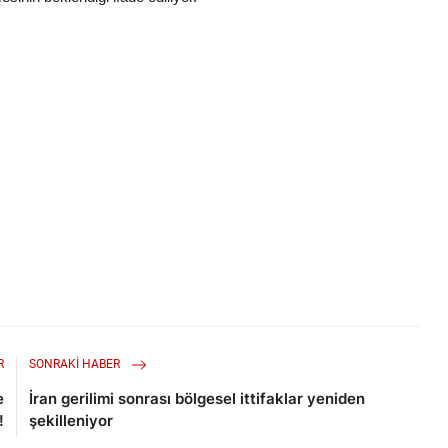
R
SONRAKI HABER
e
İran gerilimi sonrası bölgesel ittifaklar yeniden
!
şekilleniyor