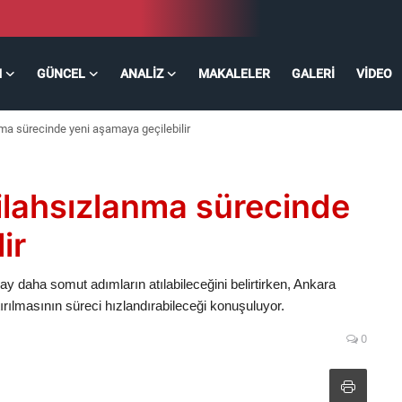
M
GÜNCEL
ANALIZ
MAKALELER
GALERI
VIDEO
nma sürecinde yeni aşamaya geçilebilir
Silahsızlanma sürecinde
ir
 daha somut adımların atılabileceğini belirtirken, Ankara
tırılmasının süreci hızlandırabileceği konuşuluyor.
0