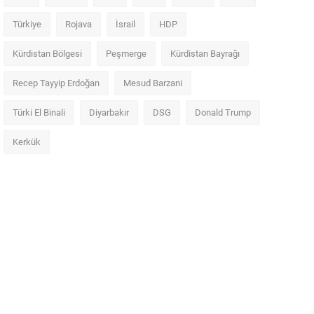
Türkiye
Rojava
İsrail
HDP
Kürdistan Bölgesi
Peşmerge
Kürdistan Bayrağı
Recep Tayyip Erdoğan
Mesud Barzani
Türki El Binali
Diyarbakır
DSG
Donald Trump
Kerkük