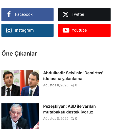
Facebook
Twitter
Instagram
Youtube
Öne Çıkanlar
Abdulkadir Selvi'nin 'Demirtaş'
iddiasına yalanlama
Ağustos 8, 2026
0
Pezeşkiyan: ABD ile varılan
mutabakatı destekliyoruz
Ağustos 8, 2026
0