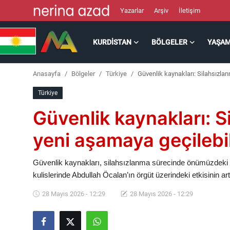
Yazarlar
Arşiv
İletişim
KURDISTAN
BÖLGELER
YAŞA
Kurdistan
Anasayfa
Bölgeler
Türkiye
Güvenlik kaynakları: Silahsızla
Bölgeler
Türkiye
Yaşam
Güvenlik kaynakları: 
Güncel
yeni aşamaya geçilebil
Analiz
Güvenlik kaynakları, silahsızlanma sürecinde önümüzdeki ay
kulislerinde Abdullah Öcalan’ın örgüt üzerindeki etkisinin ar
Makaleler
28 Mayıs 2026 - 12:29
28 Mayıs 2026 - 12:29
Galeri