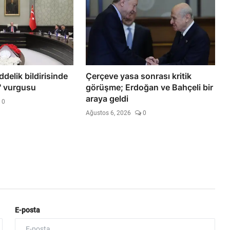
elik bildirisinde
Çerçeve yasa sonrası kritik
e' vurgusu
görüşme; Erdoğan ve Bahçeli bir
araya geldi
0
Ağustos 6, 2026
0
E-posta