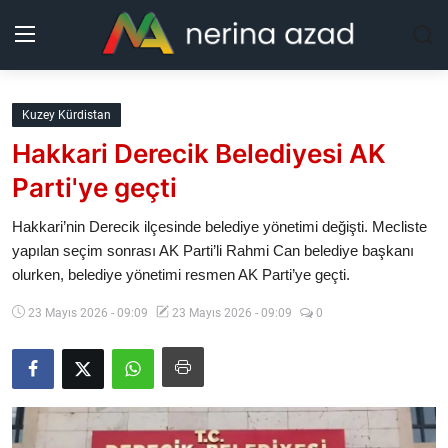
Kurdistan
Kuzey Kürdistan
Hakkari Derecik Belediyesi AK
Bölgeler
Parti'ye geçti
Yaşam
Hakkari’nin Derecik ilçesinde belediye yönetimi değişti. Mecliste
yapılan seçim sonrası AK Parti’li Rahmi Can belediye başkanı
Güncel
olurken, belediye yönetimi resmen AK Parti’ye geçti.
Analiz
23 Mayıs 2026 - 09:09
23 Mayıs 2026 - 09:09
0
Makaleler
Galeri