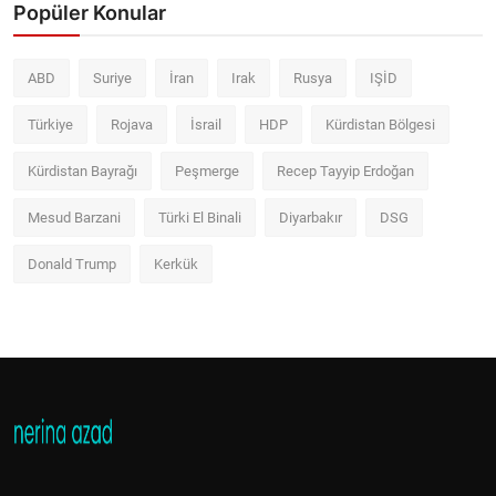
Popüler Konular
ABD
Suriye
İran
Irak
Rusya
IŞİD
Türkiye
Rojava
İsrail
HDP
Kürdistan Bölgesi
Kürdistan Bayrağı
Peşmerge
Recep Tayyip Erdoğan
Mesud Barzani
Türki El Binali
Diyarbakır
DSG
Donald Trump
Kerkük