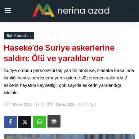
Kurdistan
Batı Kürdistan
Haseke’de Suriye askerlerine
Bölgeler
saldırı: Ölü ve yaralılar var
Yaşam
Suriye ordusu personelini taşıyan bir otobüse, Haseke kırsalında
kimliği henüz belirlenemeyen kişilerce düzenlenen saldırıda 2
Güncel
askerin hayatını kaybettiği, çok sayıda askerin yaralandığı
bildirildi.
Analiz
11 Mayıs 2026 - 17:01
11 Mayıs 2026 - 17:01
0
Makaleler
Galeri