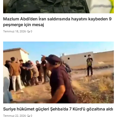
Mazlum Abdi’den İran saldırısında hayatını kaybeden 9
peşmerge için mesaj
Temmuz 18, 2026
0
Suriye hükümet güçleri Şehba’da 7 Kürd'ü gözaltına aldı
Temmuz 22, 2026
0