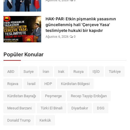
Ağustos 6, 2026
0
HAK-PAR: Etkin pişmanlık yasasının
güncellenmiş hali 'Çerçeve Yasa'
teslimiyete hukuki bir kapıdır
Ağustos 6, 2026
0
Popüler Konular
ABD
Suriye
İran
Irak
Rusya
IŞİD
Türkiye
Rojava
İsrail
HDP
Kürdistan Bölgesi
Kürdistan Bayrağı
Peşmerge
Recep Tayyip Erdoğan
Mesud Barzani
Türki El Binali
Diyarbakır
DSG
Donald Trump
Kerkük