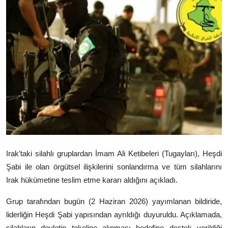
Video
Yazarlar
Arşiv
İletişim
Türkçe
Kurdi
Irak’taki silahlı gruplardan İmam Ali Ketibeleri (Tugayları), Heşdi
Şabi ile olan örgütsel ilişkilerini sonlandırma ve tüm silahlarını
Irak hükümetine teslim etme kararı aldığını açıkladı.
Grup tarafından bugün (2 Haziran 2026) yayımlanan bildiride,
liderliğin Heşdi Şabi yapısından ayrıldığı duyuruldu. Açıklamada,
silahların devletin tekeline alınması hedefine destek verildiği