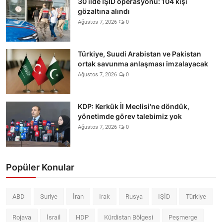
30 ilde IŞİD operasyonu: 104 kişi
gözaltına alındı
Ağustos 7, 2026
0
Türkiye, Suudi Arabistan ve Pakistan
ortak savunma anlaşması imzalayacak
Ağustos 7, 2026
0
KDP: Kerkük İl Meclisi'ne döndük,
yönetimde görev talebimiz yok
Ağustos 7, 2026
0
Popüler Konular
ABD
Suriye
İran
Irak
Rusya
IŞİD
Türkiye
Rojava
İsrail
HDP
Kürdistan Bölgesi
Peşmerge