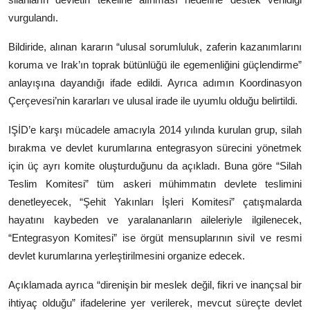
vurgulandı.
Bildiride, alınan kararın “ulusal sorumluluk, zaferin kazanımlarını
koruma ve Irak’ın toprak bütünlüğü ile egemenliğini güçlendirme”
anlayışına dayandığı ifade edildi. Ayrıca adımın Koordinasyon
Çerçevesi’nin kararları ve ulusal irade ile uyumlu olduğu belirtildi.
IŞİD’e karşı mücadele amacıyla 2014 yılında kurulan grup, silah
bırakma ve devlet kurumlarına entegrasyon sürecini yönetmek
için üç ayrı komite oluşturduğunu da açıkladı. Buna göre “Silah
Teslim Komitesi” tüm askeri mühimmatın devlete teslimini
denetleyecek, “Şehit Yakınları İşleri Komitesi” çatışmalarda
hayatını kaybeden ve yaralananların aileleriyle ilgilenecek,
“Entegrasyon Komitesi” ise örgüt mensuplarının sivil ve resmi
devlet kurumlarına yerleştirilmesini organize edecek.
Açıklamada ayrıca “direnişin bir meslek değil, fikri ve inançsal bir
ihtiyaç olduğu” ifadelerine yer verilerek, mevcut süreçte devlet