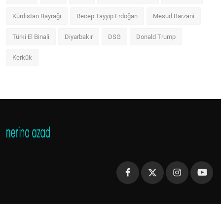
Kürdistan Bayrağı
Recep Tayyip Erdoğan
Mesud Barzani
Türki El Binali
Diyarbakır
DSG
Donald Trump
Kerkük
Copyright 2013 - 2023 Nerina Azad - All Rights Reserved.