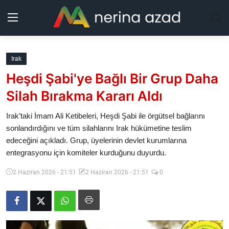
Kurdistan
Irak
Heşdi Şabi'ye Bağlı Bir Grup Daha
Bölgeler
Silah Bırakma Kararı Aldı
Yaşam
Irak’taki İmam Ali Ketibeleri, Heşdi Şabi ile örgütsel bağlarını
sonlandırdığını ve tüm silahlarını Irak hükümetine teslim
Güncel
edeceğini açıkladı. Grup, üyelerinin devlet kurumlarına
entegrasyonu için komiteler kurduğunu duyurdu.
Analiz
2 Haziran 2026 - 21:51
2 Haziran 2026 - 21:51
0
Makaleler
Galeri