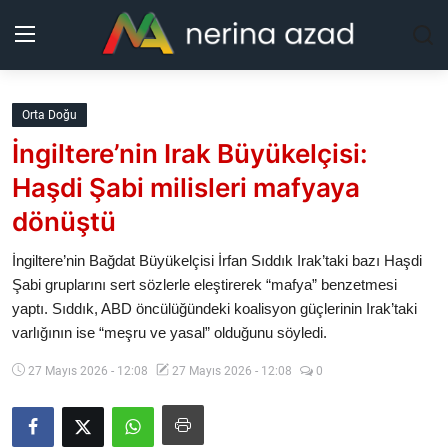
Kurdistan
Orta Doğu
İngiltere’nin Irak Büyükelçisi:
Bölgeler
Haşdi Şabi milisleri mafyaya
Yaşam
dönüştü
Güncel
İngiltere’nin Bağdat Büyükelçisi İrfan Sıddık Irak’taki bazı Haşdi
Şabi gruplarını sert sözlerle eleştirerek “mafya” benzetmesi
yaptı. Sıddık, ABD öncülüğündeki koalisyon güçlerinin Irak’taki
Analiz
varlığının ise “meşru ve yasal” olduğunu söyledi.
Makaleler
27 Mayıs 2026 - 12:08
27 Mayıs 2026 - 12:08
0
Galeri