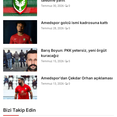
talebine yanıt
Temmuz 30, 2026
0
Amedspor golcü ismi kadrosuna kattı
Temmuz 28, 2026
0
Barış Boyun: PKK yetersiz, yeni örgüt
kuracağız
Temmuz 15, 2026
0
Amedspor'dan Çekdar Orhan açıklaması
Temmuz 13, 2026
0
Bizi Takip Edin