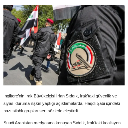
Video
Yazarlar
Arşiv
İletişim
Türkçe
Kurdi
İngiltere’nin Irak Büyükelçisi İrfan Sıddık, Irak’taki güvenlik ve
siyasi duruma ilişkin yaptığı açıklamalarda, Haşdi Şabi içindeki
bazı silahlı grupları sert sözlerle eleştirdi.
Suudi Arabistan medyasına konuşan Sıddık, Irak’taki koalisyon