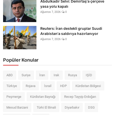
Abdulkadir Selvi: Demirtaş'a çerçeve
yasa yolu kapalı
Ağustos 7, 2026
0
Reuters: İran destekli gruplar Suudi
Arabistan'a saldırıya hazırlanıyor
Ağustos 7, 2026
0
Popüler Konular
ABD
Suriye
İran
Irak
Rusya
IŞİD
Türkiye
Rojava
İsrail
HDP
Kürdistan Bölgesi
Peşmerge
Kürdistan Bayrağı
Recep Tayyip Erdoğan
Mesud Barzani
Türki El Binali
Diyarbakır
DSG