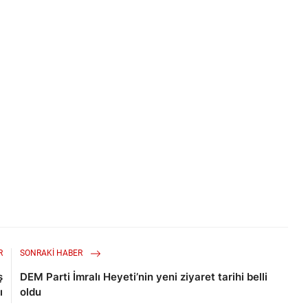
R
SONRAKI HABER
ş
DEM Parti İmralı Heyeti’nin yeni ziyaret tarihi belli
ı
oldu