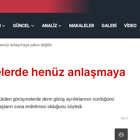
M
GÜNCEL
ANALIZ
MAKALELER
GALERI
VIDEO
henüz anlaşmaya yakın değiliz
elerde henüz anlaşmaya
rütülen görüşmelerde derin görüş ayrılıklarının sürdüğünü
aşların sona erdirilmesi olduğunu söyledi.
0