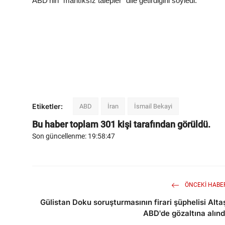
ABD’nin “mantıksız talepler” dile getirdiğini söyledi.
Etiketler:
ABD
İran
İsmail Bekayi
Bu haber toplam
301
kişi tarafından görüldü.
Son güncellenme: 19:58:47
ÖNCEKI HABE
Gülistan Doku soruşturmasının firari şüphelisi Alta
ABD'de gözaltına alınd