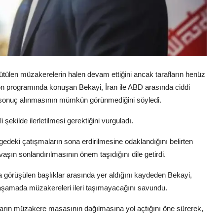
ütülen müzakerelerin halen devam ettiğini ancak tarafların henüz
zyon programında konuşan Bekayi, İran ile ABD arasında ciddi
in sonuç alınmasının mümkün görünmediğini söyledi.
şekilde ilerletilmesi gerektiğini vurguladı.
deki çatışmaların sona erdirilmesine odaklandığını belirten
aşın sonlandırılmasının önem taşıdığını dile getirdi.
görüşülen başlıklar arasında yer aldığını kaydeden Bekayi,
şamada müzakereleri ileri taşımayacağını savundu.
arın müzakere masasının dağılmasına yol açtığını öne sürerek,