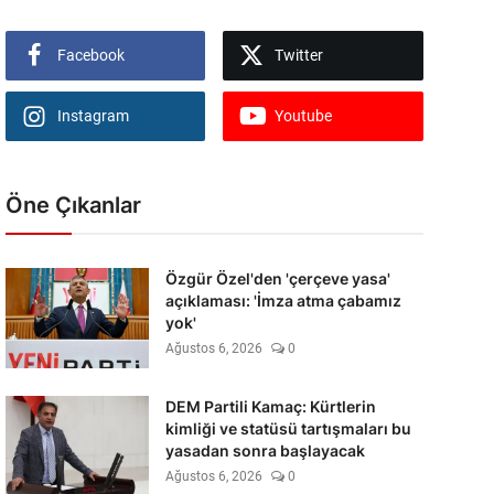
Facebook
Twitter
Instagram
Youtube
Öne Çıkanlar
Özgür Özel'den 'çerçeve yasa'
açıklaması: 'İmza atma çabamız
yok'
Ağustos 6, 2026
0
DEM Partili Kamaç: Kürtlerin
kimliği ve statüsü tartışmaları bu
yasadan sonra başlayacak
Ağustos 6, 2026
0