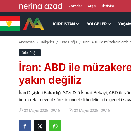
Yazarlar
Arşiv
İletişim
KURDISTAN
BÖLGELER
YAŞA
Kurdistan
Anasayfa
Bölgeler
Orta Doğu
İran: ABD ile müzakerelerde 
Bölgeler
Orta Doğu
Yaşam
İran: ABD ile müzaker
Güncel
yakın değiliz
Analiz
İran Dışişleri Bakanlığı Sözcüsü İsmail Bekayi, ABD ile yü
belirterek, mevcut sürecin öncelikli hedefinin bölgedeki sav
Makaleler
23 Mayıs 2026 - 09:16
23 Mayıs 2026 - 09:16
Galeri