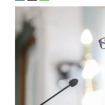
Video
Yazarlar
Arşiv
İletişim
Türkçe
Kurdi