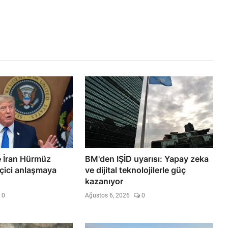
 İran Hürmüz
BM'den IŞİD uyarısı: Yapay zeka
eçici anlaşmaya
ve dijital teknolojilerle güç
kazanıyor
0
Ağustos 6, 2026
0