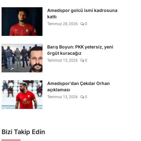
Amedspor golcü ismi kadrosuna
kattı
Temmuz 28, 2026
0
Barış Boyun: PKK yetersiz, yeni
örgüt kuracağız
Temmuz 15, 2026
0
Amedspor'dan Çekdar Orhan
açıklaması
Temmuz 13, 2026
0
Bizi Takip Edin