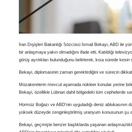
İran Dışişleri Bakanlığı Sözcüsü İsmail Bekayi, ABD ile yür
bir anlaşmaya yakın olmadığını ifade etti. Katıldığı televi
görüş ayrılıkları bulunduğunu belirterek, kısa sürede kes
Bekayi, diplomasinin zaman gerektirdiğini ve sürecin dikkatli 
Müzakerelerin mevcut aşamada nükleer konular yerine bölge
Bekayi, özellikle Lübnan dahil bölgedeki tüm cephelerde sav
Hürmüz Boğazı ve ABD’nin uyguladığı deniz ablukasının da 
yüksek düzeyde zenginleştirilmiş uranyum konusunun şu a
Bekayi, geçmişte benzer başlıklarda yaşanan anlaşmazlıkl