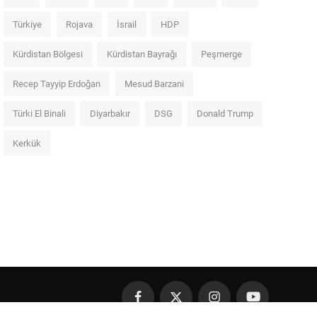
Türkiye
Rojava
İsrail
HDP
Kürdistan Bölgesi
Kürdistan Bayrağı
Peşmerge
Recep Tayyip Erdoğan
Mesud Barzani
Türki El Binali
Diyarbakır
DSG
Donald Trump
Kerkük