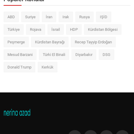
ABD
Suriye
İran
Irak
Rusya
IŞİD
Türkiye
Rojava
İsrail
HDP
Kürdistan Bölgesi
Peşmerge
Kürdistan Bayrağı
Recep Tayyip Erdoğan
Mesud Barzani
Türki El Binali
Diyarbakır
DSG
Donald Trump
Kerkük