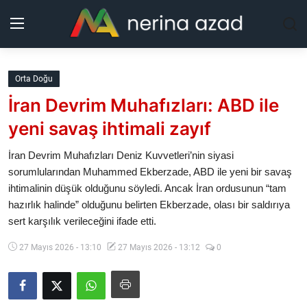
Kurdistan
Orta Doğu
İran Devrim Muhafızları: ABD ile
Bölgeler
yeni savaş ihtimali zayıf
Yaşam
İran Devrim Muhafızları Deniz Kuvvetleri’nin siyasi
sorumlularından Muhammed Ekberzade, ABD ile yeni bir savaş
Güncel
ihtimalinin düşük olduğunu söyledi. Ancak İran ordusunun “tam
hazırlık halinde” olduğunu belirten Ekberzade, olası bir saldırıya
Analiz
sert karşılık verileceğini ifade etti.
Makaleler
27 Mayıs 2026 - 13:10
27 Mayıs 2026 - 13:12
0
Galeri