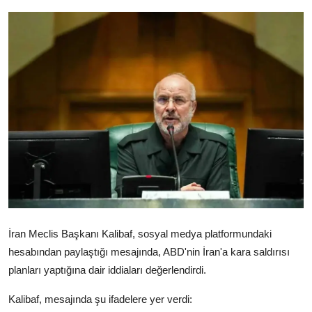
Video
Yazarlar
Arşiv
İletişim
Türkçe
Kurdi
İran Meclis Başkanı Kalibaf, sosyal medya platformundaki
hesabından paylaştığı mesajında, ABD'nin İran'a kara saldırısı
planları yaptığına dair iddiaları değerlendirdi.
Kalibaf, mesajında şu ifadelere yer verdi: