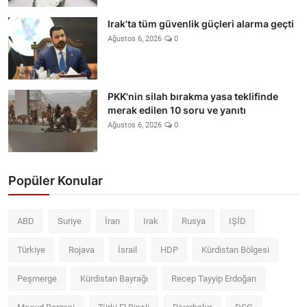
Irak'ta tüm güvenlik güçleri alarma geçti
Ağustos 6, 2026
0
PKK'nin silah bırakma yasa teklifinde
merak edilen 10 soru ve yanıtı
Ağustos 6, 2026
0
Popüler Konular
ABD
Suriye
İran
Irak
Rusya
IŞİD
Türkiye
Rojava
İsrail
HDP
Kürdistan Bölgesi
Peşmerge
Kürdistan Bayrağı
Recep Tayyip Erdoğan