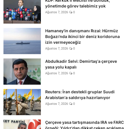
KDP: Kerkük İl Meclisi'ne döndük,
yönetimde görev talebimiz yok
Ağustos 7, 2026
0
Hamaney'in danışmanı Rızai: Hürmüz
Boğazı'nda ikinci bir deniz koridoruna
izin vermeyeceğiz
Ağustos 7, 2026
0
Abdulkadir Selvi: Demirtaş'a çerçeve
yasa yolu kapalı
Ağustos 7, 2026
0
Reuters: İran destekli gruplar Suudi
Arabistan'a saldırıya hazırlanıyor
Ağustos 7, 2026
0
Çerçeve yasa tartışmasında IRA ve FARC
örneği: Yıldız'dan dikkat çeken açıklama