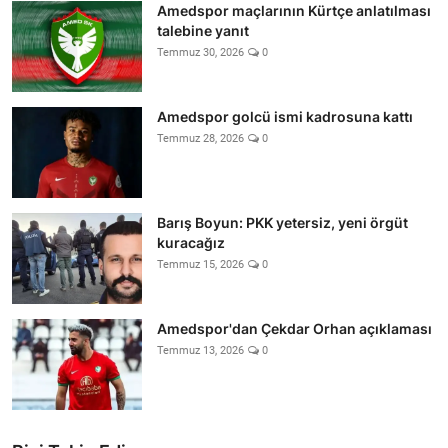
Amedspor maçlarının Kürtçe anlatılması
talebine yanıt
Temmuz 30, 2026
0
Amedspor golcü ismi kadrosuna kattı
Temmuz 28, 2026
0
Barış Boyun: PKK yetersiz, yeni örgüt
kuracağız
Temmuz 15, 2026
0
Amedspor'dan Çekdar Orhan açıklaması
Temmuz 13, 2026
0