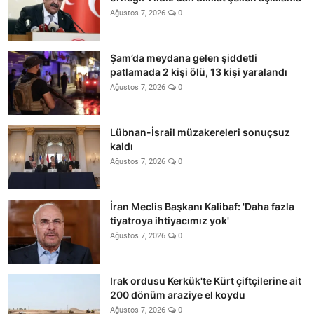
Ağustos 7, 2026
0
Şam’da meydana gelen şiddetli
patlamada 2 kişi ölü, 13 kişi yaralandı
Ağustos 7, 2026
0
Lübnan-İsrail müzakereleri sonuçsuz
kaldı
Ağustos 7, 2026
0
İran Meclis Başkanı Kalibaf: 'Daha fazla
tiyatroya ihtiyacımız yok'
Ağustos 7, 2026
0
Irak ordusu Kerkük'te Kürt çiftçilerine ait
200 dönüm araziye el koydu
Ağustos 7, 2026
0