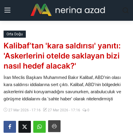
Kurdistan
Orta Doğu
Kalibaf’tan 'kara saldırısı' yanıtı:
Bölgeler
'Askerlerini otelde saklayan bizi
Yaşam
nasıl hedef alacak?'
Güncel
İran Meclis Başkanı Muhammed Bakır Kalibaf, ABD’nin olası
kara saldırısı iddialarına sert çıktı. Kalibaf, ABD’nin bölgedeki
askerlerini dahi koruyamadığını savunurken, arabuluculuk ve
Analiz
görüşme iddialarını da 'sahte haber' olarak nitelendirmişti
Makaleler
27 Mar 2026 - 17:16
27 Mar 2026 - 17:16
0
Galeri