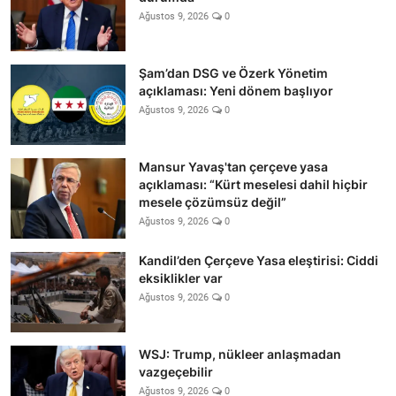
Ağustos 9, 2026
0
Şam’dan DSG ve Özerk Yönetim
açıklaması: Yeni dönem başlıyor
Ağustos 9, 2026
0
Mansur Yavaş'tan çerçeve yasa
açıklaması: “Kürt meselesi dahil hiçbir
mesele çözümsüz değil”
Ağustos 9, 2026
0
Kandil’den Çerçeve Yasa eleştirisi: Ciddi
eksiklikler var
Ağustos 9, 2026
0
WSJ: Trump, nükleer anlaşmadan
vazgeçebilir
Ağustos 9, 2026
0