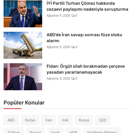
İYİ Partili Turhan Çömez hakkında
cezaevi paylaşımı nedeniyle soruşturma
Ağustos 9, 2026
0
ABD’de İran savaşı sonrası füze stoku
alarmı
Ağustos 9, 2026
0
Fidan: Örgüt silah bırakmadan çerçeve
yasadan yararlanamayacak
Ağustos 9, 2026
0
Popüler Konular
ABD
Suriye
İran
Irak
Rusya
IŞİD
Türkiye
Rojava
İsrail
HDP
Kürdistan Bölgesi