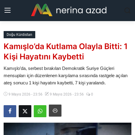
Kurdistan
Doğu Kürdistan
Kamışlo’da Kutlama Olayla Bitti: 1
Bölgeler
Kişi Hayatını Kaybetti
Yaşam
Kamışlo’da, serbest bırakılan Demokratik Suriye Güçleri
mensupları için düzenlenen karşılama sırasında rastgele açılan
Güncel
ateş sonucu 1 kişi hayatını kaybetti, 7 kişi yaralandı.
Analiz
9 Mayıs 2026 - 23:56
9 Mayıs 2026 - 23:56
0
Makaleler
Galeri