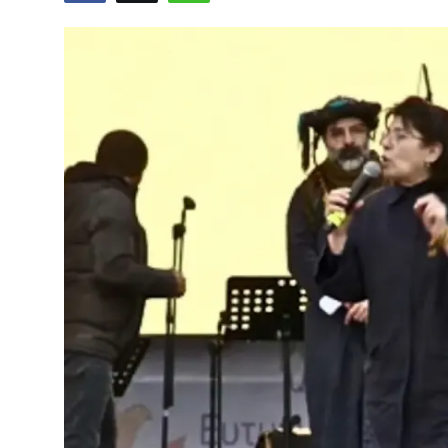
Video
Yazarlar
Arşiv
İletişim
Türkçe
Kurdi