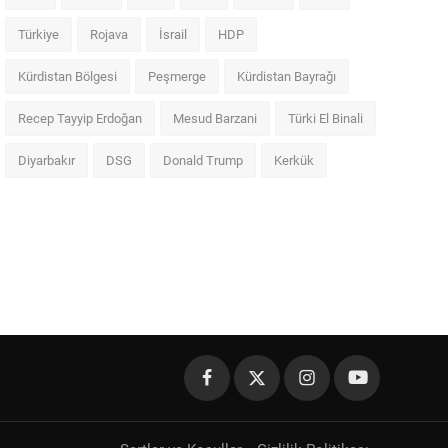
Türkiye
Rojava
İsrail
HDP
Kürdistan Bölgesi
Peşmerge
Kürdistan Bayrağı
Recep Tayyip Erdoğan
Mesud Barzani
Türki El Binali
Diyarbakır
DSG
Donald Trump
Kerkük