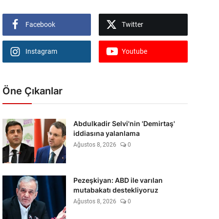
Facebook
Twitter
Instagram
Youtube
Öne Çıkanlar
Abdulkadir Selvi'nin 'Demirtaş'
iddiasına yalanlama
Ağustos 8, 2026
0
Pezeşkiyan: ABD ile varılan
mutabakatı destekliyoruz
Ağustos 8, 2026
0