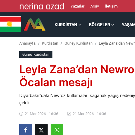
Yazarlar
Arşiv
İletişim
KURDISTAN
BÖLGELER
YAŞA
Kurdistan
Anasayfa
Kurdistan
Güney Kürdistan
Leyla Zana’dan Newr
Bölgeler
Güney Kürdistan
Yaşam
Leyla Zana’dan Newro
Güncel
Öcalan mesajı
Analiz
Diyarbakır’daki Newroz kutlamaları sağanak yağış nedeniy
çekti.
Makaleler
21 Mar 2026 - 16:36
21 Mar 2026 - 16:36
Galeri