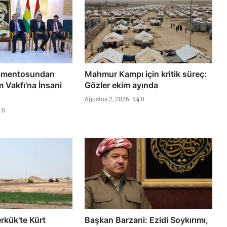
amentosundan
Mahmur Kampı için kritik süreç:
 Vakfı'na İnsani
Gözler ekim ayında
Ağustos 2, 2026
0
0
rkük'te Kürt
Başkan Barzani: Ezidi Soykırımı,