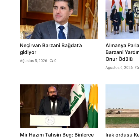
Neçirvan Barzani Bağdat’a
Almanya Parl
gidiyor
Barzani Yardım
Onur Ödülü
Ağustos 5, 2026
0
Ağustos 6, 2026
Mir Hazım Tahsin Beg: Binlerce
Irak ordusu Ke