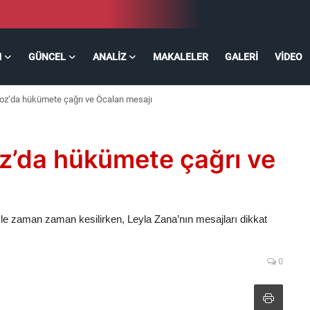
M
GÜNCEL
ANALIZ
MAKALELER
GALERI
VIDEO
oz’da hükümete çağrı ve Öcalan mesajı
z’da hükümete çağrı ve
le zaman zaman kesilirken, Leyla Zana’nın mesajları dikkat
0