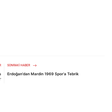
R
SONRAKI HABER
s
Erdoğan'dan Mardin 1969 Spor'a Tebrik
'