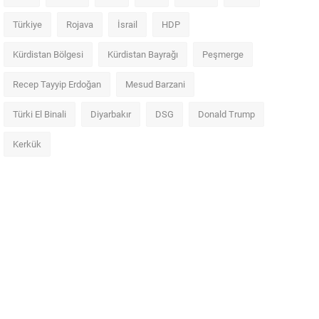
Türkiye
Rojava
İsrail
HDP
Kürdistan Bölgesi
Kürdistan Bayrağı
Peşmerge
Recep Tayyip Erdoğan
Mesud Barzani
Türki El Binali
Diyarbakır
DSG
Donald Trump
Kerkük