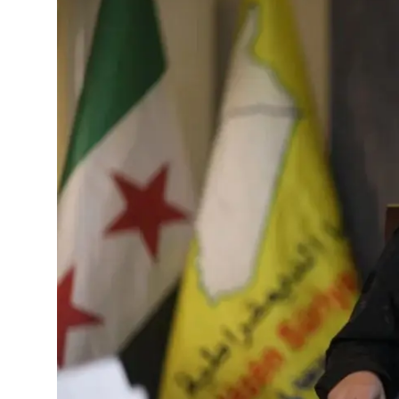
Video
Yazarlar
Arşiv
İletişim
Türkçe
Kurdi