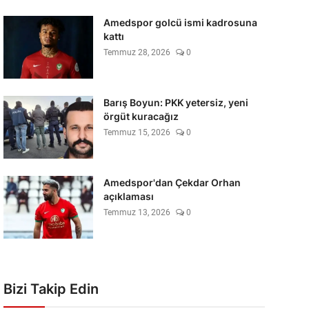
Amedspor golcü ismi kadrosuna
kattı
Temmuz 28, 2026
0
Barış Boyun: PKK yetersiz, yeni
örgüt kuracağız
Temmuz 15, 2026
0
Amedspor'dan Çekdar Orhan
açıklaması
Temmuz 13, 2026
0
Bizi Takip Edin