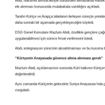
Abdi, hükümet temsilcileriyle sürdürülen temaslarda Hasek
ele alınması konusunda mutabakata varıldığını açıkladı.
Tarafın Kürtçe ve Arapça tabelanın ilerleyen süreçte yenid
daha sonraki bir aşamada gerçekleşeceğini söyledi.
DSG Genel Komutanı Mazlum Abdi, özellikle gençlere çağr
uygulanabilmesi için sürece fırsat verilmesini istedi.
Abdi, entegrasyon sürecinin aksatılmaması ve bu kuruma bağ
“Kürtçenin Anayasada güvence altına alınması gerek”
Mazlum Abdi, açıklamasının sonunda Kürt halkının Kürtçeni
değerlendirdi.
Aynı zamanda Kürtçenin gelecekte Suriye Anayasası’nda güv
vurguladı.