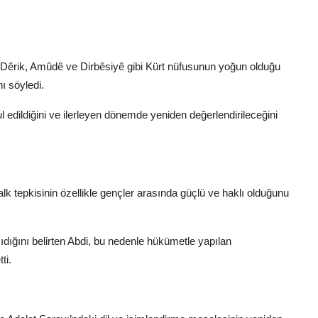
Dêrik, Amûdê ve Dirbêsiyê gibi Kürt nüfusunun yoğun olduğu
nı söyledi.
l edildiğini ve ilerleyen dönemde yeniden değerlendirileceğini
k tepkisinin özellikle gençler arasında güçlü ve haklı olduğunu
dığını belirten Abdi, bu nedenle hükümetle yapılan
ti.