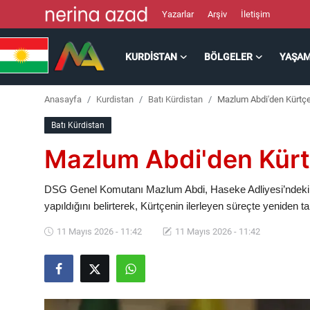
Yazarlar
Arşiv
İletişim
KURDISTAN
BÖLGELER
YAŞA
Kurdistan
Anasayfa
Kurdistan
Batı Kürdistan
Mazlum Abdi'den Kürtçe
Bölgeler
Batı Kürdistan
Yaşam
Mazlum Abdi'den Kürt
Güncel
DSG Genel Komutanı Mazlum Abdi, Haseke Adliyesi’ndeki Kü
yapıldığını belirterek, Kürtçenin ilerleyen süreçte yeniden 
Analiz
11 Mayıs 2026 - 11:42
11 Mayıs 2026 - 11:42
Makaleler
Galeri