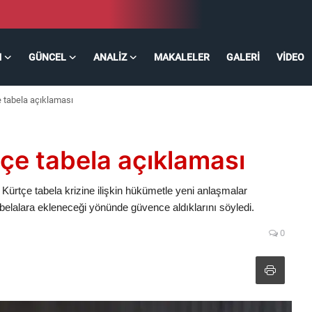
M
GÜNCEL
ANALIZ
MAKALELER
GALERI
VIDEO
 tabela açıklaması
çe tabela açıklaması
rtçe tabela krizine ilişkin hükümetle yeni anlaşmalar
tabelalara ekleneceği yönünde güvence aldıklarını söyledi.
0