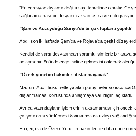
“Entegrasyon dışlama değil uzlaşı temelinde olmalıdır” diye
sağlanamamasının dosyanın aksamasına ve entegrasyon sür
“Şam ve Kuzeydoğu Suriye’de birçok toplantı yapıldı”
Abdi, son iki haftada Şam’da ve Rojava’da çeşitli düzeylerde t
Kendisi de yargı dosyasından sorumlu isimlerle bir araya 
anlaşmanın önünde engel haline gelmesini önlemek olduğunu
“Özerk yönetim hakimleri dışlanmayacak”
Mazlum Abdi, hükümetle yapılan görüşmeler sonucunda Öze
dışlanmaması konusunda anlaşmaya varıldığını açıkladı.
Ayrıca vatandaşların işlemlerinin aksamaması için önceki
çalışmalarını sürdürmesi konusunda da uzlaşı sağlandığını
Bu çerçevede Özerk Yönetim hakimleri ile daha önce görev ya