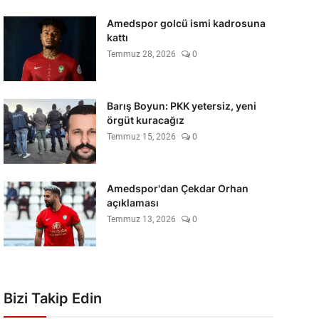
Amedspor golcü ismi kadrosuna
kattı
Temmuz 28, 2026
0
Barış Boyun: PKK yetersiz, yeni
örgüt kuracağız
Temmuz 15, 2026
0
Amedspor'dan Çekdar Orhan
açıklaması
Temmuz 13, 2026
0
Bizi Takip Edin