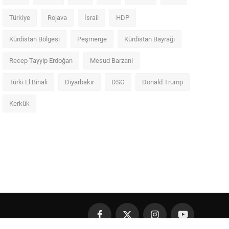
Türkiye
Rojava
İsrail
HDP
Kürdistan Bölgesi
Peşmerge
Kürdistan Bayrağı
Recep Tayyip Erdoğan
Mesud Barzani
Türki El Binali
Diyarbakır
DSG
Donald Trump
Kerkük