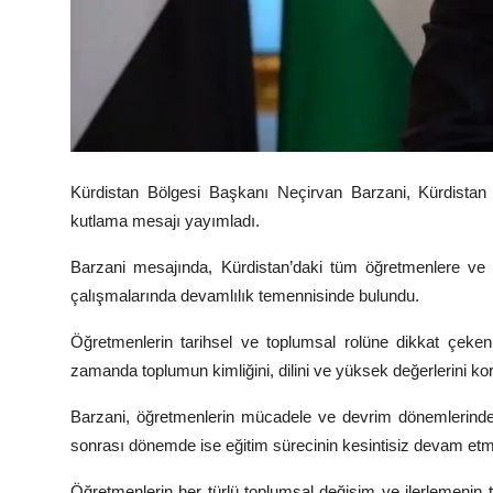
Kürdistan Bölgesi Başkanı Neçirvan Barzani, Kürdistan Ö
kutlama mesajı yayımladı.
Barzani mesajında, Kürdistan’daki tüm öğretmenlere ve Bi
çalışmalarında devamlılık temennisinde bulundu.
Öğretmenlerin tarihsel ve toplumsal rolüne dikkat çeken
zamanda toplumun kimliğini, dilini ve yüksek değerlerini kor
Barzani, öğretmenlerin mücadele ve devrim dönemlerinde b
sonrası dönemde ise eğitim sürecinin kesintisiz devam etmes
Öğretmenlerin her türlü toplumsal değişim ve ilerlemenin t