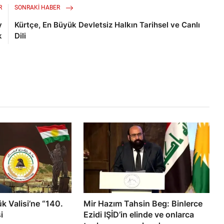
R
SONRAKI HABER
y
Kürtçe, En Büyük Devletsiz Halkın Tarihsel ve Canlı
k
Dili
k Valisi’ne “140.
Mir Hazım Tahsin Beg: Binlerce
i
Ezidi IŞİD’in elinde ve onlarca