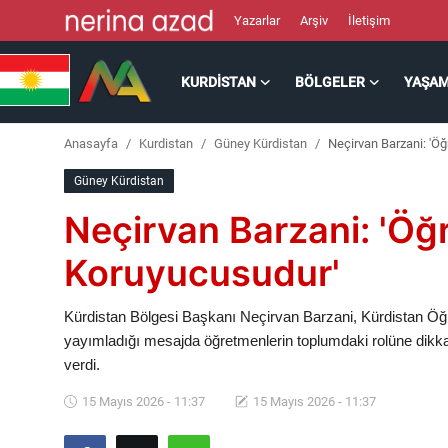
Yazarlar
Arşiv
İletişim
KURDISTAN
BÖLGELER
YAŞA
Kurdistan
Anasayfa
Kurdistan
Güney Kürdistan
Neçirvan Barzani: 'Öğ
Bölgeler
Güney Kürdistan
Yaşam
Neçirvan Barzani: 'Öğr
Güncel
Koruyucusudur'
Analiz
Kürdistan Bölgesi Başkanı Neçirvan Barzani, Kürdistan Öğre
yayımladığı mesajda öğretmenlerin toplumdaki rolüne dikka
Makaleler
verdi.
15 Mayıs 2026 - 11:37
15 Mayıs 2026 - 11:37
Galeri