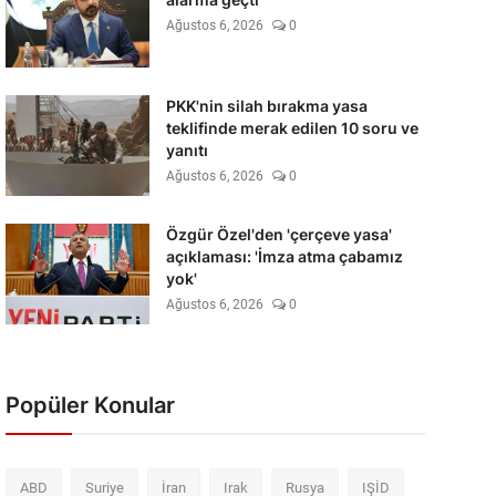
Ağustos 6, 2026
0
PKK'nin silah bırakma yasa
teklifinde merak edilen 10 soru ve
yanıtı
Ağustos 6, 2026
0
Özgür Özel'den 'çerçeve yasa'
açıklaması: 'İmza atma çabamız
yok'
Ağustos 6, 2026
0
Popüler Konular
ABD
Suriye
İran
Irak
Rusya
IŞİD