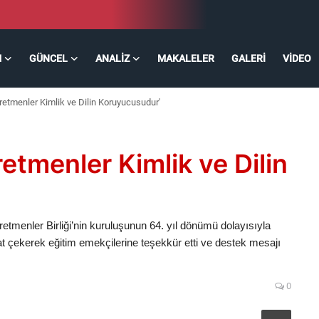
M
GÜNCEL
ANALIZ
MAKALELER
GALERI
VIDEO
retmenler Kimlik ve Dilin Koruyucusudur'
etmenler Kimlik ve Dilin
tmenler Birliği’nin kuruluşunun 64. yıl dönümü dolayısıyla
t çekerek eğitim emekçilerine teşekkür etti ve destek mesajı
0