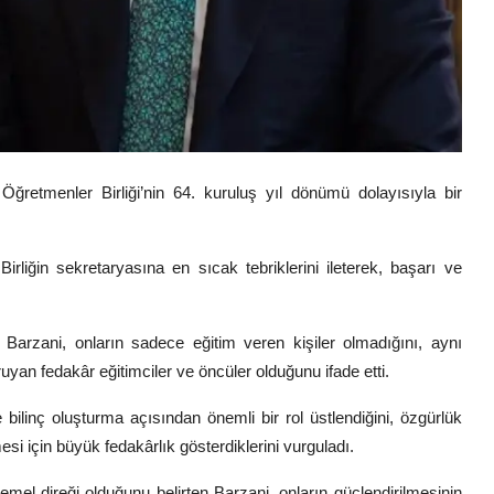
ğretmenler Birliği’nin 64. kuruluş yıl dönümü dolayısıyla bir
rliğin sekretaryasına en sıcak tebriklerini ileterek, başarı ve
 Barzani, onların sadece eğitim veren kişiler olmadığını, aynı
uyan fedakâr eğitimciler ve öncüler olduğunu ifade etti.
ilinç oluşturma açısından önemli bir rol üstlendiğini, özgürlük
i için büyük fedakârlık gösterdiklerini vurguladı.
emel direği olduğunu belirten Barzani, onların güçlendirilmesinin