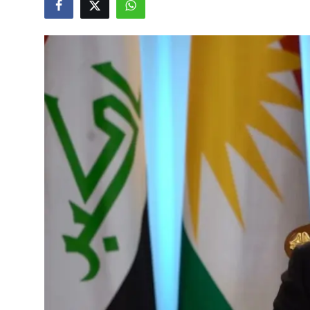
Video
Yazarlar
Arşiv
İletişim
Türkçe
Kurdi