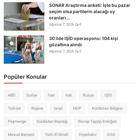
SONAR Araştırma anketi: İşte bu pazar
seçim olsa partilerin alacağı oy
oranları...
Ağustos 7, 2026
0
30 ilde IŞİD operasyonu: 104 kişi
gözaltına alındı
Ağustos 7, 2026
0
Popüler Konular
ABD
Suriye
İran
Irak
Rusya
IŞİD
Türkiye
Rojava
İsrail
HDP
Kürdistan Bölgesi
Peşmerge
Kürdistan Bayrağı
Recep Tayyip Erdoğan
Mesud Barzani
Türki El Binali
Diyarbakır
DSG