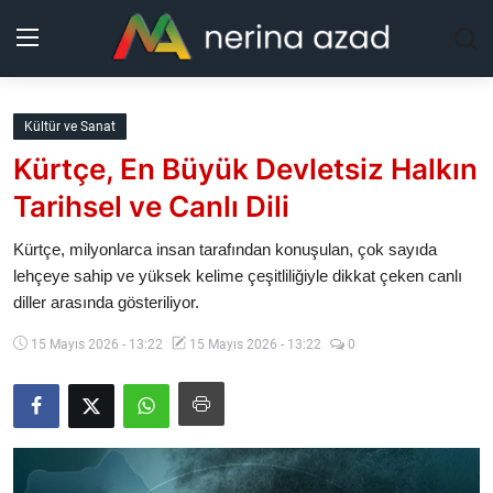
Kurdistan
Kültür ve Sanat
Kürtçe, En Büyük Devletsiz Halkın
Bölgeler
Tarihsel ve Canlı Dili
Yaşam
Kürtçe, milyonlarca insan tarafından konuşulan, çok sayıda
lehçeye sahip ve yüksek kelime çeşitliliğiyle dikkat çeken canlı
Güncel
diller arasında gösteriliyor.
Analiz
15 Mayıs 2026 - 13:22
15 Mayıs 2026 - 13:22
0
Makaleler
Galeri