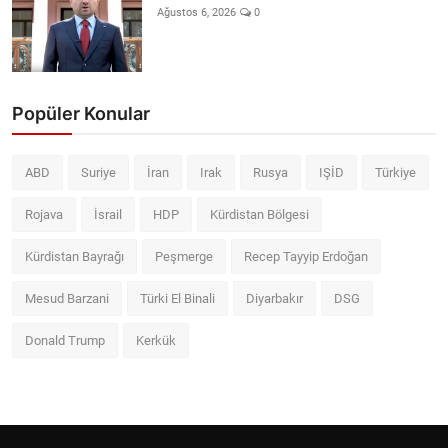
Ağustos 6, 2026
0
Popüler Konular
ABD
Suriye
İran
Irak
Rusya
IŞİD
Türkiye
Rojava
İsrail
HDP
Kürdistan Bölgesi
Kürdistan Bayrağı
Peşmerge
Recep Tayyip Erdoğan
Mesud Barzani
Türki El Binali
Diyarbakır
DSG
Donald Trump
Kerkük