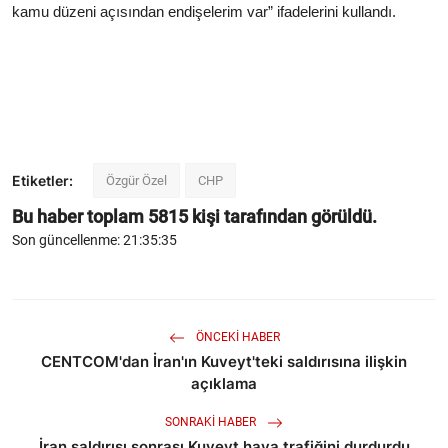
kamu düzeni açısından endişelerim var” ifadelerini kullandı.
Etiketler:
Özgür Özel
CHP
Bu haber toplam
5815
kişi tarafından görüldü.
Son güncellenme: 21:35:35
ÖNCEKI HABER
CENTCOM'dan İran'ın Kuveyt'teki saldırısına ilişkin
açıklama
SONRAKI HABER
İran saldırısı sonrası Kuveyt hava trafiğini durdurdu