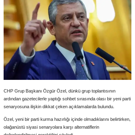
Video
Yazarlar
Arşiv
İletişim
Türkçe
Kurdi
CHP Grup Başkanı Özgür Özel, dünkü grup toplantısının
ardından gazetecilerle yaptığı sohbet sırasında olası bir yeni parti
senaryosuna ilişkin dikkat çeken açıklamalarda bulundu.
Özel, yeni bir parti kurma hazırlığı içinde olmadıklarını belirtirken,
olağanüstü siyasi senaryolara karşı alternatiflerin
değerlendirilmesi gerektiğini söyledi.