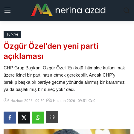
Kurdistan
Türkiye
Özgür Özel'den yeni parti
Bölgeler
açıklaması
Yaşam
CHP Grup Başkanı Özgür Özel “En kötü ihtimalde kullanılmak
üzere ikinci bir parti hazır etmek gerekebilir. Ancak CHP'yi
Güncel
bırakıp başka bir partiye geçme yönünde alınmış bir kararımız
ya da başlatılmış bir süreç yok” dedi.
Analiz
3 Haziran 2026 - 09:50
3 Haziran 2026 - 09:51
0
Makaleler
Galeri