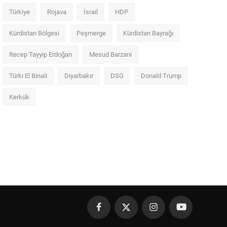
Türkiye
Rojava
İsrail
HDP
Kürdistan Bölgesi
Peşmerge
Kürdistan Bayrağı
Recep Tayyip Erdoğan
Mesud Barzani
Türki El Binali
Diyarbakır
DSG
Donald Trump
Kerkük