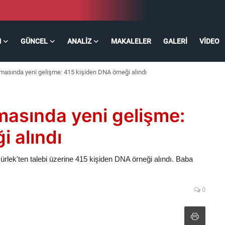
M
GÜNCEL
ANALIZ
MAKALELER
GALERI
VIDEO
masında yeni gelişme: 415 kişiden DNA örneği alındı
masında yeni gelişme:
i alındı
rlek'ten talebi üzerine 415 kişiden DNA örneği alındı. Baba
0