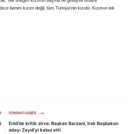
cak. Tek isteğim kızımın başına ne geldiyse ortaya
adece benim kızım değil, tüm Türkiye'nin kızıdır. Kızımın tek
R
SONRAKI HABER
ü
Erbil’de kritik zirve: Başkan Barzani, Irak Başbakan
adayı Zeydi’yi kabul etti