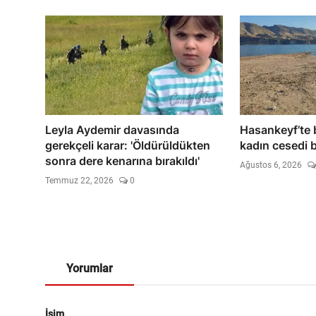
Leyla Aydemir davasında
Hasankeyf’te 
gerekçeli karar: 'Öldürüldükten
kadın cesedi 
sonra dere kenarına bırakıldı'
Ağustos 6, 2026
Temmuz 22, 2026
0
Yorumlar
İsim