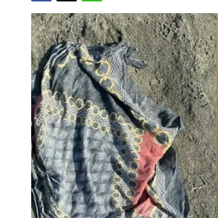
Video
Yazarlar
Arşiv
İletişim
Türkçe
Kurdi