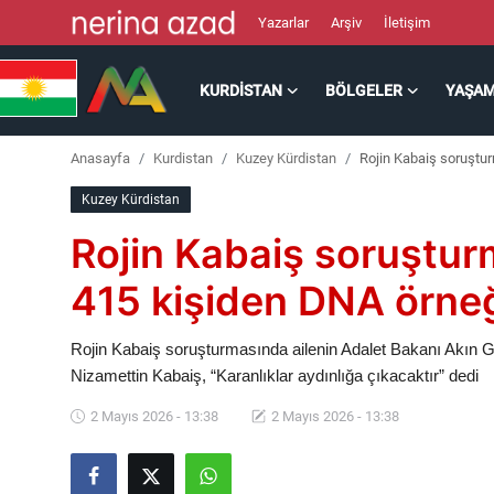
Yazarlar
Arşiv
İletişim
KURDISTAN
BÖLGELER
YAŞA
Kurdistan
Anasayfa
Kurdistan
Kuzey Kürdistan
Rojin Kabaiş soruştur
Bölgeler
Kuzey Kürdistan
Yaşam
Rojin Kabaiş soruştur
Güncel
415 kişiden DNA örneğ
Analiz
Rojin Kabaiş soruşturmasında ailenin Adalet Bakanı Akın Gü
Nizamettin Kabaiş, “Karanlıklar aydınlığa çıkacaktır” dedi
Makaleler
2 Mayıs 2026 - 13:38
2 Mayıs 2026 - 13:38
Galeri