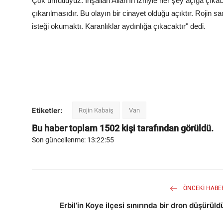
Çok umutluyuz. İnşallah Allah'ın izniyle her şey açığa çıka
çıkarılmasıdır. Bu olayın bir cinayet olduğu açıktır. Rojin s
isteği okumaktı. Karanlıklar aydınlığa çıkacaktır" dedi.
Etiketler:
Rojin Kabaiş
Van
Bu haber toplam
1502
kişi tarafından görüldü.
Son güncellenme: 13:22:55
ÖNCEKI HABE
Erbil’in Koye ilçesi sınırında bir dron düşürüld