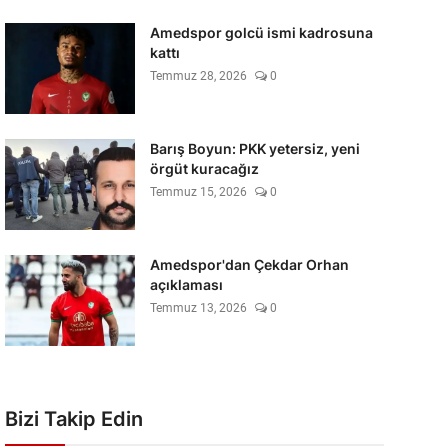
Amedspor golcü ismi kadrosuna
kattı
Temmuz 28, 2026
0
Barış Boyun: PKK yetersiz, yeni
örgüt kuracağız
Temmuz 15, 2026
0
Amedspor'dan Çekdar Orhan
açıklaması
Temmuz 13, 2026
0
Bizi Takip Edin