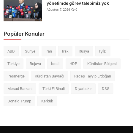
yönetimde görev talebimiz yok
Ağustos 7, 2026
0
Popüler Konular
ABD
Suriye
İran
Irak
Rusya
IŞİD
Türkiye
Rojava
İsrail
HDP
Kürdistan Bölgesi
Peşmerge
Kürdistan Bayrağı
Recep Tayyip Erdoğan
Mesud Barzani
Türki El Binali
Diyarbakır
DSG
Donald Trump
Kerkük