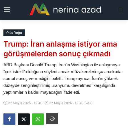
Kurdistan
Orta Doğu
Trump: İran anlaşma istiyor ama
Bölgeler
görüşmelerden sonuç çıkmadı
Yaşam
ABD Başkanı Donald Trump, İran’ın Washington ile anlaşmaya
“çok istekli” olduğunu söyledi ancak müzakerelerin şu ana kadar
Güncel
somut sonuç vermediğini belirtti. Trump ayrıca, İran’ın yüksek
düzeyde zenginleştirilmiş uranyumu devretmesi karşılığında
Analiz
yaptırımların kaldırılmayacağını ifade etti.
Makaleler
27 Mayıs 2026 - 19:40
27 Mayıs 2026 - 19:40
0
Galeri