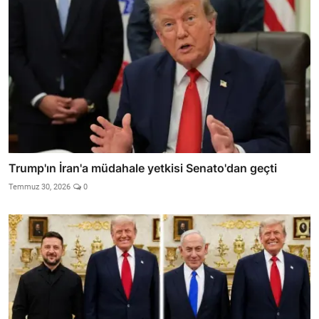
Trump'ın İran'a müdahale yetkisi Senato'dan geçti
Temmuz 30, 2026
0