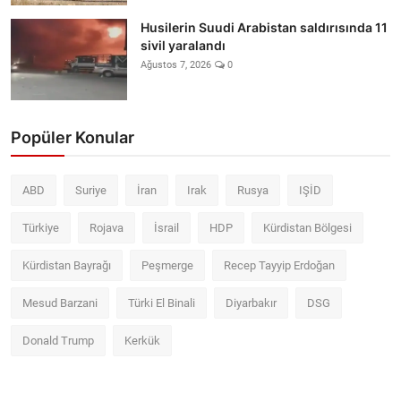
Husilerin Suudi Arabistan saldırısında 11
sivil yaralandı
Ağustos 7, 2026
0
Popüler Konular
ABD
Suriye
İran
Irak
Rusya
IŞİD
Türkiye
Rojava
İsrail
HDP
Kürdistan Bölgesi
Kürdistan Bayrağı
Peşmerge
Recep Tayyip Erdoğan
Mesud Barzani
Türki El Binali
Diyarbakır
DSG
Donald Trump
Kerkük