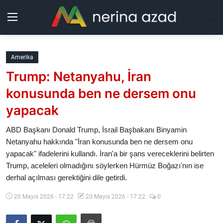
Kurdistan
Amerika
Trump: Netanyahu, İran
Bölgeler
konusunda ben ne dersem onu
Yaşam
yapacak
Güncel
ABD Başkanı Donald Trump, İsrail Başbakanı Binyamin
Netanyahu hakkında "İran konusunda ben ne dersem onu
yapacak" ifadelerini kullandı. İran'a bir şans vereceklerini belirten
Analiz
Trump, aceleleri olmadığını söylerken Hürmüz Boğazı'nın ise
derhal açılması gerektiğini dile getirdi.
Makaleler
20 Mayıs 2026 - 17:22
20 Mayıs 2026 - 17:22
0
Galeri