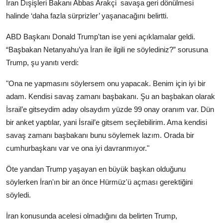
İran Dışişleri Bakanı Abbas Arakçi
savaşa geri dönülmesi
halinde ‘daha fazla sürprizler’ yaşanacağını belirtti.
ABD Başkanı Donald Trump'tan ise yeni açıklamalar geldi.
“Başbakan Netanyahu’ya İran ile ilgili ne söylediniz?” sorusuna
Trump, şu yanıtı verdi:
"Ona ne yapmasını söylersem onu yapacak. Benim için iyi bir
adam. Kendisi savaş zamanı başbakanı. Şu an başbakan olarak
İsrail’e gitseydim aday olsaydım yüzde 99 onay oranım var. Dün
bir anket yaptılar, yani İsrail’e gitsem seçilebilirim. Ama kendisi
savaş zamanı başbakanı bunu söylemek lazım. Orada bir
cumhurbaşkanı var ve ona iyi davranmıyor."
Öte yandan Trump yaşayan en büyük başkan olduğunu
söylerken İran'ın bir an önce Hürmüz'ü açması gerektiğini
söyledi.
İran konusunda acelesi olmadığını da belirten Trump,