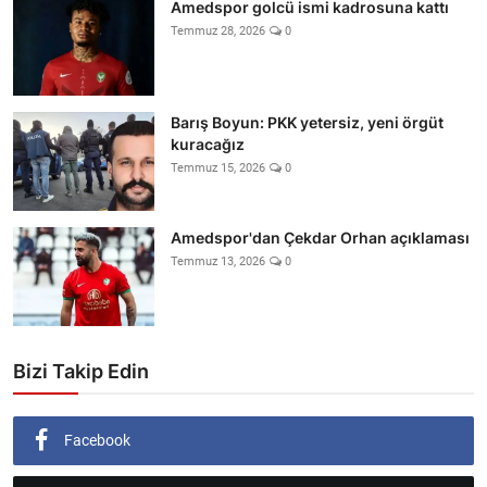
Amedspor golcü ismi kadrosuna kattı
Temmuz 28, 2026
0
Barış Boyun: PKK yetersiz, yeni örgüt
kuracağız
Temmuz 15, 2026
0
Amedspor'dan Çekdar Orhan açıklaması
Temmuz 13, 2026
0
Bizi Takip Edin
Facebook