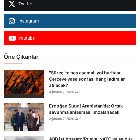
Twitter
Instagram
Youtube
Öne Çıkanlar
''Süreç''te beş aşamalı yol haritası:
Çerçeve yasa sonrası hangi adımlar
atılacak?
Ağustos 7, 2026
0
Erdoğan Suudi Arabistan’da: Ortak
savunma anlaşması imzalanacak
Ağustos 7, 2026
0
ABD istihbaratı: 'Rusya, NATO'ya saldırı