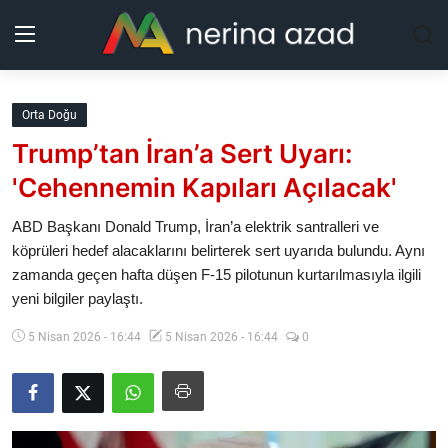
Kurdistan
Orta Doğu
Trump’tan İran’a Sert Uyarı:
Bölgeler
'Cehennemin Kapıları Açılacak'
Yaşam
ABD Başkanı Donald Trump, İran’a elektrik santralleri ve
köprüleri hedef alacaklarını belirterek sert uyarıda bulundu. Aynı
Güncel
zamanda geçen hafta düşen F-15 pilotunun kurtarılmasıyla ilgili
yeni bilgiler paylaştı.
Analiz
5 Nisan 2026 - 16:44
5 Nisan 2026 - 16:44
0
Makaleler
Galeri