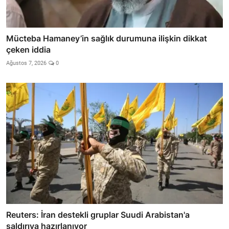
Mücteba Hamaney’in sağlık durumuna ilişkin dikkat
çeken iddia
Ağustos 7, 2026
0
Reuters: İran destekli gruplar Suudi Arabistan'a
saldırıya hazırlanıyor