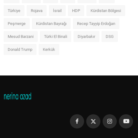
Türkiye
Rojava
İsrail
HDP
Kürdistan Bölgesi
Peşmerge
Kürdistan Bayrağı
Recep Tayyip Erdoğan
Mesud Barzani
Türki El Binali
Diyarbakır
DSG
Donald Trump
Kerkük