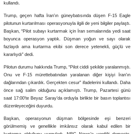
kullandı.
Trump, geçen hafta İran’ın güneybatısında düşen
F-15 Eagle
pilotunun kurtarılması operasyonuyla ilgili de yeni bilgiler paylaştı.
Başkan, “Pilot subayı kurtarmak için İran semalarında yedi saat
boyunca operasyon yaptık. Düşman yoğun ve sayı olarak
fazlaydı ama kurtarma ekibi son derece yetenekli, güçlü ve
kararlıydı” dedi.
Pilotun durumu hakkında Trump, “Pilot ciddi şekilde yaralanmıştı.
Onu ve F-15 mürettebatından yaralanan diğer kişiyi İran’ın
dağlarından çıkardık. Gerçekten cesur” ifadelerini kullandı. Daha
önce sağ salim olduğunu açıklamıştı. Trump, Pazartesi günü
saat 17:00’te Beyaz Saray’da orduyla birlikte bir basın toplantısı
düzenleyeceğini duyurdu.
Başkan, operasyonun düşman bölgesinde eşi benzeri
görülmemiş ve genellikle imkânsız olarak kabul edilen bir
kurtarma olduğunu vurguladı. NBC News’e verdiği demeçte,