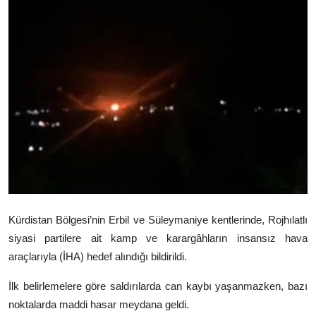
Video
Yazarlar
Arşiv
İletişim
Türkçe
Kurdi
Kürdistan Bölgesi’nin Erbil ve Süleymaniye kentlerinde, Rojhılatlı
siyasi partilere ait kamp ve karargâhların insansız hava
araçlarıyla (İHA) hedef alındığı bildirildi.
İlk belirlemelere göre saldırılarda can kaybı yaşanmazken, bazı
noktalarda maddi hasar meydana geldi.