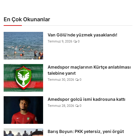
En Çok Okunanlar
Van Gölü'nde yüzmek yasaklandı!
Temmuz 9, 2026
0
Amedspor maçlarının Kürtçe anlatılması
talebine yanıt
Temmuz 30, 2026
0
Amedspor golcü ismi kadrosuna kattı
Temmuz 28, 2026
0
Barış Boyun: PKK yetersiz, yeni örgüt