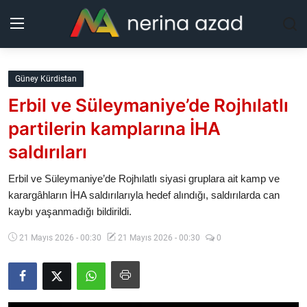
Kurdistan
Güney Kürdistan
Erbil ve Süleymaniye’de Rojhılatlı
Bölgeler
partilerin kamplarına İHA
Yaşam
saldırıları
Güncel
Erbil ve Süleymaniye’de Rojhılatlı siyasi gruplara ait kamp ve
karargâhların İHA saldırılarıyla hedef alındığı, saldırılarda can
kaybı yaşanmadığı bildirildi.
Analiz
21 Mayıs 2026 - 00:30
21 Mayıs 2026 - 00:30
0
Makaleler
Galeri