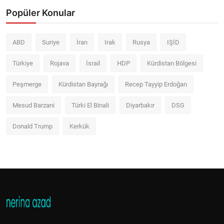
Popüler Konular
ABD
Suriye
İran
Irak
Rusya
IŞİD
Türkiye
Rojava
İsrail
HDP
Kürdistan Bölgesi
Peşmerge
Kürdistan Bayrağı
Recep Tayyip Erdoğan
Mesud Barzani
Türki El Binali
Diyarbakır
DSG
Donald Trump
Kerkük