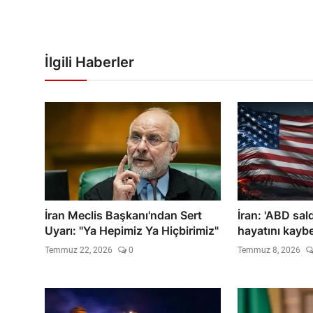
İlgili Haberler
İran Meclis Başkanı'ndan Sert
İran: 'ABD sald
Uyarı: "Ya Hepimiz Ya Hiçbirimiz"
hayatını kaybet
Temmuz 22, 2026
0
Temmuz 8, 2026