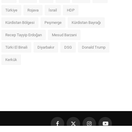
Türkiye
Rojava
İsrail
HDP
Kürdistan Bölgesi
Peşmerge
Kürdistan Bayrağı
Recep Tayyip Erdoğan
Mesud Barzani
Türki El Binali
Diyarbakır
DSG
Donald Trump
Kerkük