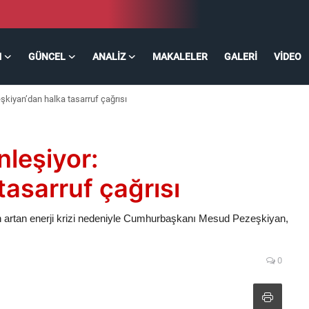
M
GÜNCEL
ANALIZ
MAKALELER
GALERI
VIDEO
zeşkiyan’dan halka tasarruf çağrısı
inleşiyor:
asarruf çağrısı
an artan enerji krizi nedeniyle Cumhurbaşkanı Mesud Pezeşkiyan,
0