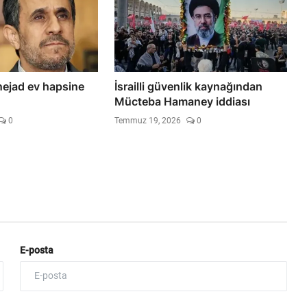
ejad ev hapsine
İsrailli güvenlik kaynağından
Mücteba Hamaney iddiası
0
Temmuz 19, 2026
0
E-posta