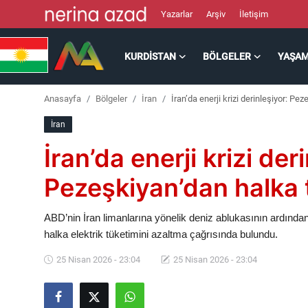
Yazarlar
Arşiv
İletişim
KURDISTAN
BÖLGELER
YAŞA
Kurdistan
Anasayfa
Bölgeler
İran
İran’da enerji krizi derinleşiyor: Pe
Bölgeler
İran
Yaşam
İran’da enerji krizi der
Güncel
Pezeşkiyan’dan halka t
Analiz
ABD’nin İran limanlarına yönelik deniz ablukasının ardınd
halka elektrik tüketimini azaltma çağrısında bulundu.
Makaleler
25 Nisan 2026 - 23:04
25 Nisan 2026 - 23:04
Galeri