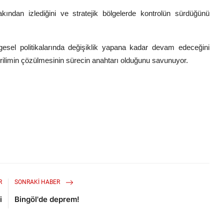
kından izlediğini ve stratejik bölgelerde kontrolün sürdüğünü
lgesel politikalarında değişiklik yapana kadar devam edeceğini
rilimin çözülmesinin sürecin anahtarı olduğunu savunuyor.
R
SONRAKI HABER
i
Bingöl'de deprem!