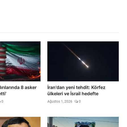
ırılarında 8 asker
İran'dan yeni tehdit: Körfez
ti'
ülkeleri ve İsrail hedefte
0
Ağustos 1, 2026
0