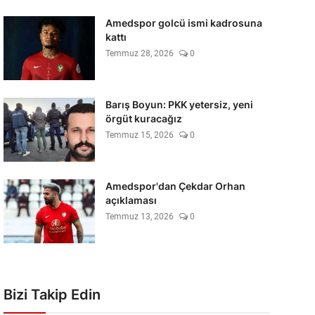
Amedspor golcü ismi kadrosuna
kattı
Temmuz 28, 2026
0
Barış Boyun: PKK yetersiz, yeni
örgüt kuracağız
Temmuz 15, 2026
0
Amedspor'dan Çekdar Orhan
açıklaması
Temmuz 13, 2026
0
Bizi Takip Edin