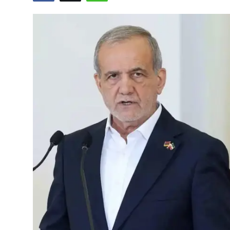
Video
Yazarlar
Arşiv
İletişim
Türkçe
Kurdi