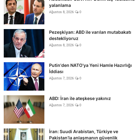
yalanlama
Ağustos 8, 2026
0
Pezeşkiyan: ABD ile varılan mutabakatı
destekliyoruz
Ağustos 8, 2026
0
Putin'den NATO'ya Yeni Hamle Hazırlığı
İddiası
Ağustos 7, 2026
0
ABD: İran ile ateşkese yakınız
Ağustos 7, 2026
0
İran: Suudi Arabistan, Türkiye ve
Pakistan’la anlaşmanın güvenlik