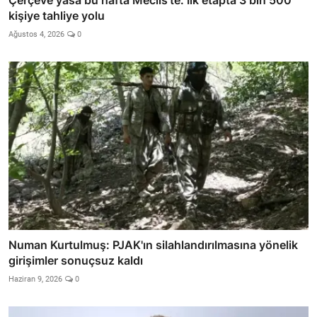
Çerçeve yasa bu hafta Meclis'te: İlk etapta 3 bin 500
kişiye tahliye yolu
Ağustos 4, 2026
0
Numan Kurtulmuş: PJAK'ın silahlandırılmasına yönelik
girişimler sonuçsuz kaldı
Haziran 9, 2026
0