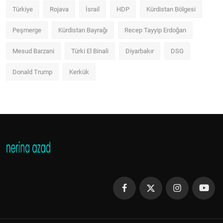
Türkiye
Rojava
İsrail
HDP
Kürdistan Bölgesi
Peşmerge
Kürdistan Bayrağı
Recep Tayyip Erdoğan
Mesud Barzani
Türki El Binali
Diyarbakır
DSG
Donald Trump
Kerkük