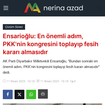
Kurdistan
Çözüm Süreci
Ensarioğlu: En önemli adım,
Bölgeler
PKK'nin kongresini toplayıp fesih
Yaşam
kararı almasıdır
Güncel
AK Parti Diyarbakır Milletvekili Ensarioğlu, “Bundan sonraki en
önemli adım, PKK'nin kongresini toplayıp fesih kararı almasıdır”
dedi.
Analiz
11 Nisan 2025 - 16:18
11 Nisan 2025 - 16:18
0
Makaleler
Galeri