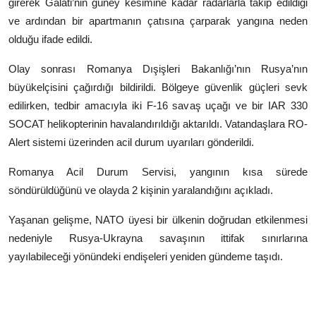
girerek Galati’nin güney kesimine kadar radarlarla takip edildiği
ve ardından bir apartmanın çatısına çarparak yangına neden
olduğu ifade edildi.
Olay sonrası Romanya Dışişleri Bakanlığı’nın Rusya’nın
büyükelçisini çağırdığı bildirildi. Bölgeye güvenlik güçleri sevk
edilirken, tedbir amacıyla iki F-16 savaş uçağı ve bir IAR 330
SOCAT helikopterinin havalandırıldığı aktarıldı. Vatandaşlara RO-
Alert sistemi üzerinden acil durum uyarıları gönderildi.
Romanya Acil Durum Servisi, yangının kısa sürede
söndürüldüğünü ve olayda 2 kişinin yaralandığını açıkladı.
Yaşanan gelişme, NATO üyesi bir ülkenin doğrudan etkilenmesi
nedeniyle Rusya-Ukrayna savaşının ittifak sınırlarına
yayılabileceği yönündeki endişeleri yeniden gündeme taşıdı.