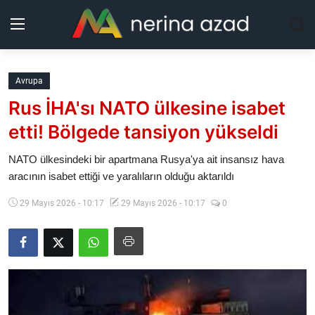
Kurdistan
Avrupa
Rus İHA'sı NATO ülkesine isabet
Bölgeler
etti! Bölgede tansiyon yükseldi
Yaşam
NATO ülkesindeki bir apartmana Rusya'ya ait insansız hava
aracının isabet ettiği ve yaralıların olduğu aktarıldı
Güncel
29 Mayıs 2026 - 10:17
29 Mayıs 2026 - 10:17
0
Analiz
Makaleler
Galeri