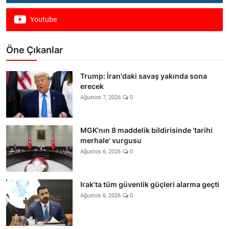
Youtube
Öne Çıkanlar
Trump: İran'daki savaş yakında sona
erecek
Ağustos 7, 2026
0
MGK'nın 8 maddelik bildirisinde 'tarihi
merhale' vurgusu
Ağustos 6, 2026
0
Irak'ta tüm güvenlik güçleri alarma geçti
Ağustos 6, 2026
0