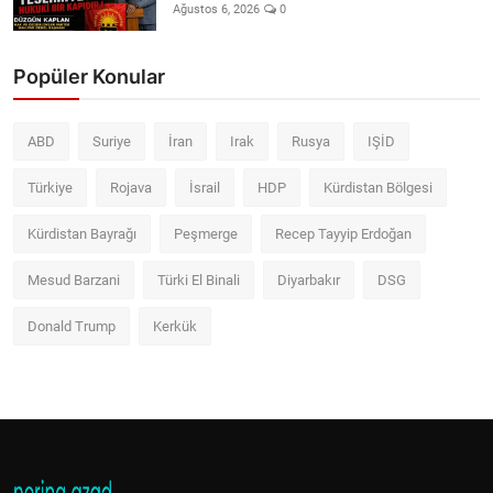
Ağustos 6, 2026
0
Popüler Konular
ABD
Suriye
İran
Irak
Rusya
IŞİD
Türkiye
Rojava
İsrail
HDP
Kürdistan Bölgesi
Kürdistan Bayrağı
Peşmerge
Recep Tayyip Erdoğan
Mesud Barzani
Türki El Binali
Diyarbakır
DSG
Donald Trump
Kerkük