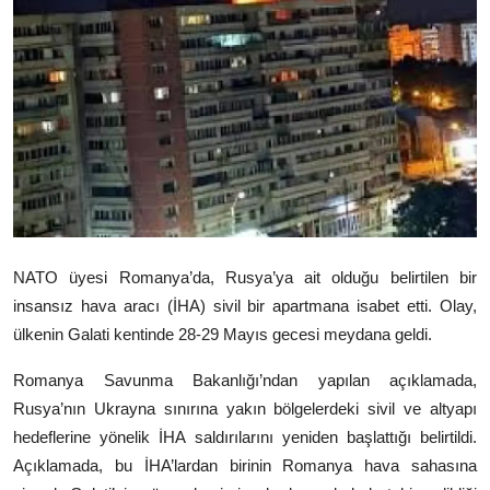
Video
Yazarlar
Arşiv
İletişim
Türkçe
Kurdi
NATO üyesi Romanya’da, Rusya’ya ait olduğu belirtilen bir
insansız hava aracı (İHA) sivil bir apartmana isabet etti. Olay,
ülkenin Galati kentinde 28-29 Mayıs gecesi meydana geldi.
Romanya Savunma Bakanlığı’ndan yapılan açıklamada,
Rusya’nın Ukrayna sınırına yakın bölgelerdeki sivil ve altyapı
hedeflerine yönelik İHA saldırılarını yeniden başlattığı belirtildi.
Açıklamada, bu İHA’lardan birinin Romanya hava sahasına