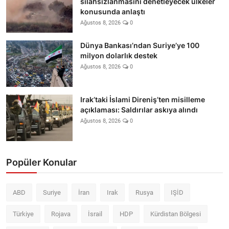
silahsızlanmasını denetleyecek ülkeler
konusunda anlaştı
Ağustos 8, 2026
0
Dünya Bankası’ndan Suriye’ye 100
milyon dolarlık destek
Ağustos 8, 2026
0
Irak’taki İslami Direniş’ten misilleme
açıklaması: Saldırılar askıya alındı
Ağustos 8, 2026
0
Popüler Konular
ABD
Suriye
İran
Irak
Rusya
IŞİD
Türkiye
Rojava
İsrail
HDP
Kürdistan Bölgesi