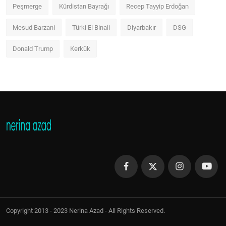
Peşmerge
Kürdistan Bayrağı
Recep Tayyip Erdoğan
Mesud Barzani
Türki El Binali
Diyarbakır
DSG
Donald Trump
Kerkük
Copyright 2013 - 2023 Nerina Azad - All Rights Reserved.