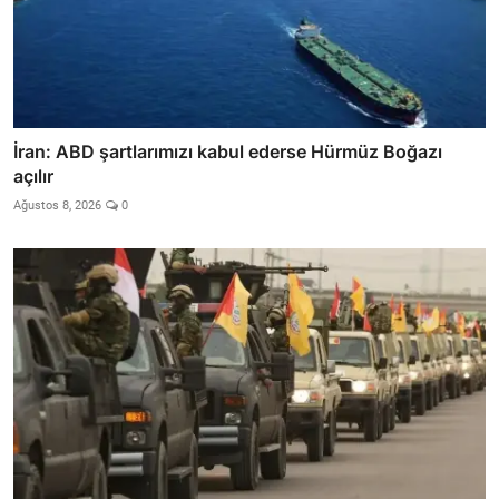
İran: ABD şartlarımızı kabul ederse Hürmüz Boğazı
açılır
Ağustos 8, 2026
0