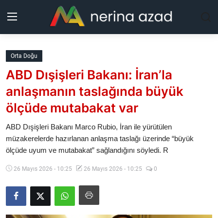
Kurdistan
Orta Doğu
ABD Dışişleri Bakanı: İran’la
Bölgeler
anlaşmanın taslağında büyük
Yaşam
ölçüde mutabakat var
Güncel
ABD Dışişleri Bakanı Marco Rubio, İran ile yürütülen
müzakerelerde hazırlanan anlaşma taslağı üzerinde “büyük
ölçüde uyum ve mutabakat” sağlandığını söyledi. R
Analiz
26 Mayıs 2026 - 10:25
26 Mayıs 2026 - 10:25
0
Makaleler
Galeri