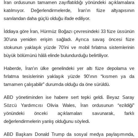
İran ordusunun tamamen zayıflatıldığı yönündeki açıklamalara
katılmıyor. Değerlendirmelerde, İran’ın füze altyapısının
sanılandan daha güçlü olduğu ifade ediliyor.
İddiaya göre İran, Hürmüz Boğazı çevresindeki 33 füze üssünün
30’una yeniden erişim sağladı. Ayrıca savaş öncesi füze
stokunun yaklaşık yüzde 70’ini ve mobil fırlatma sistemlerinin
büyük bölümünü hâlâ elinde bulundurduğu belirtiliyor.
Haberde, İran’ın ülke genelindeki yer altı füze depolama ve
fırlatma tesislerinin yaklaşık yüzde 90’ının “kısmen ya da
tamamen çalışabilir” durumda olduğu da öne sürüldü.
ABD yönetiminden ise habere sert tepki geldi. Beyaz Saray
Sözcü Yardımcısı Olivia Wales, İran ordusunun “ezildiği”
yönündeki önceki açıklamaları savunarak, farklı
değerlendirmelerin yanlış olduğunu söyledi.
ABD Başkanı Donald Trump da sosyal medya paylaşımında,