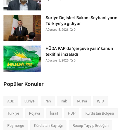
Suriye Dışişleri Bakanı Şeybani yarın
Türkiye'ye gidiyor
Ağustos 5, 2026
0
HÜDA PAR da 'çerçeve yasa' kanun
teklifini imzaladı
Ağustos 5, 2026
0
Popüler Konular
ABD
Suriye
İran
Irak
Rusya
IŞİD
Türkiye
Rojava
İsrail
HDP
Kürdistan Bölgesi
Peşmerge
Kürdistan Bayrağı
Recep Tayyip Erdoğan