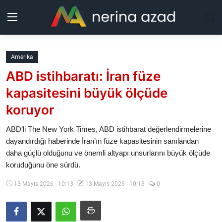
Kurdistan
Amerika
ABD istihbaratı: İran füze
Bölgeler
kapasitesini büyük ölçüde
Yaşam
koruyor
Güncel
ABD’li The New York Times, ABD istihbarat değerlendirmelerine
dayandırdığı haberinde İran’ın füze kapasitesinin sanılandan
daha güçlü olduğunu ve önemli altyapı unsurlarını büyük ölçüde
Analiz
koruduğunu öne sürdü.
Makaleler
13 Mayıs 2026 - 10:13
13 Mayıs 2026 - 10:13
0
Galeri