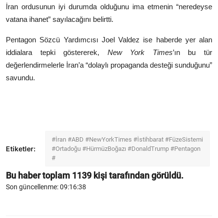
İran ordusunun iyi durumda olduğunu ima etmenin “neredeyse
vatana ihanet” sayılacağını belirtti.
Pentagon Sözcü Yardımcısı Joel Valdez ise haberde yer alan
iddialara tepki göstererek,
New York Times
’ın bu tür
değerlendirmelerle İran’a “dolaylı propaganda desteği sunduğunu”
savundu.
#İran #ABD #NewYorkTimes #İstihbarat #FüzeSistemi
Etiketler:
#Ortadoğu #HürmüzBoğazı #DonaldTrump #Pentagon
#
Bu haber toplam
1139
kişi tarafından görüldü.
Son güncellenme: 09:16:38