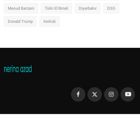
Mesud Barzani
Türki El Binali
Diyarbakır
DSG
Donald Trump
Kerkük
Copyright 2013 - 2023 Nerina Azad - All Rights Reserved.
Şartlar ve Koşullar
Gizlilik Politikası