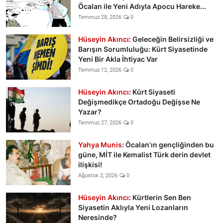
Öcalan ile Yeni Adıyla Apocu Hareke...
Temmuz 28, 2026
0
Hüseyin Akıncı
: Geleceğin Belirsizliği ve
Barışın Sorumluluğu: Kürt Siyasetinde
Yeni Bir Akla İhtiyac Var
Temmuz 12, 2026
0
Hüseyin Akıncı
: Kürt Siyaseti
Değişmedikçe Ortadoğu Değişse Ne
Yazar?
Temmuz 27, 2026
0
Yahya Munis
: Öcalan’ın gençliğinden bu
güne, MİT ile Kemalist Türk derin devlet
ilişkisi!
Ağustos 2, 2026
0
Hüseyin Akıncı
: Kürtlerin Sen Ben
Siyasetin Aklıyla Yeni Lozanların
Neresinde?