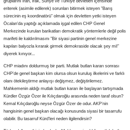
gruplarını İran, Irak, Suriye ve Türkiye devletleri içerisinde
eriterek (asimile edilerek) sorunları bitirmek isteyen "Barış
sürecinin eş koordinatörü" olmak için devletten yetki isteyen
Öcalan'da yaptığı açıklamada işgal edilen CHP Genel
Merkezinde kurulan barikatları demokratik yöntemlerle değil polis
marifeti ile kaldırılmasını "Bir siyasi partinin genel merkezine
kapıları balyozla kırarak girmek demokraside olacak şey mi!"
diyerek kınıyor...
CHP miadını doldurmuş bir parti. Mutlak butlan kararı sonrası
CHP'de genel başkan kim olursa olsun kuruluş ilkelerini ve farklı
olanı ötekileştirme anlayışı değişmez, değiştirilemez.
Mahkemenin aldığı mutlak butlan kararı ile başlayan tartışmada
Kürdler Özgür Özer ile Kılıçdaroğlu arasında neden taraf olsun?
Kemal Kılıçdaroğlu neyse Özgür Özer de odur. AKP'nin
hangisinin genel başkan olacağı konusunda siyasi bir tasarrufu
olabilir. Bu tasarruf Kürd'leri neden ilgilendirsin?