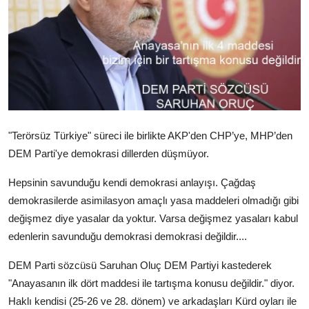
Video
Yazarlar
Arşiv
İletişim
"Terörsüz Türkiye" süreci ile birlikte AKP'den CHP’ye, MHP’den
Türkçe
Kurdi
DEM Parti'ye demokrasi dillerden düşmüyor.
Hepsinin savunduğu kendi demokrasi anlayışı. Çağdaş
demokrasilerde asimilasyon amaçlı yasa maddeleri olmadığı gibi
değişmez diye yasalar da yoktur. Varsa değişmez yasaları kabul
edenlerin savunduğu demokrasi demokrasi değildir....
DEM Parti sözcüsü Saruhan Oluç DEM Partiyi kastederek
"Anayasanın ilk dört maddesi ile tartışma konusu değildir." diyor.
Haklı kendisi (25-26 ve 28. dönem) ve arkadaşları Kürd oyları ile