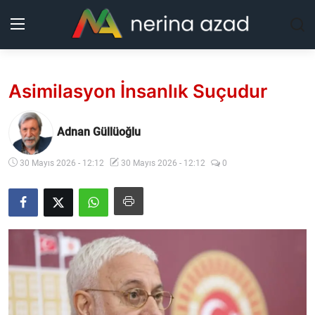
Kurdistan
Asimilasyon İnsanlık Suçudur
Bölgeler
Adnan Güllüoğlu
Yaşam
30 Mayıs 2026 - 12:12
30 Mayıs 2026 - 12:12
0
Güncel
Analiz
Makaleler
Galeri