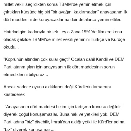
millet vekili seçildikten sonra TBMM'de yemin etmek için
çıktıkları kürsüde hiç biri "bir ayağını kaldırmadan" anayasanın ilk
dört maddesini de koruyacaklarına dair defalarca yemin ettiler.
Hatırladıgim kadarıyla bir tek Leyla Zana 1991'de filmlere konu
olacak şekilde TBMM'de millet vekili yeminini Türkçe ve Kürdçe
okudu...
"Koprünün altından çok sular geçti" Öcalan dahil Kandil ve DEM
Parti atanmışları için anayasanın ilk dört maddesinin sorun
etmediklerini biliyoruz...
Ancak sadece oyunu aldıklarını değil Kürdlerin tamamını
kastederek
"Anayasanın dört maddesi bizim için tartışma konusu değildir"
diyerek çoğul konuşamazlar. Buna hak ve yetkileri yok. DEM
Parti adına "biz" diyebilir, İmralı'dan aldığı yetki ile Kürd'ler adına
"biz" diyerek konuşamaz...