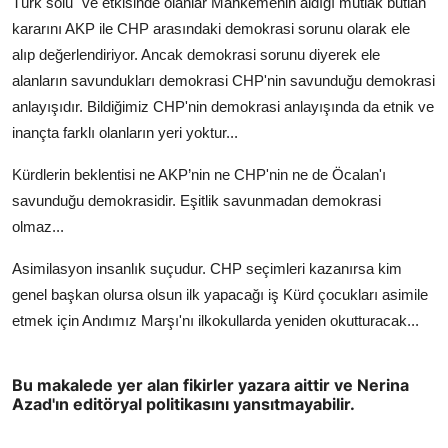
Türk solu" ve etkisinde olanlar Mahkemenin aldığı mutlak butlan
kararını AKP ile CHP arasındaki demokrasi sorunu olarak ele
alıp değerlendiriyor. Ancak demokrasi sorunu diyerek ele
alanların savundukları demokrasi CHP'nin savunduğu demokrasi
anlayışıdır. Bildiğimiz CHP'nin demokrasi anlayışında da etnik ve
inançta farklı olanların yeri yoktur...
Kürdlerin beklentisi ne AKP’nin ne CHP'nin ne de Öcalan'ı
savunduğu demokrasidir. Eşitlik savunmadan demokrasi
olmaz...
Asimilasyon insanlık suçudur. CHP seçimleri kazanırsa kim
genel başkan olursa olsun ilk yapacağı iş Kürd çocukları asimile
etmek için Andımız Marşı'nı ilkokullarda yeniden okutturacak...
Bu makalede yer alan fikirler yazara aittir ve Nerina
Azad'ın editöryal politikasını yansıtmayabilir.