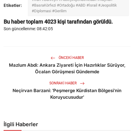
Etiketler:
#BasraKörfezi #Ortadoğu #ABD #İsrail #Jeopolitik
#Diplomasi #Gerilim
Bu haber toplam
4023
kişi tarafından görüldü.
Son güncellenme: 08:42:05
ÖNCEKI HABER
Mazlum Abdi: Ankara Ziyareti İçin Hazırlıklar Sürüyor,
Öcalan Görüşmesi Gündemde
SONRAKI HABER
Neçirvan Barzani: 'Peşmerge Kürdistan Bölgesi’nin
Koruyucusudur'
İlgili Haberler