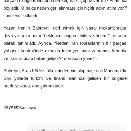
parçası olduğu konusunda en küçük bir şüphe var mı? Esasında
böyledir. O halde neden geri alınması için hiçbir adım atılmıyor?”
ifadelerini kullandı.
Yazar, İran’ın Bahreyn’i geri almak için yasal mekanizmaları
devreye sokmasını “beklenen, öngörülebilir ve önemli” bir adım
olarak tanımladı. Ayrıca, “Neden İran topraklarının bir parçası
yabancı kontrolünde olmakla kalmıyor, aynı zamanda Amerika
ve İsrail’in üssü haline geliyor?” sorusunu yöneltti.
Bahreyn
, Arap Körfezi ülkelerinden biri olup başkenti Manama’dır.
Son yıllarda turizm ve finans alanında gelişen bir bölgesel
merkez olarak öne çıkmaktadır.
Kaynak:
Basnews
#İran #Bahreyn #HüseyinŞeriatmedari #Kayhan