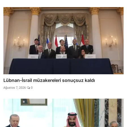
Lübnan-İsrail müzakereleri sonuçsuz kaldı
Ağustos 7, 2026
0