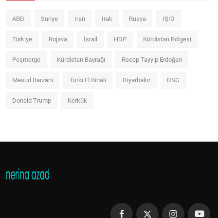
ABD
Suriye
İran
Irak
Rusya
IŞİD
Türkiye
Rojava
İsrail
HDP
Kürdistan Bölgesi
Peşmerge
Kürdistan Bayrağı
Recep Tayyip Erdoğan
Mesud Barzani
Türki El Binali
Diyarbakır
DSG
Donald Trump
Kerkük