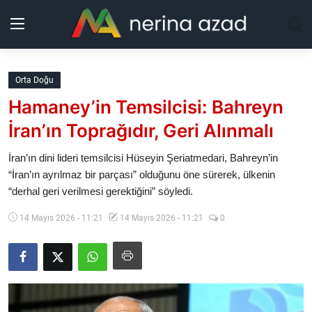
Kurdistan
Orta Doğu
Hamaney’in Temsilcisi: Bahreyn
Bölgeler
İran’ın Toprağıdır, Geri Alınmalı
Yaşam
İran’ın dini lideri temsilcisi Hüseyin Şeriatmedari, Bahreyn’in
“İran’ın ayrılmaz bir parçası” olduğunu öne sürerek, ülkenin
Güncel
“derhal geri verilmesi gerektiğini” söyledi.
Analiz
14 Mayıs 2026 - 11:21
14 Mayıs 2026 - 11:21
0
Makaleler
Galeri