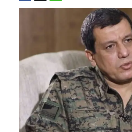
Video
Yazarlar
Arşiv
İletişim
Türkçe
Kurdi