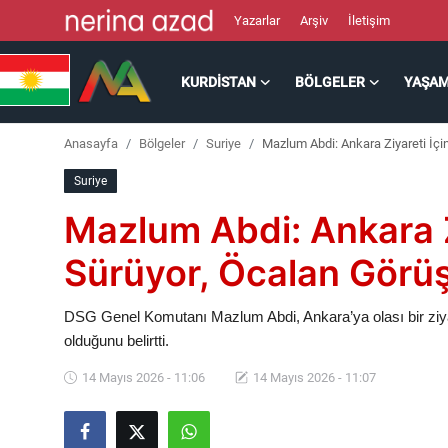
Yazarlar
Arşiv
İletişim
KURDISTAN
BÖLGELER
YAŞA
Kurdistan
Anasayfa
Bölgeler
Suriye
Mazlum Abdi: Ankara Ziyareti İç
Bölgeler
Suriye
Yaşam
Mazlum Abdi: Ankara Zi
Güncel
Sürüyor, Öcalan Gör
Analiz
DSG Genel Komutanı Mazlum Abdi, Ankara’ya olası bir ziya
olduğunu belirtti.
Makaleler
14 Mayıs 2026 - 11:06
14 Mayıs 2026 - 11:07
Galeri