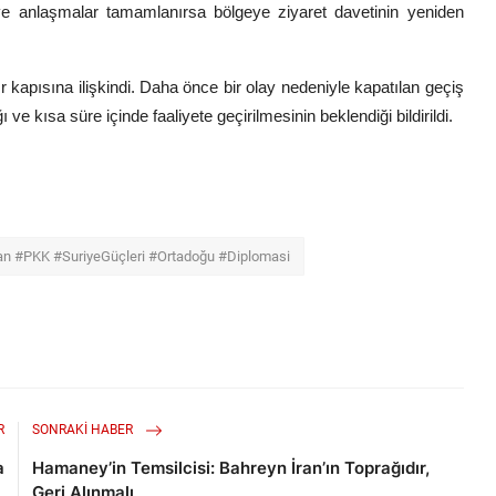
 anlaşmalar tamamlanırsa bölgeye ziyaret davetinin yeniden
 kapısına ilişkindi. Daha önce bir olay nedeniyle kapatılan geçiş
 kısa süre içinde faaliyete geçirilmesinin beklendiği bildirildi.
 #PKK #SuriyeGüçleri #Ortadoğu #Diplomasi
R
SONRAKI HABER
a
Hamaney’in Temsilcisi: Bahreyn İran’ın Toprağıdır,
Geri Alınmalı