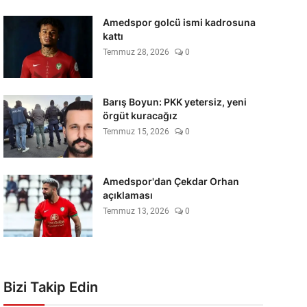
Amedspor golcü ismi kadrosuna
kattı
Temmuz 28, 2026
0
Barış Boyun: PKK yetersiz, yeni
örgüt kuracağız
Temmuz 15, 2026
0
Amedspor'dan Çekdar Orhan
açıklaması
Temmuz 13, 2026
0
Bizi Takip Edin