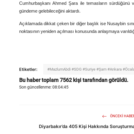
Cumhurbaşkanı Ahmed Şara ile temasların sürdüğünü ve
gündeme gelebileceğini aktardı.
Açıklamada dikkat çeken bir diğer başlık ise Nusaybin sınır
noktasının yeniden açılması konusunda anlaşmaya varıldığı ve
Etiketler:
#MazlumAbdi #SDG #Suriye #Şam #Ankara #Öcalan
Bu haber toplam
7562
kişi tarafından görüldü.
Son güncellenme: 08:04:45
ÖNCEKI HABE
Diyarbakır’da 405 Kişi Hakkında Soruşturm