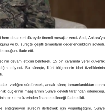
si hem de askeri düzeyde önemli mesajlar verdi. Abdi, Ankara’ya
üğünü ve bu süreçte çeşitli temasların değerlendirildiğini söyledi.
 olduğunu ifade etti.
nin devam ettiğini belirterek, 15 bin civarında yerel güvenlik
ını söyledi. Bu süreçte, Kürt bölgelerinin idari özelliklerinin
ı.
aki varlığını sürdürecek, ancak süreç tamamlandıktan sonra
ik güçlerinin maaşlarının Suriye devleti tarafından ödeneceği,
erinin bir kısmı üzerinden finanse edileceği ifade edildi.
le entegrasyon sürecini ilerletmek için yoğunlaştığını, Suriye