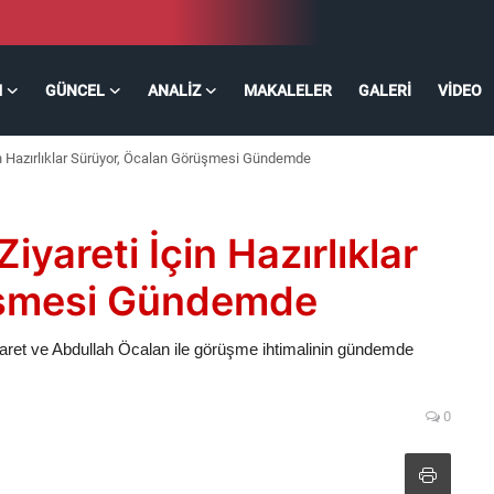
M
GÜNCEL
ANALIZ
MAKALELER
GALERI
VIDEO
in Hazırlıklar Sürüyor, Öcalan Görüşmesi Gündemde
yareti İçin Hazırlıklar
üşmesi Gündemde
ret ve Abdullah Öcalan ile görüşme ihtimalinin gündemde
0