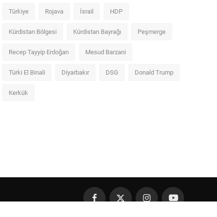
Türkiye
Rojava
İsrail
HDP
Kürdistan Bölgesi
Kürdistan Bayrağı
Peşmerge
Recep Tayyip Erdoğan
Mesud Barzani
Türki El Binali
Diyarbakır
DSG
Donald Trump
Kerkük