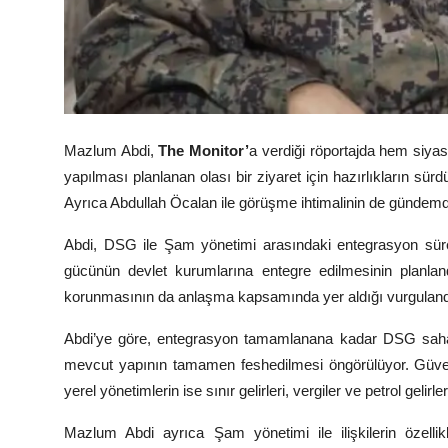
Mazlum Abdi
,
The Monitor’
a verdiği röportajda hem siya
yapılması planlanan olası bir ziyaret için hazırlıkların sürd
Ayrıca
Abdullah Öcalan
ile görüşme ihtimalinin de gündemde
Abdi, DSG ile Şam yönetimi arasındaki entegrasyon süreci
gücünün devlet kurumlarına entegre edilmesinin planlandığ
korunmasının da anlaşma kapsamında yer aldığı vurguland
Abdi’ye göre, entegrasyon tamamlanana kadar DSG sahad
mevcut yapının tamamen feshedilmesi öngörülüyor. Güvenl
yerel yönetimlerin ise sınır gelirleri, vergiler ve petrol gelirl
Mazlum Abdi
ayrıca Şam yönetimi ile ilişkilerin özellik