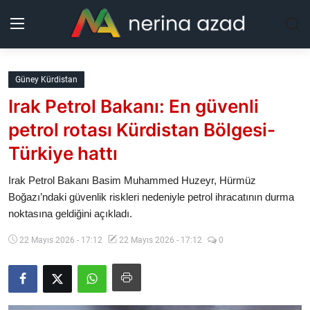
Kurdistan
Güney Kürdistan
Irak Petrol Bakanı: En güvenli
Bölgeler
petrol rotası Kürdistan Bölgesi-
Yaşam
Türkiye hattı
Güncel
Irak Petrol Bakanı Basim Muhammed Huzeyr, Hürmüz
Boğazı’ndaki güvenlik riskleri nedeniyle petrol ihracatının durma
noktasına geldiğini açıkladı.
Analiz
22 Mayıs 2026 - 17:12
22 Mayıs 2026 - 17:12
0
Makaleler
Galeri