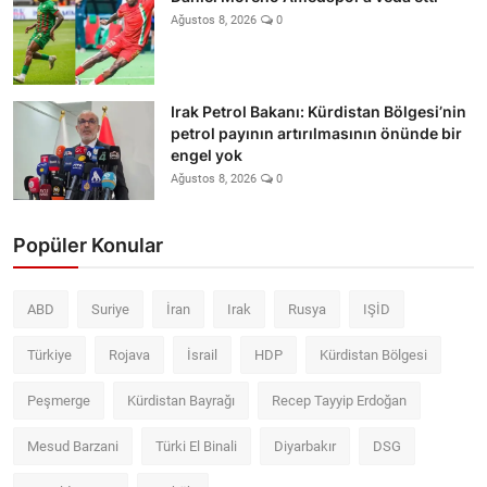
Ağustos 8, 2026
0
Irak Petrol Bakanı: Kürdistan Bölgesi’nin
petrol payının artırılmasının önünde bir
engel yok
Ağustos 8, 2026
0
Popüler Konular
ABD
Suriye
İran
Irak
Rusya
IŞİD
Türkiye
Rojava
İsrail
HDP
Kürdistan Bölgesi
Peşmerge
Kürdistan Bayrağı
Recep Tayyip Erdoğan
Mesud Barzani
Türki El Binali
Diyarbakır
DSG