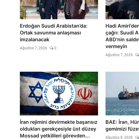
Erdoğan Suudi Arabistan’da:
Hadi Amiri'den
Ortak savunma anlaşması
çağrı: Suudi A
imzalanacak
ABD'nin saldırı
vermeyin
Ağustos 7, 2026
0
Ağustos 7, 2026
İran rejimini devirmekte başarısız
BAE: İran, Hü
oldukları gerekçesiyle üst düzey
gemimizi füzey
Mossad yetkilileri görevden...
Ağustos 8, 2026