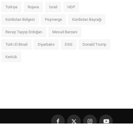
Türkiye
Rojava
İsrail
HDP
Kürdistan Bölgesi
Peşmerge
Kürdistan Bayrağı
Recep Tayyip Erdoğan
Mesud Barzani
Türki El Binali
Diyarbakır
DSG
Donald Trump
Kerkük