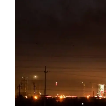
Video
Yazarlar
Arşiv
İletişim
Türkçe
Kurdi