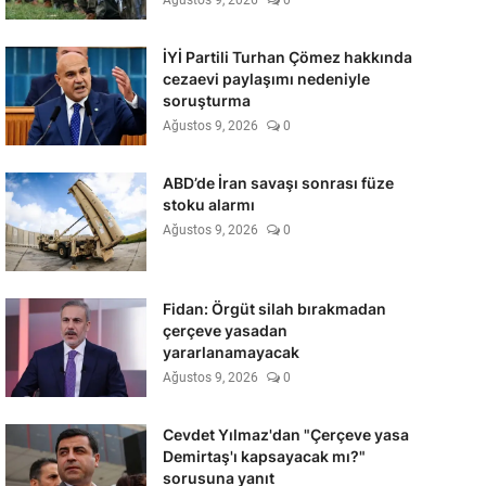
Ağustos 9, 2026
0
İYİ Partili Turhan Çömez hakkında
cezaevi paylaşımı nedeniyle
soruşturma
Ağustos 9, 2026
0
ABD’de İran savaşı sonrası füze
stoku alarmı
Ağustos 9, 2026
0
Fidan: Örgüt silah bırakmadan
çerçeve yasadan
yararlanamayacak
Ağustos 9, 2026
0
Cevdet Yılmaz'dan "Çerçeve yasa
Demirtaş'ı kapsayacak mı?"
sorusuna yanıt