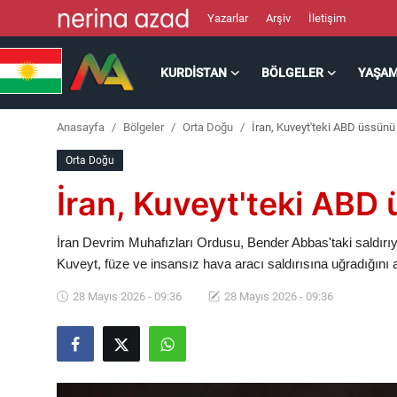
Yazarlar
Arşiv
İletişim
KURDISTAN
BÖLGELER
YAŞA
Kurdistan
Anasayfa
Bölgeler
Orta Doğu
İran, Kuveyt'teki ABD üssünü
Bölgeler
Orta Doğu
Yaşam
İran, Kuveyt'teki ABD
Güncel
İran Devrim Muhafızları Ordusu, Bender Abbas'taki saldırı
Kuveyt, füze ve insansız hava aracı saldırısına uğradığını a
Analiz
28 Mayıs 2026 - 09:36
28 Mayıs 2026 - 09:36
Makaleler
Galeri