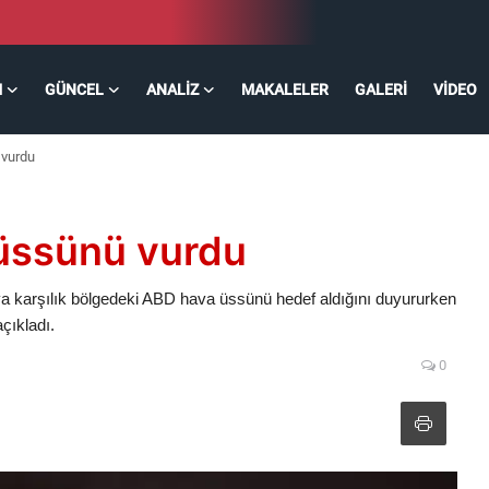
M
GÜNCEL
ANALIZ
MAKALELER
GALERI
VIDEO
 vurdu
 üssünü vurdu
ya karşılık bölgedeki ABD hava üssünü hedef aldığını duyururken
çıkladı.
0