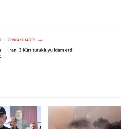
R
SONRAKI HABER
a
İran, 3 Kürt tutukluyu idam etti
k