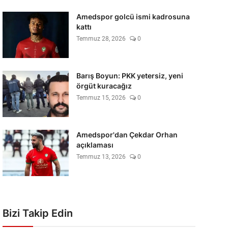
Amedspor golcü ismi kadrosuna
kattı
Temmuz 28, 2026
0
Barış Boyun: PKK yetersiz, yeni
örgüt kuracağız
Temmuz 15, 2026
0
Amedspor'dan Çekdar Orhan
açıklaması
Temmuz 13, 2026
0
Bizi Takip Edin