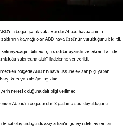
, ABD'nin bugün şafak vakti Bender Abbas havaalanının
, saldırının kaynağı olan ABD hava üssünün vurulduğunu bildirdi.
almayacağını bilmesi için ciddi bir uyarıdır ve tekrarı halinde
luluğu saldırgana aittir" ifadelerine yer verildi.
ilmezken bölgede ABD'nin hava üssüne ev sahipliği yapan
karşı karşıya kaldığını açıkladı.
erin neresi olduğuna dair bilgi verilmedi.
i Bender Abbas'ın doğusundan 3 patlama sesi duyulduğunu
n tehdit oluşturduğu iddiasıyla İran'ın güneyindeki askeri bir