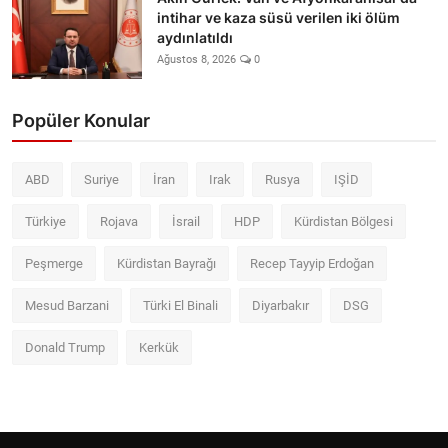
intihar ve kaza süsü verilen iki ölüm
aydınlatıldı
Ağustos 8, 2026
0
Popüler Konular
ABD
Suriye
İran
Irak
Rusya
IŞİD
Türkiye
Rojava
İsrail
HDP
Kürdistan Bölgesi
Peşmerge
Kürdistan Bayrağı
Recep Tayyip Erdoğan
Mesud Barzani
Türki El Binali
Diyarbakır
DSG
Donald Trump
Kerkük