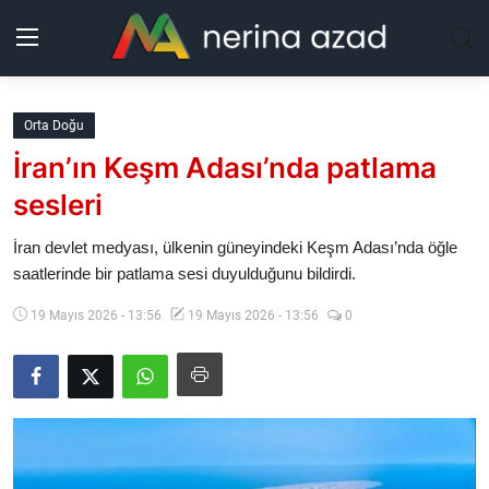
Kurdistan
Orta Doğu
İran’ın Keşm Adası’nda patlama
Bölgeler
sesleri
Yaşam
İran devlet medyası, ülkenin güneyindeki Keşm Adası’nda öğle
saatlerinde bir patlama sesi duyulduğunu bildirdi.
Güncel
19 Mayıs 2026 - 13:56
19 Mayıs 2026 - 13:56
0
Analiz
Makaleler
Galeri