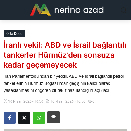
Kurdistan
Orta Doğu
İranlı vekil: ABD ve İsrail bağlantılı
Bölgeler
tankerler Hürmüz’den sonsuza
Yaşam
kadar geçemeyecek
Güncel
İran Parlamentosu’ndan bir yetkili, ABD ve İsrail bağlantılı petrol
tankerlerinin Hürmüz Boğazı’ndan geçişinin kalıcı olarak
yasaklanmasını öngören bir teklif hazırlandığını açıkladı.
Analiz
10 Nisan 2026 - 10:50
10 Nisan 2026 - 10:50
0
Makaleler
Galeri