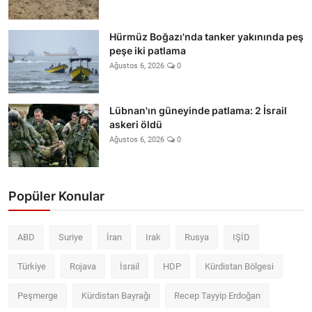
Hürmüz Boğazı'nda tanker yakınında peş
peşe iki patlama
Ağustos 6, 2026
0
Lübnan'ın güneyinde patlama: 2 İsrail
askeri öldü
Ağustos 6, 2026
0
Popüler Konular
ABD
Suriye
İran
Irak
Rusya
IŞİD
Türkiye
Rojava
İsrail
HDP
Kürdistan Bölgesi
Peşmerge
Kürdistan Bayrağı
Recep Tayyip Erdoğan