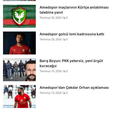
Amedspor maçlarının Kürtçe anlatılması
talebine yanıt
Temmuz 30, 2026
0
Amedspor golcü ismi kadrosuna kattı
Temmuz 28, 2026
0
Barış Boyun: PKK yetersiz, yeni örgüt
kuracağız
Temmuz 15, 2026
0
Amedspor'dan Çekdar Orhan açıklaması
Temmuz 13, 2026
0