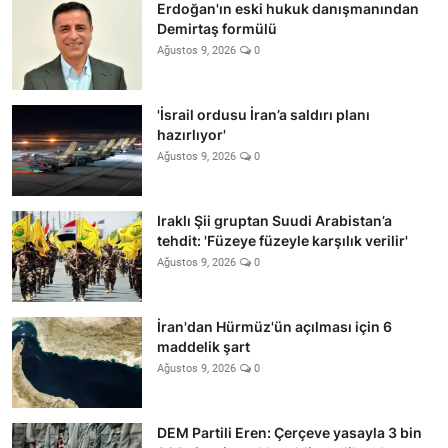
Erdoğan'ın eski hukuk danışmanından
Demirtaş formülü
Ağustos 9, 2026
0
'İsrail ordusu İran’a saldırı planı
hazırlıyor'
Ağustos 9, 2026
0
Iraklı Şii gruptan Suudi Arabistan’a
tehdit: 'Füzeye füzeyle karşılık verilir'
Ağustos 9, 2026
0
İran'dan Hürmüz'ün açılması için 6
maddelik şart
Ağustos 9, 2026
0
DEM Partili Eren: Çerçeve yasayla 3 bin