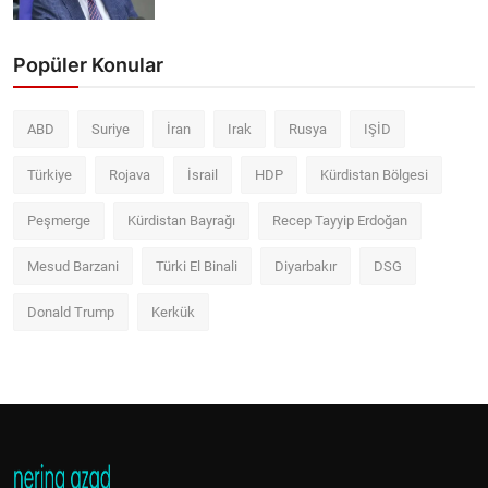
Popüler Konular
ABD
Suriye
İran
Irak
Rusya
IŞİD
Türkiye
Rojava
İsrail
HDP
Kürdistan Bölgesi
Peşmerge
Kürdistan Bayrağı
Recep Tayyip Erdoğan
Mesud Barzani
Türki El Binali
Diyarbakır
DSG
Donald Trump
Kerkük