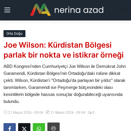
Kurdistan
Orta Doğu
Joe Wilson: Kürdistan Bölgesi
Bölgeler
parlak bir nokta ve istikrar örneği
Yaşam
ABD Kongresi’nden Cumhuriyetçi Joe Wilson ile Demokrat John
Garamendi, Kürdistan Bölgesi’nin Ortadoğu’daki rolüne dikkat
Güncel
çekti. Wilson, Kürdistan’ı “Ortadoğu’da parlayan bir yıldız” olarak
tanımlarken, Garamendi ise Peşmerge bütçesindeki olası
Analiz
kesintilerin bölgede hassas sonuçlar doğurabileceği uyarısında
bulundu.
Makaleler
21 Mayıs 2026 - 09:04
21 Mayıs 2026 - 09:04
0
Galeri