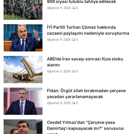
900 siyasi tutuklu tahliye edilecek
Ağustos 9, 2026
0
İYİ Partili Turhan Çömez hakkında
cezaevi paylaşımı nedeniyle soruşturma
Ağustos 9, 2026
0
ABD’de İran savaşı sonrası füze stoku
alarmı
Ağustos 9, 2026
0
Fidan: Örgüt silah bırakmadan çerçeve
yasadan yararlanamayacak
Ağustos 9, 2026
0
Cevdet Yılmaz'dan "Çerçeve yasa
Demirtaş'ı kapsayacak mı?" sorusuna