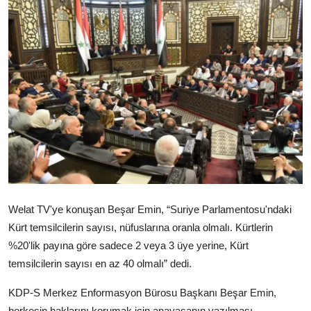
Video
Yazarlar
Arşiv
İletişim
Türkçe
Kurdi
Welat TV'ye konuşan Beşar Emin, “Suriye Parlamentosu'ndaki
Kürt temsilcilerin sayısı, nüfuslarına oranla olmalı. Kürtlerin
%20'lik payına göre sadece 2 veya 3 üye yerine, Kürt
temsilcilerin sayısı en az 40 olmalı” dedi.
KDP-S Merkez Enformasyon Bürosu Başkanı Beşar Emin,
herkesin haklarını korumak için anayasanın yazılması