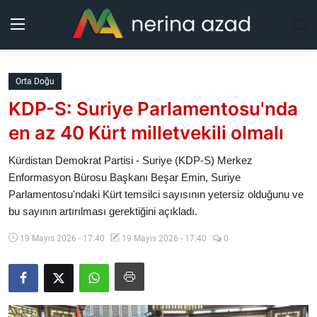
Kurdistan
Orta Doğu
KDP-S: Suriye Parlamentosu'nda
Bölgeler
en az 40 Kürt milletvekili olmalı
Yaşam
Kürdistan Demokrat Partisi - Suriye (KDP-S) Merkez
Enformasyon Bürosu Başkanı Beşar Emin, Suriye
Güncel
Parlamentosu'ndaki Kürt temsilci sayısının yetersiz olduğunu ve
bu sayının artırılması gerektiğini açıkladı.
Analiz
19 Mayıs 2026 - 17:40
19 Mayıs 2026 - 17:40
0
Makaleler
Galeri