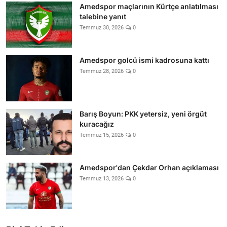
Amedspor maçlarının Kürtçe anlatılması
talebine yanıt
Temmuz 30, 2026
0
Amedspor golcü ismi kadrosuna kattı
Temmuz 28, 2026
0
Barış Boyun: PKK yetersiz, yeni örgüt
kuracağız
Temmuz 15, 2026
0
Amedspor'dan Çekdar Orhan açıklaması
Temmuz 13, 2026
0