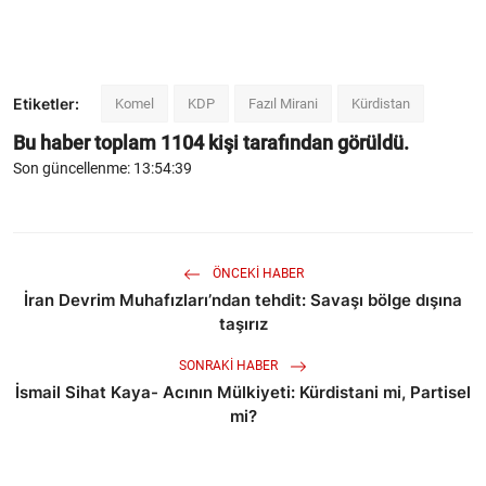
Etiketler:
Komel
KDP
Fazıl Mirani
Kürdistan
Bu haber toplam
1104
kişi tarafından görüldü.
Son güncellenme: 13:54:39
ÖNCEKI HABER
İran Devrim Muhafızları’ndan tehdit: Savaşı bölge dışına
taşırız
SONRAKI HABER
İsmail Sihat Kaya- Acının Mülkiyeti: Kürdistani mi, Partisel
mi?