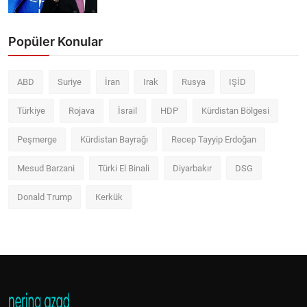
Popüler Konular
ABD
Suriye
İran
Irak
Rusya
IŞİD
Türkiye
Rojava
İsrail
HDP
Kürdistan Bölgesi
Peşmerge
Kürdistan Bayrağı
Recep Tayyip Erdoğan
Mesud Barzani
Türki El Binali
Diyarbakır
DSG
Donald Trump
Kerkük