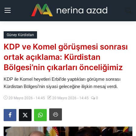
Kurdistan
Güney Kürdistan
KDP ve Komel görüşmesi sonrası
Bölgeler
ortak açıklama: Kürdistan
Yaşam
Bölgesi’nin çıkarları önceliğimiz
Güncel
KDP ile Komel heyetleri Erbil’de yaptıkları görüşme sonrası
Kürdistan Bölgesi’nin siyasi geleceğine ilişkin mesaj verdi.
Analiz
20 Mayıs 2026 - 14:45
20 Mayıs 2026 - 14:45
0
Makaleler
Galeri