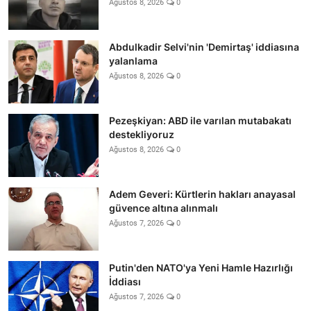
Ağustos 8, 2026
0
Abdulkadir Selvi'nin 'Demirtaş' iddiasına
yalanlama
Ağustos 8, 2026
0
Pezeşkiyan: ABD ile varılan mutabakatı
destekliyoruz
Ağustos 8, 2026
0
Adem Geveri: Kürtlerin hakları anayasal
güvence altına alınmalı
Ağustos 7, 2026
0
Putin'den NATO'ya Yeni Hamle Hazırlığı
İddiası
Ağustos 7, 2026
0