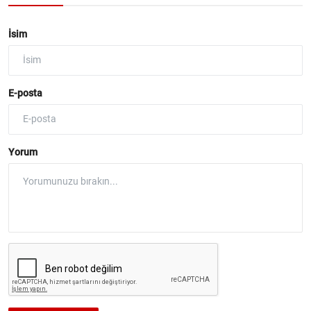
İsim
E-posta
Yorum