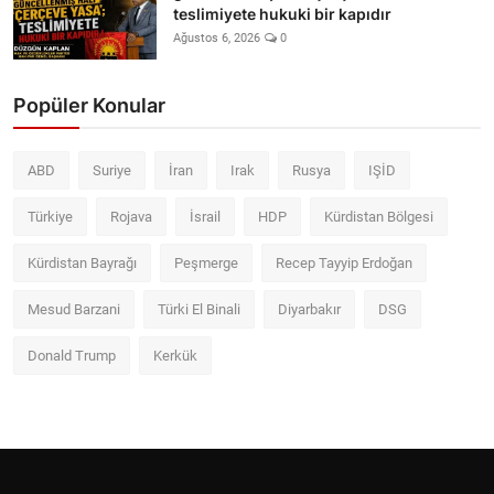
teslimiyete hukuki bir kapıdır
Ağustos 6, 2026
0
Popüler Konular
ABD
Suriye
İran
Irak
Rusya
IŞİD
Türkiye
Rojava
İsrail
HDP
Kürdistan Bölgesi
Kürdistan Bayrağı
Peşmerge
Recep Tayyip Erdoğan
Mesud Barzani
Türki El Binali
Diyarbakır
DSG
Donald Trump
Kerkük