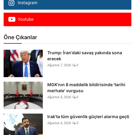
Instagram
Youtube
Öne Çıkanlar
Trump: İran'daki savaş yakında sona
erecek
Ağustos 7, 2026
0
MGK'nın 8 maddelik bildirisinde 'tarihi
merhale' vurgusu
Ağustos 6, 2026
0
Irak'ta tüm güvenlik güçleri alarma geçti
Ağustos 6, 2026
0