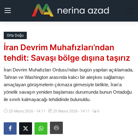
Kurdistan
Orta Doğu
İran Devrim Muhafızları’ndan
Bölgeler
tehdit: Savaşı bölge dışına taşırız
Yaşam
İran Devrim Muhafızları Ordusu’ndan bugün yapılan açıklamada,
Tahran ve Washington arasında kalıcı bir ateşkes sağlamayı
Güncel
amaçlayan görüşmelerin çıkmaza girmesiyle birlikte, İran'a
yönelik savaşın yeniden başlaması durumunda bunun Ortadoğu
Analiz
ile sınırlı kalmayacağı tehdidinde bulunuldu.
Makaleler
20 Mayıs 2026 - 14:11
20 Mayıs 2026 - 14:11
0
Galeri