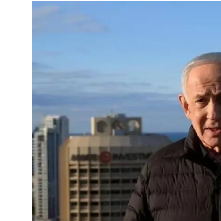
Video
Yazarlar
Arşiv
İletişim
Türkçe
Kurdi