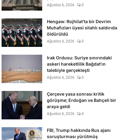
Ağustos 6, 2026
0
Hengaw: Rojhilat'ta bir Devrim
Muhafızları üyesi silahlı saldırıda
öldürüldü
Ağustos 6, 2026
0
Irak Ordusu: Suriye sınırındaki
askeri hareketlilik Bağdat'ın
talebiyle gerçekleşti
Ağustos 6, 2026
0
Çerçeve yasa sonrası kritik
görüşme; Erdoğan ve Bahçeli bir
araya geldi
Ağustos 6, 2026
0
FBI, Trump hakkında Rus ajanı
soruşturması yürütmüş