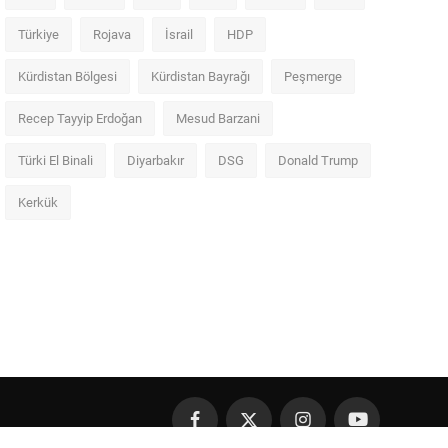
Türkiye
Rojava
İsrail
HDP
Kürdistan Bölgesi
Kürdistan Bayrağı
Peşmerge
Recep Tayyip Erdoğan
Mesud Barzani
Türki El Binali
Diyarbakır
DSG
Donald Trump
Kerkük