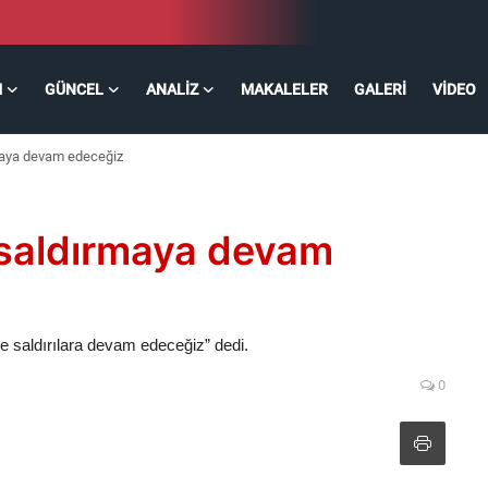
M
GÜNCEL
ANALIZ
MAKALELER
GALERI
VIDEO
maya devam edeceğiz
saldırmaya devam
 saldırılara devam edeceğiz” dedi.
0