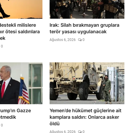
estekli milislere
Irak: Silah bırakmayan gruplara
ır ötesi saldırılara
terör yasası uygulanacak
cek
Ağustos 6, 2026
0
0
rump'ın Gazze
Yemen’de hükümet güçlerine ait
etmedik
kamplara saldırı: Onlarca asker
öldü
0
Ağustos 6, 2026
0