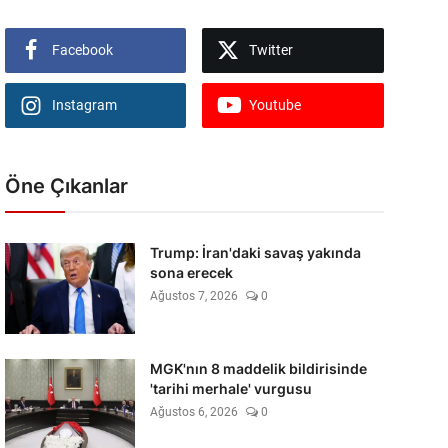
Facebook
Twitter
Instagram
Youtube
Öne Çıkanlar
Trump: İran'daki savaş yakında
sona erecek
Ağustos 7, 2026
0
MGK'nın 8 maddelik bildirisinde
'tarihi merhale' vurgusu
Ağustos 6, 2026
0