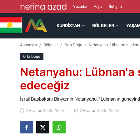
Yazarlar
Arşiv
İletişim
KURDISTAN
BÖLGELER
YAŞA
Kurdistan
Anasayfa
Bölgeler
Orta Doğu
Netanyahu: Lübnan'a saldır
Bölgeler
Orta Doğu
Yaşam
Netanyahu: Lübnan'a 
Güncel
edeceğiz
Analiz
İsrail Başbakanı Binyamin Netanyahu, “Lübnan'ın güneyinde
2 Haziran 2026 - 10:03
2 Haziran 2026 - 10:03
Makaleler
Galeri