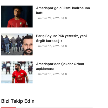
Amedspor golcü ismi kadrosuna
kattı
Temmuz 28, 2026
0
Barış Boyun: PKK yetersiz, yeni
örgüt kuracağız
Temmuz 15, 2026
0
Amedspor'dan Çekdar Orhan
açıklaması
Temmuz 13, 2026
0
Bizi Takip Edin