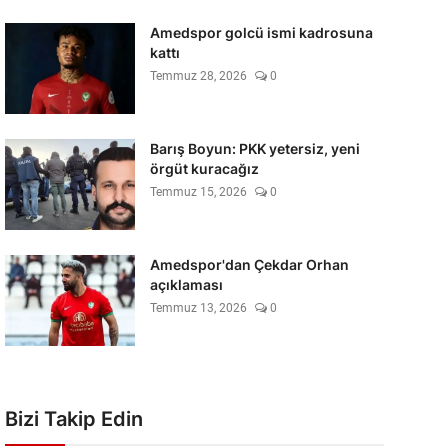
Amedspor golcü ismi kadrosuna
kattı
Temmuz 28, 2026
0
Barış Boyun: PKK yetersiz, yeni
örgüt kuracağız
Temmuz 15, 2026
0
Amedspor'dan Çekdar Orhan
açıklaması
Temmuz 13, 2026
0
Bizi Takip Edin