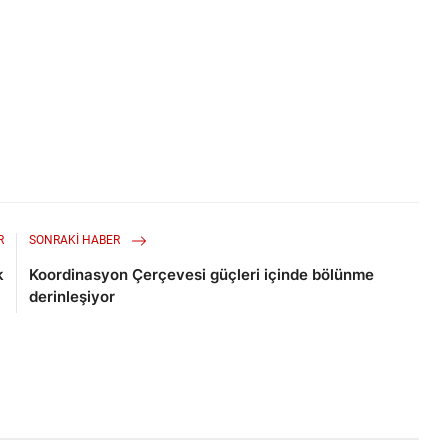
R
SONRAKI HABER
k
Koordinasyon Çerçevesi güçleri içinde bölünme
derinleşiyor