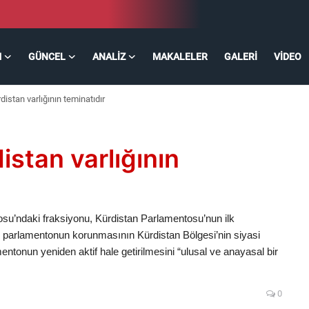
M
GÜNCEL
ANALIZ
MAKALELER
GALERI
VIDEO
istan varlığının teminatıdır
stan varlığının
su’ndaki fraksiyonu, Kürdistan Parlamentosu’nun ilk
, parlamentonun korunmasının Kürdistan Bölgesi’nin siyasi
ntonun yeniden aktif hale getirilmesini “ulusal ve anayasal bir
0