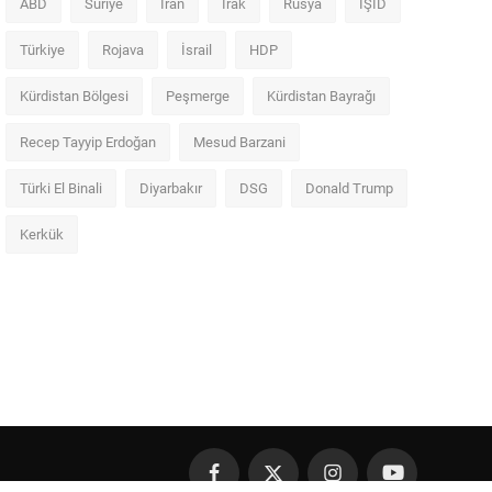
ABD
Suriye
İran
Irak
Rusya
IŞİD
Türkiye
Rojava
İsrail
HDP
Kürdistan Bölgesi
Peşmerge
Kürdistan Bayrağı
Recep Tayyip Erdoğan
Mesud Barzani
Türki El Binali
Diyarbakır
DSG
Donald Trump
Kerkük