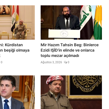
i: Kürdistan
Mir Hazım Tahsin Beg: Binlerce
ın beşiği olmaya
Ezidi IŞİD’in elinde ve onlarca
k
toplu mezar açılmadı
0
Ağustos 3, 2026
0