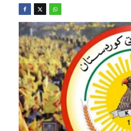
Video
Yazarlar
Arşiv
İletişim
Türkçe
Kurdi