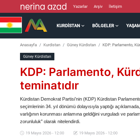
Yazarlar
Arşiv
İletişim
KURDISTAN
BÖLGELER
YAŞA
Kurdistan
Anasayfa
Kurdistan
Güney Kürdistan
KDP: Parlamento, Kürd
Bölgeler
Güney Kürdistan
Yaşam
KDP: Parlamento, Kürdi
Güncel
teminatıdır
Analiz
Kürdistan Demokrat Partisi’nin (KDP) Kürdistan Parlamento
seçimlerinin 34. yıl dönümü dolayısıyla yaptığı açıklamada
Makaleler
varlığının korunması anlamına geldiğini vurguladı ve parlame
zorunluluk” olarak nitelendirdi.
Galeri
19 Mayıs 2026 - 12:00
19 Mayıs 2026 - 12:00