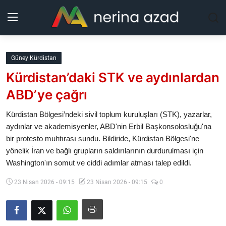
Kurdistan
Güney Kürdistan
Kürdistan’daki STK ve aydınlardan
Bölgeler
ABD’ye çağrı
Yaşam
Kürdistan Bölgesi’ndeki sivil toplum kuruluşları (STK), yazarlar,
aydınlar ve akademisyenler, ABD'nin Erbil Başkonsolosluğu'na
Güncel
bir protesto muhtırası sundu. Bildiride, Kürdistan Bölgesi'ne
yönelik İran ve bağlı grupların saldırılarının durdurulması için
Analiz
Washington'ın somut ve ciddi adımlar atması talep edildi.
Makaleler
23 Nisan 2026 - 09:15
23 Nisan 2026 - 09:15
0
Galeri