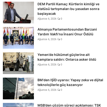
DEM Partili Kamaç: Kürtlerin kimliği ve
statüsü tartışmaları bu yasadan sonra
başlayacak
Ağustos 6, 2026
0
Almanya Parlamentosundan Barzani
Yardım Vakfı'na İnsani Onur Ödülü
Ağustos 6, 2026
0
Yemen’de hükümet güçlerine ait
kamplara saldırı: Onlarca asker öldü
Ağustos 6, 2026
0
BM'den IŞİD uyarısı: Yapay zeka ve dijital
teknolojilerle güç kazanıyor
Ağustos 6, 2026
0
MSB’den çözüm süreci açıklaması: TSK