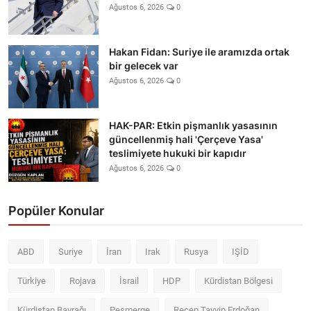
Ağustos 6, 2026
0
Hakan Fidan: Suriye ile aramızda ortak
bir gelecek var
Ağustos 6, 2026
0
HAK-PAR: Etkin pişmanlık yasasının
güncellenmiş hali 'Çerçeve Yasa'
teslimiyete hukuki bir kapıdır
Ağustos 6, 2026
0
Popüler Konular
ABD
Suriye
İran
Irak
Rusya
IŞİD
Türkiye
Rojava
İsrail
HDP
Kürdistan Bölgesi
Kürdistan Bayrağı
Peşmerge
Recep Tayyip Erdoğan