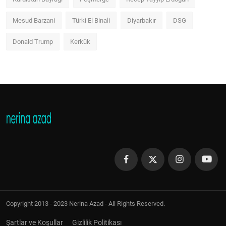
Mesud Barzani
Türki El Binali
Diyarbakır
DSG
Donald Trump
Kerkük
Copyright 2013 - 2023 Nerina Azad - All Rights Reserved.
Şartlar ve Koşullar
Gizlilik Politikası