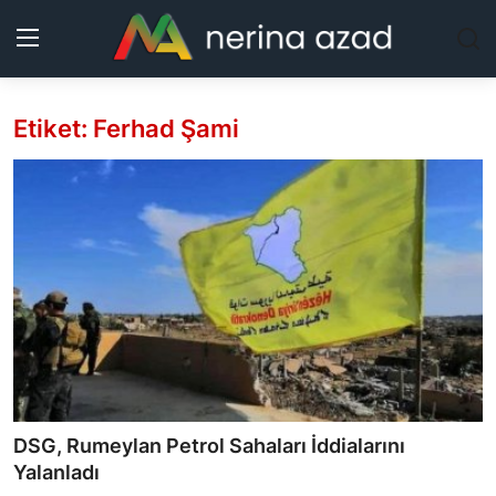
Etiket: Ferhad Şami
Kurdistan
Bölgeler
Yaşam
Güncel
Analiz
Makaleler
DSG, Rumeylan Petrol Sahaları İddialarını
Galeri
Yalanladı