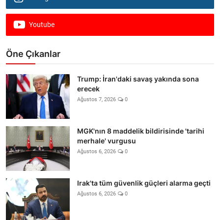
Youtube
Öne Çıkanlar
Trump: İran'daki savaş yakında sona
erecek
Ağustos 7, 2026
0
MGK'nın 8 maddelik bildirisinde 'tarihi
merhale' vurgusu
Ağustos 6, 2026
0
Irak'ta tüm güvenlik güçleri alarma geçti
Ağustos 6, 2026
0