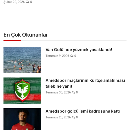
Video
Şubat 22, 2026
0
Yazarlar
Arşiv
En Çok Okunanlar
İletişim
Van Gölü'nde yüzmek yasaklandı!
Temmuz 9, 2026
0
Türkçe
Kurdi
Amedspor maçlarının Kürtçe anlatılması
talebine yanıt
Temmuz 30, 2026
0
Amedspor golcü ismi kadrosuna kattı
Temmuz 28, 2026
0