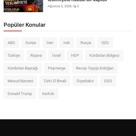
Ağustos 6, 2026
0
Popüler Konular
ABD
Suriye
İran
Irak
Rusya
IŞİD
Türkiye
Rojava
İsrail
HDP
Kürdistan Bölgesi
Kürdistan Bayrağı
Peşmerge
Recep Tayyip Erdoğan
Mesud Barzani
Türki El Binali
Diyarbakır
DSG
Donald Trump
Kerkük